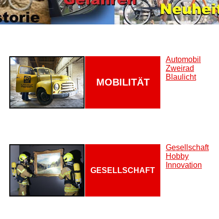
Automobil
Zweirad
Blaulicht
MOBILITÄT
Gesellschaft
Hobby
Innovation
GESELLSCHAFT