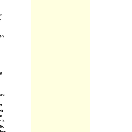
en
n
sen
rt
u
erer
pt
en
ie
r B-
ße,
ühen