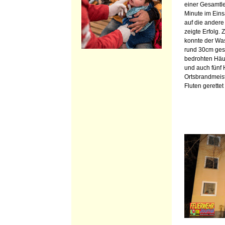
einer Gesamtle
Minute im Ein
auf die andere
zeigte Erfolg.
konnte der Wa
rund 30cm ges
bedrohten Häu
und auch fünf
Ortsbrandmeis
Fluten gerette