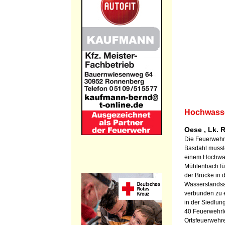
Hochwasse
Oese , Lk. 
Die Feuerweh
Basdahl musst
einem Hochwas
Mühlenbach füh
der Brücke in 
Wasserstandsa
verbunden zu 
in der Siedlun
40 Feuerwehrl
Ortsfeuerwehr