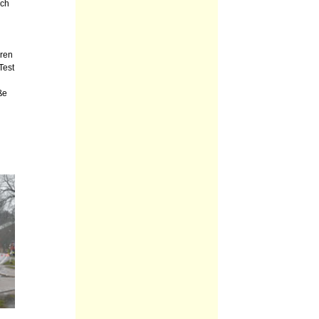
ach
hren
Test
ße