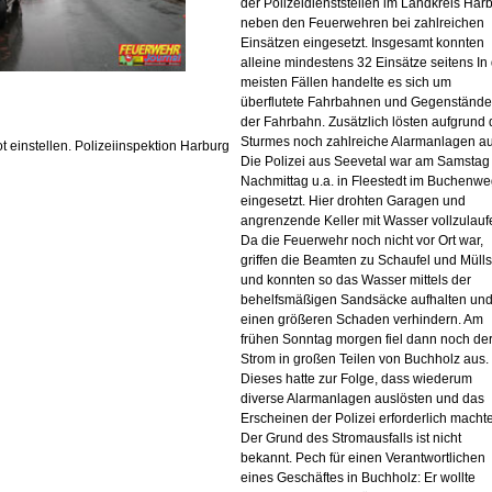
der Polizeidienststellen im Landkreis Har
neben den Feuerwehren bei zahlreichen
Einsätzen eingesetzt. Insgesamt konnten
alleine mindestens 32 Einsätze seitens In
meisten Fällen handelte es sich um
überflutete Fahrbahnen und Gegenstände
der Fahrbahn. Zusätzlich lösten aufgrund
Sturmes noch zahlreiche Alarmanlagen au
t einstellen. Polizeiinspektion Harburg
Die Polizei aus Seevetal war am Samstag
Nachmittag u.a. in Fleestedt im Buchenw
eingesetzt. Hier drohten Garagen und
angrenzende Keller mit Wasser vollzulauf
Da die Feuerwehr noch nicht vor Ort war,
griffen die Beamten zu Schaufel und Müll
und konnten so das Wasser mittels der
behelfsmäßigen Sandsäcke aufhalten un
einen größeren Schaden verhindern. Am
frühen Sonntag morgen fiel dann noch de
Strom in großen Teilen von Buchholz aus.
Dieses hatte zur Folge, dass wiederum
diverse Alarmanlagen auslösten und das
Erscheinen der Polizei erforderlich macht
Der Grund des Stromausfalls ist nicht
bekannt. Pech für einen Verantwortlichen
eines Geschäftes in Buchholz: Er wollte