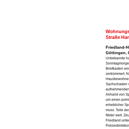
Wohnungsb
Straße Han
Friedland-H
Göttingen, 
Unbekannte h
Sonntagmorgen 
Briefkasten ei
zertrümmert. 
Hausbewohner 
Sachschaden v
aufnehmenden
Anhand von Sp
um einen poln
erheblicher Sp
muss. Teile des
Meter weit. Ze
Friedland unte
Polizeidirekti