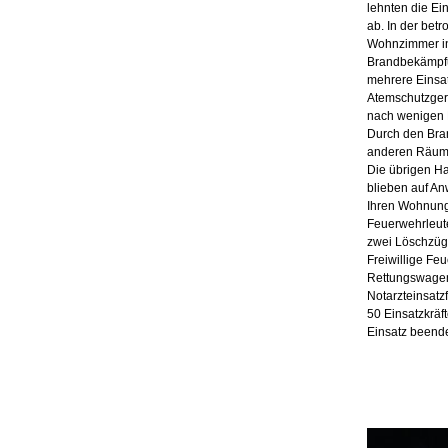
lehnten die Ei
ab. In der bet
Wohnzimmer in
Brandbekämpfu
mehrere Einsat
Atemschutzgerä
nach wenigen 
Durch den Bra
anderen Räume
Die übrigen H
blieben auf A
Ihren Wohnung
Feuerwehrleute
zwei Löschzüge
Freiwillige Feu
Rettungswage
Notarzteinsat
50 Einsatzkräf
Einsatz beende