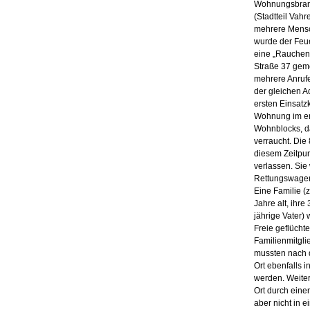
Wohnungsbrand
(Stadtteil Va
mehrere Mensc
wurde der Feu
eine „Rauchent
Straße 37 gem
mehrere Anruf
der gleichen A
ersten Einsatzk
Wohnung im er
Wohnblocks, d
verraucht. Die 
diesem Zeitpun
verlassen. Sie
Rettungswagen
Eine Familie (
Jahre alt, ihre
jährige Vater)
Freie geflüchte
Familienmitgl
mussten nach d
Ort ebenfalls 
werden. Weite
Ort durch eine
aber nicht in 