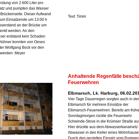
istung von 2.600 Liter pro
satz und pumpten das Wasser
 Brückenseite. Dieser Aufwand
Text: Timm
 Zum Einsatzende um 13:00 h
sserstand an der Brücke um
enkt werden. An den
ser entstand kein Schaden
 Hühner konnten von Oeses
ter Wolfgang Bock vor den
t werden. Meyer
Anhaltende Regenfälle beschä
Feuerwehren
Elbmarsch, Lk. Harburg, 06.02.20
Vier Tage Dauerregen sorgten auch in der
Elbmarsch für mehrere Einsätze der
Elbmarsch-Feuerwehren. Bereits am früh
Sonntagmorgen rückte die Feuerwehr
Schwinde-Stove in die Krümser Straße au
Hier drückte aus dem Abwasserkanalnetz
Abwasser in den Keller eines Wohnhause
Durch den gezielten Einsatz vom Pumpen