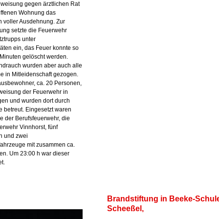
nweisung gegen ärztlichen Rat
roffenen Wohnung das
 voller Ausdehnung. Zur
ng setzte die Feuerwehr
ztrupps unter
ten ein, das Feuer konnte so
Minuten gelöscht werden.
ndrauch wurden aber auch alle
 in Mitleidenschaft gezogen.
ausbewohner, ca. 20 Personen,
nweisung der Feuerwehr in
en und wurden dort durch
 betreut. Eingesetzt waren
 der Berufsfeuerwehr, die
erwehr Vinnhorst, fünf
n und zwei
zfahrzeuge mit zusammen ca.
ten. Um 23:00 h war dieser
t.
Brandstiftung in Beeke-Schul
Scheeßel,