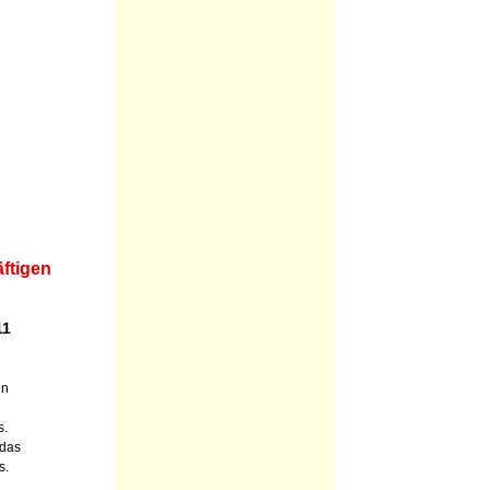
ftigen
11
en
s.
 das
s.