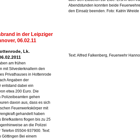
Abendstunden konnten beide Feuerwehr
den Einsatz beenden. Foto: Katrin Wreide
rand in der Leipziger
nover, 06.02.11
ottenrode, Lk.
Text: Alfred Falkenberg, Feuerwehr Hanno
06.02.2011
aben am frühen
mit Silvesterknallern den
nes Privathauses in Hottenrode
Nach Angaben der
entstand dabei ein
on etwa 200 Euro. Die
 Polizeibeamten gehen
uren davon aus, dass es sich
ischen Feuerwerkskörper mit
rengkraft gehandelt haben
 Briefkastens flogen bis zu 25
ugenhinweise an die Polizei
r Telefon 05504-937900. Text:
on Göttingen Bei einem