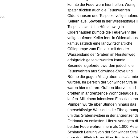
konnte die Feuerwehr hier helfen. Wenig
später rückten auch die Feuerwehren
Oldershausen und Tespe zu vollgelaufen
de,
Kellern aus. Sowohl in der Wiesenstraße i
Tespe, als auch im Hörstenweg in
Oldershausen pumpte die Feuerwehr die
vollgelaufenen Keller leer. In Oldersahau
kam zusätzlich eine landwirtschaftliche
Güllepumpe zum Einsatz, mit der der
Wasserstand der Gräben im Hörstenweg
erfolgreich gesenkt werden konnte.
Besonders gefordert wurden jedoch die
Feuerwehren aus Schwinde-Stove und
Rönne die gegen Mittag abermals alarmie
wurden. Im Bereich der Schwinder Straße
waren hier mehrere Gräben übervoll und
drohten in angrenzende Wohngebäude z
laufen. Mit einem intensiven Einsatz mehr
Pumpen wurde über Stunden hinaus das
überschüssige Wasser in die Elbe gepum
um das Grabensystem in der angrenzend
Feldmark zu entlasten. Hierzu verlegten d
beiden Feuerwehren mehr als 1.800 Mete
Schlauch Leitung von der Schwinder Stra
über den Elbdeich zur Elbe. Erst in den fr