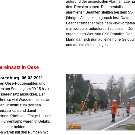
aufgrund der ausgelösten Alarmanlage n
dem Rechten sehen. Die ebenfalls
alarmierten Beamten stellten bei dem 55-
jährigen Atemalkoholgeruch fest. Da der
Geschäftsinhaber mit einem Pkw vorgefa
war, wurde er aufgefordert zu pusten. Der 
ergab einen Wert von 0,98 Promille. Der
Mann darf sich nun auf eine hohe Geldbu
und auf ein einmonatiges
reinsatz in Oese
Rotenburg, 06.02.2011
ren Oese-Poggemühlen und
en am Sonntag um 09:15 h zu
sereinsatz ausrücken. Der
rte so viel Wasser, dass es an
der Ortsmitte zum raschen
nstieg kam und damit
einem Rückstau. Einige Häuser
g Fuhrenkamp waren in Gefahr.
eute der beiden
en waren mit drei Pumpen mit