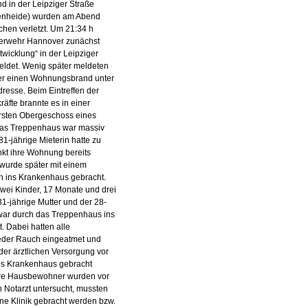
 in der Leipziger Straße
hrenheide) wurden am Abend
hen verletzt. Um 21:34 h
erwehr Hannover zunächst
wicklung“ in der Leipziger
eldet. Wenig später meldeten
er einen Wohnungsbrand unter
dresse. Beim Eintreffen der
räfte brannte es in einer
sten Obergeschoss eines
as Treppenhaus war massiv
81-jährige Mieterin hatte zu
kt ihre Wohnung bereits
 wurde später mit einem
 ins Krankenhaus gebracht.
zwei Kinder, 17 Monate und drei
 31-jährige Mutter und der 28-
 war durch das Treppenhaus ins
t. Dabei hatten alle
ieder Rauch eingeatmet und
er ärztlichen Versorgung vor
ins Krankenhaus gebracht
re Hausbewohner wurden vor
n Notarzt untersucht, mussten
eine Klinik gebracht werden bzw.