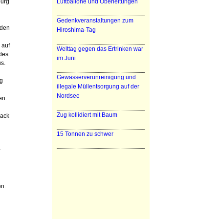
burg
Luftballone und Oberleitungen
Gedenkveranstaltungen zum
 den
Hiroshima-Tag
 auf
Welttag gegen das Ertrinken war
 des
im Juni
s.
Gewässerverunreinigung und
eg
illegale Müllentsorgung auf der
Nordsee
en.
Zug kollidiert mit Baum
sack
d
15 Tonnen zu schwer
r
en.