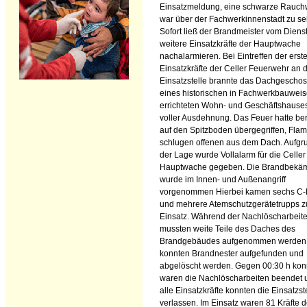
Einsatzmeldung, eine schwarze Rauch
war über der Fachwerkinnenstadt zu se
Sofort ließ der Brandmeister vom Diens
weitere Einsatzkräfte der Hauptwache
nachalarmieren. Bei Eintreffen der erst
Einsatzkräfte der Celler Feuerwehr an 
Einsatzstelle brannte das Dachgescho
eines historischen in Fachwerkbauwei
errichteten Wohn- und Geschäftshauses
voller Ausdehnung. Das Feuer hatte ber
auf den Spitzboden übergegriffen, Fl
schlugen offenen aus dem Dach. Aufgr
der Lage wurde Vollalarm für die Celler
Hauptwache gegeben. Die Brandbekä
wurde im Innen- und Außenangriff
vorgenommen Hierbei kamen sechs C
und mehrere Atemschutzgerätetrupps 
Einsatz. Während der Nachlöscharbeit
mussten weite Teile des Daches des
Brandgebäudes aufgenommen werden
konnten Brandnester aufgefunden und
abgelöscht werden. Gegen 00:30 h kon
waren die Nachlöscharbeiten beendet 
alle Einsatzkräfte konnten die Einsatzst
verlassen. Im Einsatz waren 81 Kräfte d