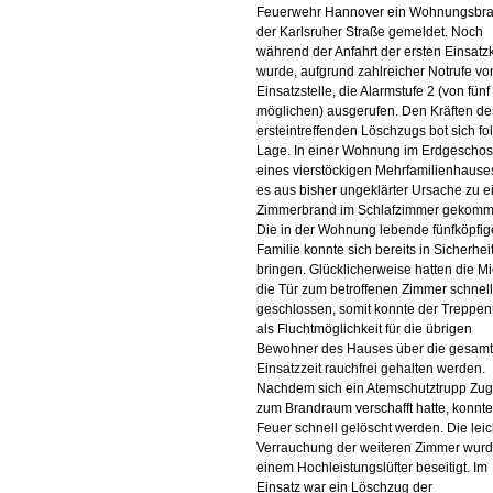
Feuerwehr Hannover ein Wohnungsbra
der Karlsruher Straße gemeldet. Noch
während der Anfahrt der ersten Einsatzk
wurde, aufgrund zahlreicher Notrufe vo
Einsatzstelle, die Alarmstufe 2 (von fünf
möglichen) ausgerufen. Den Kräften de
ersteintreffenden Löschzugs bot sich f
Lage. In einer Wohnung im Erdgescho
eines vierstöckigen Mehrfamilienhause
es aus bisher ungeklärter Ursache zu 
Zimmerbrand im Schlafzimmer gekomm
Die in der Wohnung lebende fünfköpfig
Familie konnte sich bereits in Sicherhei
bringen. Glücklicherweise hatten die Mi
die Tür zum betroffenen Zimmer schnell
geschlossen, somit konnte der Treppe
als Fluchtmöglichkeit für die übrigen
Bewohner des Hauses über die gesam
Einsatzzeit rauchfrei gehalten werden.
Nachdem sich ein Atemschutztrupp Zu
zum Brandraum verschafft hatte, konnt
Feuer schnell gelöscht werden. Die leic
Verrauchung der weiteren Zimmer wurd
einem Hochleistungslüfter beseitigt. Im
Einsatz war ein Löschzug der