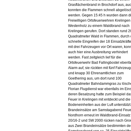
Grasflächenbrand in Brochdorf aus, auc
konnten die Flammen schnell abgelösc
werden. Gegen 15:45 h wurden dann d
Freiwilligen Ortsfeuerwehren Krelingen
Westenholz zu einem Waldbrand nach
Krelingen gerufen. Dort standen rund 2
Quadratmeter Wald in Flammen, durch
schnelle Eingreifen der 18 Einsatzkräfte
mit drei Fahrzeugen vor Ort waren, kon
auch hier eine Ausbreitung verhindert
werden. Fast zeitgleich lief für die
Ortsfeuerwehr Bad Fallingbostel ebenfal
Alarm auf, sie rückten mit fünf Fahrzeu
und knapp 30 Ehrenamtlichen zum
Goethering aus, um dort rund 100
Quadratmeter Bahndammgras zu lösch
Florian Flugdienst war ebenfalls im Eins
deren Besatzung hatte zum Beispiel da
Feuer in Krelingen mit entdeckt und die
Bodeneinheiten aus der Luft unterstützt
Brandeinsätze am Samstagabend Feu
Nordhorn erneut im Waldbrand-Einsatz
20/16-2 und SW 2000 rücken nach Gro
aus Zwei Brandeinsätze bestimmten d