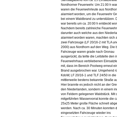
Samstagabend von ca. 25 Einsatzkräfte
Nordhorner Feuerwehr. Um 21:00 h wa
waren die Feuerwehrleute aus Nordho
alarmiert worden, um die Feuerwehr G
bei einem Waldbrand zu unterstützen. 
war bereits um ca. 20:00 h entdeckt wo
Nachdem bereits zahlreiche Feuerwehr
darunter auch welche aus den Niederl
alarmiert worden waren, machten sich 
zwei Fahrzeuge (LF 20/16-2 mit TLA u
2000) aus Nordhorn auf den Weg. Die 
Fahrzeuge waren grade nach Gronau
ausgerückt, da teilte die Leitstelle den 
Feuerwehrhaus verbliebenen Eiinsatzkr
mit, dass im Bereich Poolweg erneut ei
Brand ausgebrochen war. Umgehend r
KdoW, LF 20/16-1 und TLF 24/50 in die
mittlerweile bestens bekannte Straße a
Hier brannte es jedoch nicht an der Gr
den Niederlanden, sondern in einem in
von Feldern gelegenen Waldstück. Mit
mitgeführten Wasservorrat konnte die c
25x25 Meter große Fläche schnell abge
werden. Nach ca. 30 Minuten konnten d
eingesetzten Fahrzeuge wieder ins