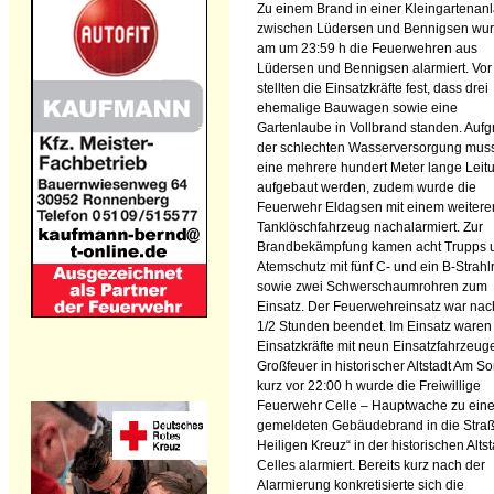
Zu einem Brand in einer Kleingartenan
zwischen Lüdersen und Bennigsen wu
am um 23:59 h die Feuerwehren aus
Lüdersen und Bennigsen alarmiert. Vor
stellten die Einsatzkräfte fest, dass drei
ehemalige Bauwagen sowie eine
Gartenlaube in Vollbrand standen. Auf
der schlechten Wasserversorgung mus
eine mehrere hundert Meter lange Leit
aufgebaut werden, zudem wurde die
Feuerwehr Eldagsen mit einem weitere
Tanklöschfahrzeug nachalarmiert. Zur
Brandbekämpfung kamen acht Trupps u
Atemschutz mit fünf C- und ein B-Strahl
sowie zwei Schwerschaumrohren zum
Einsatz. Der Feuerwehreinsatz war nac
1/2 Stunden beendet. Im Einsatz waren
Einsatzkräfte mit neun Einsatzfahrzeug
Großfeuer in historischer Altstadt Am S
kurz vor 22:00 h wurde die Freiwillige
Feuerwehr Celle – Hauptwache zu ein
gemeldeten Gebäudebrand in die Stra
Heiligen Kreuz“ in der historischen Altst
Celles alarmiert. Bereits kurz nach der
Alarmierung konkretisierte sich die