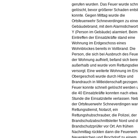
gerufen wurden. Das Feuer wurde schn
gelöscht, bevor größerer Schaden ents
konnte. Gegen Mittag wurde die
Ortsfeuerwehr Schneverdingen zu ein
Gebäudebrand, mit dem Alarmstichwort
Y (Person im Gebäude) alarmiert. Beim
Eintreffen der Einsatzkräfte stand eine
Wohnung im Erdgeschoss eines
Wohnblockes bereits in Vollbrand. Die
Person, die sich bei Ausbruch des Feue
der Wohnung aufhielt, befand sich berei
außerhalb und wurde vom Rettungsdie
versorgt. Eine weiterte Wohnung im Ers
Obergeschoß wurde durch Hitze und
Brandrauch in Mitleidenschaft gezogen
Feuer konnte schnell gelöscht werden 
die 40 Einsatzkräfte konnten nach etwa
Stunde die Einsatzstelle verlassen. Ne
der Ortsfeuerwehr Schneverdingen war
Rettungsdienst, Notarzt, ein
Rettungshubschrauber, die Polizei, der
Brandschutzabschnittsleiter Nord und d
Brandschutzprüfer vor Ort. Am frühen
Nachmittag rückten dann die Feuerweh
Neuenkirchen und Brochdorf zu einem