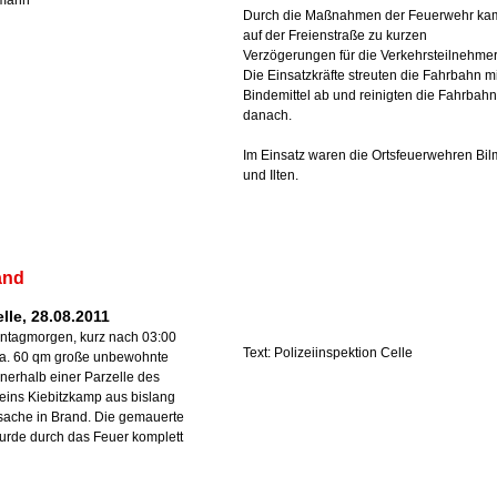
rmann
Durch die Maßnahmen der Feuerwehr ka
auf der Freienstraße zu kurzen
Verzögerungen für die Verkehrsteilnehmer
Die Einsatzkräfte streuten die Fahrbahn mi
Bindemittel ab und reinigten die Fahrbahn
danach.
Im Einsatz waren die Ortsfeuerwehren Bil
und Ilten.
and
elle, 28.08.2011
ntagmorgen, kurz nach 03:00
Text: Polizeiinspektion Celle
 ca. 60 qm große unbewohnte
nerhalb einer Parzelle des
eins Kiebitzkamp aus bislang
sache in Brand. Die gemauerte
urde durch das Feuer komplett