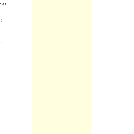
m es
.
t
m