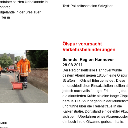
ntainer setzten Unbekannte in
Text: Polizeiinspektion Salzgitter
Sonntag
lgelände in der Breslauer
tter in
Ölspur verursacht
Verkehrsbehinderungen
Sehnde, Region Hannover,
28.08.2011
Der Regionsleitstelle Hannover wurde
gestern Abend gegen 18:05 h eine Ölspur
Straßen im Ortsteil Bilm gemeldet. Diese
unterschiedlichen Einsatzstellen stellten s
jedoch nach vollständiger Erkundung dur
die alarmierten Kräfte als eine lange Ölsp
heraus. Die Spur begann in der Mühlenst
und führte über die Freienstraße in die
Kalkenstraße. Dort stand ein defekter Pkw,
sich beim Überfahren eines Absperrposte
ein Loch in die Ölwanne gerissen hatte.
rmann