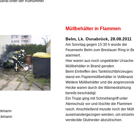
sariat unter der Rufnummer
Müllbehälter in Flammen
Belm, Lk. Osnabrück, 28.08.2011
Am Sonntag gegen 15:30 h wurde die
Feuerwehr Belm zum Breslauer Ring in B
alarmiert.
Hier waren aus noch ungeklärter Ursache
Müllbehälter in Brand geraten.
Beim Eintreffen des Tanklöschfahrzeuges
stand ein Papiermüllbehälter in Vollbrand.
Weitere Müllbehälter und die angrenzend
Hecke waren durch die Wärmestrahlung
bereits beschädigt.
Ein Trupp ging mit Schnellangriff unter
Atemschutz vor und löschte die Flammen
rasch. Anschließend musste noch der Müll
ackmann
auseinandergezogen werden, um einzeln
ackmann
versteckte Glutnester abzulöschen.