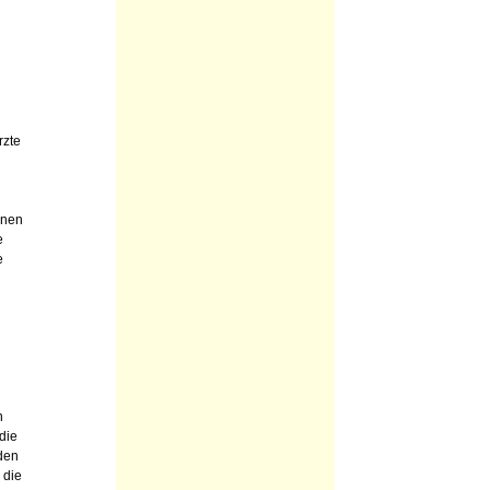
rzte
inen
e
e
n
die
den
 die