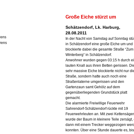
Große Eiche stürzt um
Schätzendorf, Lk. Harburg,
28.08.2011
rens
In der Nacht von Samstag auf Sonntag stü
rens
in Schätzendorf eine große Eiche um und
blockierte dabei die gesamte Straße “Zum
Winterberg“ in Schätzendorf.
Anwohner wurden gegen 03:15 h durch e
lauten Knall aus ihren Betten gerissen. Di
sehr massive Eiche blockierte nicht nur di
Straße, sondern hatte auch noch eine
Straßenlaterne umgerissen und den
Gartenzaun samt Gehölz auf dem
gegenüberliegenden Grundstück platt
gemacht.
Die alarmierte Freiwillige Feuerwehr
Sahrendorf-Schätzendorf rückte mit 19
Feuerwehrleuten an. Mit zwei Kettensäge
wurde der Baum in kleinere Teile zersägt, 
dann mit einem Trecker weggezogen wer
konnten. Über eine Stunde dauerte es, bis