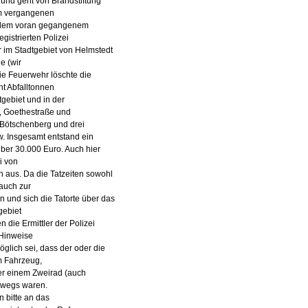
nd geht von Brandstiftung
am vergangenen
 dem voran gegangenem
istrierten Polizei
 im Stadtgebiet von Helmstedt
e (wir
Die Feuerwehr löschte die
t Abfalltonnen
dtgebiet und in der
, Goethestraße und
 Bötschenberg und drei
. Insgesamt entstand ein
ber 30.000 Euro. Auch hier
i von
n aus. Da die Tatzeiten sowohl
 auch zur
n und sich die Tatorte über das
gebiet
en die Ermittler der Polizei
 Hinweise
glich sei, dass der oder die
m Fahrzeug,
r einem Zweirad (auch
rwegs waren.
 bitte an das