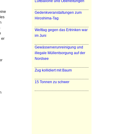
Luftballone und Oberleitungen
eine
Gedenkveranstaltungen zum
des
Hiroshima-Tag
h
m
Welttag gegen das Ertrinken war
h
im Juni
 er
Gewässerverunreinigung und
illegale Müllentsorgung auf der
Nordsee
er
Zug kollidiert mit Baum
15 Tonnen zu schwer
n