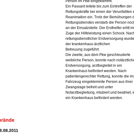
Person im Pkw eingeklemmt.
Ein Passant leitete bis zum Eintreffen der
Rettungskräfte bei einen der Verunfallten 
Reanimation ein. Trotz der Bemühungen 
Rettungsdienstes verstarb die Person noc
an der Einsatzstelle. Der Ersthelfer erlitt i
Zuge der Hilfeleistung einen Schock. Nac
rettungsdienstlicher Erstversorgung wurde
der krankenhaus-ärztlichen
Betreuung zugeführt.
Die zweite, aus dem Pkw geschleuderte
weibliche Person, konnte nach notärztlich
Erstversorgung, arztbegleitet in ein
Krankenhaus befördert werden. Nach
patientengerechter Rettung, konnte die im
Fahrzeug eingeklemmte Person aus ihrer
Zwangslage befreit und unter
Notarztbegleitung, intubiert und beatmet, i
ein Krankenhaus befördert werden.
brände
28.08.2011