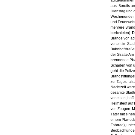
aufgenommen u
aus. Bereits 
Dienstag und
Wochenende reg
und Feuerwehr
mehrere Bränd
berichteten). 
Brände von ach
verteilt im Sta
Bahnhofstraße
der Straße Am
brennende Pkw
Schaden von ü
geht die Polize
Brandstiftunge
zur Tages- als
Nachtzeit ware
gesamte Stadt
verteilten, hoff
Helmstedt auf
von Zeugen. Mö
Täter mit eine
einem Pkw ode
Fahrrad), unte
Beobachtungen