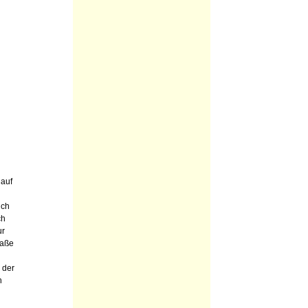
 auf
ich
ch
ur
raße
 der
n