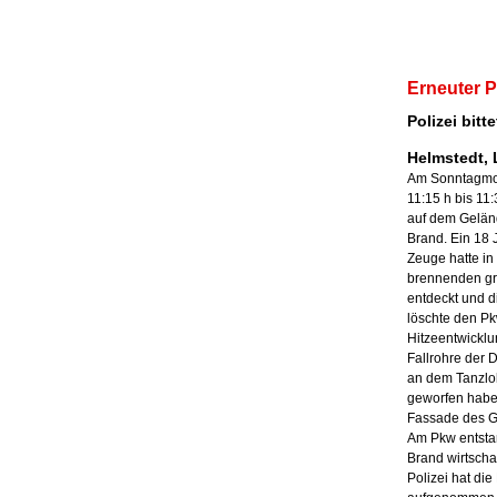
Erneuter 
Polizei bitt
Helmstedt, 
Am Sonntagmorg
11:15 h bis 11:
auf dem Geländ
Brand. Ein 18 J
Zeuge hatte in
brennenden g
entdeckt und d
löschte den Pk
Hitzeentwicklu
Fallrohre der 
an dem Tanzlo
geworfen habe
Fassade des G
Am Pkw entsta
Brand wirtscha
Polizei hat die