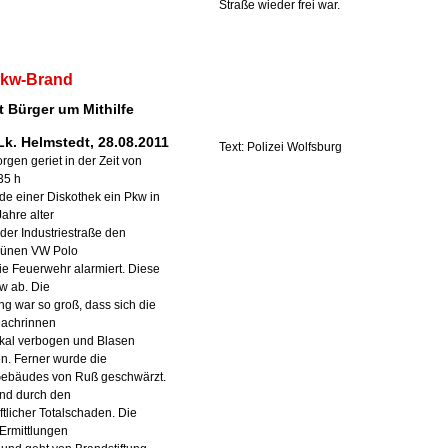
Straße wieder frei war.
Pkw-Brand
et Bürger um Mithilfe
Lk. Helmstedt, 28.08.2011
Text: Polizei Wolfsburg
en geriet in der Zeit von
35 h
e einer Diskothek ein Pkw in
ahre alter
 der Industriestraße den
rünen VW Polo
ie Feuerwehr alarmiert. Diese
w ab. Die
ng war so groß, dass sich die
Dachrinnen
kal verbogen und Blasen
n. Ferner wurde die
ebäudes von Ruß geschwärzt.
nd durch den
ftlicher Totalschaden. Die
 Ermittlungen