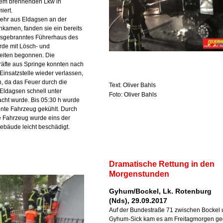
nem brennenden Lkw in
iert.
wehr aus Eldagsen an der
ankamen, fanden sie ein bereits
sgebranntes Führerhaus des
rde mit Lösch- und
eiten begonnen. Die
räfte aus Springe konnten nach
 Einsatzstelle wieder verlassen,
, da das Feuer durch die
Text: Oliver Bahls
Eldagsen schnell unter
Foto: Oliver Bahls
acht wurde. Bis 05:30 h wurde
nte Fahrzeug gekühlt. Durch
 Fahrzeug wurde eins der
ebäude leicht beschädigt.
Dramatische Rettung in den
Morgenstunden
Gyhum/Bockel, Lk. Rotenburg
(Nds), 29.09.2017
Auf der Bundestraße 71 zwischen Bockel
Gyhum-Sick kam es am Freitagmorgen g