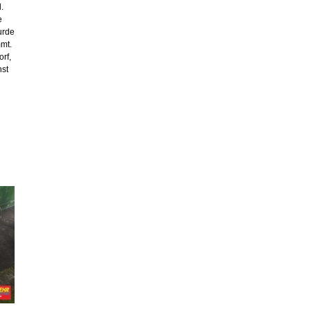
.
e
urde
mt.
rf,
st