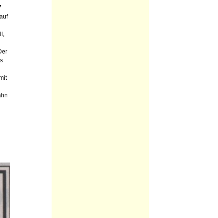
7
auf
l,
Der
us
mit
ahn