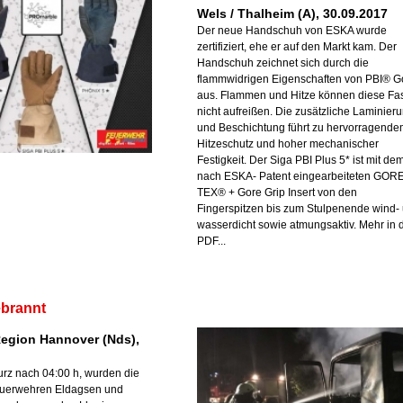
Wels / Thalheim (A), 30.09.2017
Der neue Handschuh von ESKA wurde
zertifiziert, ehe er auf den Markt kam. Der
Handschuh zeichnet sich durch die
flammwidrigen Eigenschaften von PBI® G
aus. Flammen und Hitze können diese Fa
nicht aufreißen. Die zusätzliche Laminier
und Beschichtung führt zu hervorragend
Hitzeschutz und hoher mechanischer
Festigkeit. Der Siga PBI Plus 5* ist mit de
nach ESKA- Patent eingearbeiteten GORE
TEX® + Gore Grip Insert von den
Fingerspitzen bis zum Stulpenende wind-
wasserdicht sowie atmungsaktiv. Mehr in 
PDF...
brannt
Region Hannover (Nds),
kurz nach 04:00 h, wurden die
Feuerwehren Eldagsen und