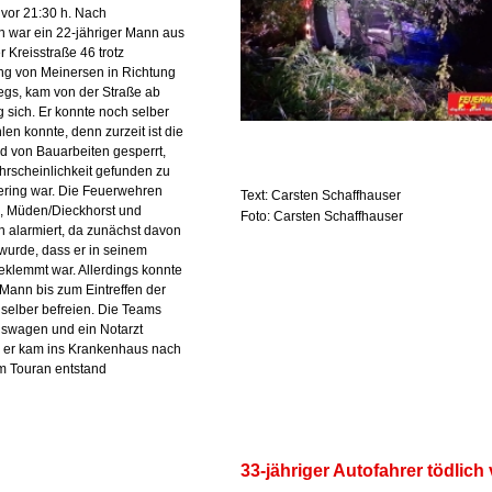
vor 21:30 h. Nach
n war ein 22-jähriger Mann aus
r Kreisstraße 46 trotz
ng von Meinersen in Richtung
gs, kam von der Straße ab
 sich. Er konnte noch selber
en konnte, denn zurzeit ist die
d von Bauarbeiten gesperrt,
rscheinlichkeit gefunden zu
ering war. Die Feuerwehren
Text: Carsten Schaffhauser
, Müden/Dieckhorst und
Foto: Carsten Schaffhauser
 alarmiert, da zunächst davon
urde, dass er in seinem
klemmt war. Allerdings konnte
 Mann bis zum Eintreffen der
 selber befreien. Die Teams
gswagen und ein Notarzt
, er kam ins Krankenhaus nach
m Touran entstand
33-jähriger Autofahrer tödlich 