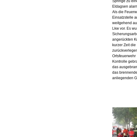
Springe zu ei
Eldagsen alarm
Als die Feuer
Einsatzstelle 
weitgehend au
Lkw vor. Es wu
Sicherungsarb
angerückten K
kurzer Zeit die
zurückverlegen
Ortsfeuerwehr 
Kontrolle gebr
das ausgebran
das brennende
anliegenden G