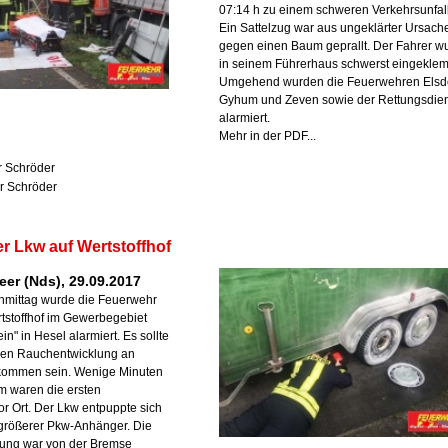
07:14 h zu einem schweren Verkehrsunfall
Ein Sattelzug war aus ungeklärter Ursach
gegen einen Baum geprallt. Der Fahrer w
in seinem Führerhaus schwerst eingeklem
Umgehend wurden die Feuerwehren Elsdo
Gyhum und Zeven sowie der Rettungsdien
alarmiert.
Mehr in der PDF...
r Schröder
r Schröder
r Lkw auf Wertstoffhof
eer (Nds), 29.09.2017
hmittag wurde die Feuerwehr
tstoffhof im Gewerbegebiet
n" in Hesel alarmiert. Es sollte
aren Rauchentwicklung an
kommen sein. Wenige Minuten
m waren die ersten
or Ort. Der Lkw entpuppte sich
 größerer Pkw-Anhänger. Die
ung war von der Bremse