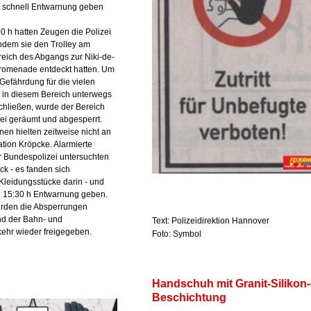
d schnell Entwarnung geben
0 h hatten Zeugen die Polizei
chdem sie den Trolley am
eich des Abgangs zur Niki-de-
Promenade entdeckt hatten. Um
Gefährdung für die vielen
 in diesem Bereich unterwegs
chließen, wurde der Bereich
zei geräumt und abgesperrt.
en hielten zeitweise nicht an
tion Kröpcke. Alarmierte
r Bundespolizei untersuchten
k - es fanden sich
Kleidungsstücke darin - und
 15:30 h Entwarnung geben.
urden die Absperrungen
d der Bahn- und
Text: Polizeidirektion Hannover
ehr wieder freigegeben.
Foto: Symbol
Handschuh mit Granit-Silikon
Beschichtung