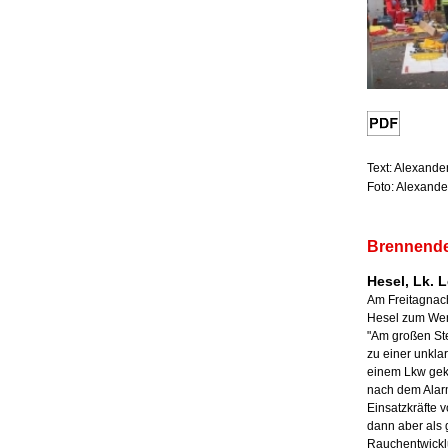
Text: Alexande
Foto: Alexande
Brennende
Hesel, Lk. L
Am Freitagnac
Hesel zum Wer
"Am großen Stei
zu einer unkl
einem Lkw ge
nach dem Alar
Einsatzkräfte v
dann aber als
Rauchentwickl