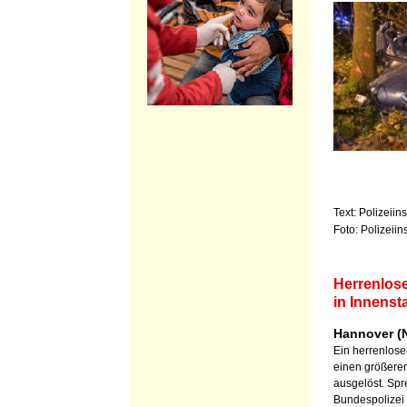
Text: Polizeiin
Foto: Polizeii
Herrenlose
in Innenst
Hannover (N
Ein herrenlose
einen größeren
ausgelöst. Spr
Bundespolizei