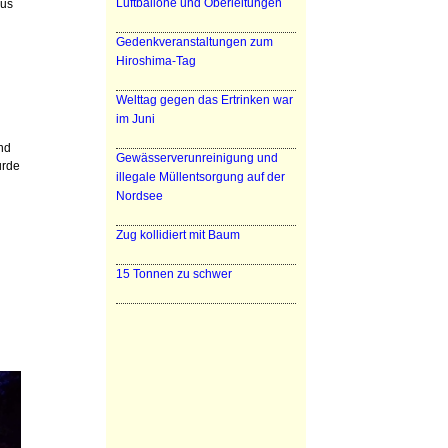
Luftballone und Oberleitungen
Bus
Gedenkveranstaltungen zum
Hiroshima-Tag
Welttag gegen das Ertrinken war
im Juni
und
Gewässerverunreinigung und
urde
illegale Müllentsorgung auf der
Nordsee
Zug kollidiert mit Baum
15 Tonnen zu schwer