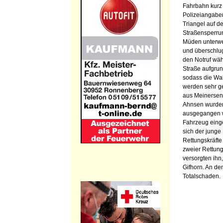
Fahrbahn kurz 
Polizeiangabe
Triangel auf de
Straßensperru
Müden unterwe
und überschlug
den Notruf wähl
Straße aufgrun
sodass die Wah
werden sehr g
aus Meinersen
Ahnsen wurden
ausgegangen w
Fahrzeug einge
sich der junge
Rettungskräfte
zweier Rettun
versorgten ihn
Gifhorn. An de
Totalschaden.