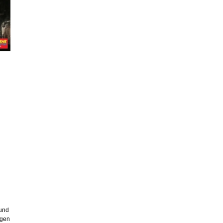
 und
egen