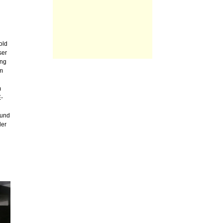
old
ser
ung
em
m
-
 und
der