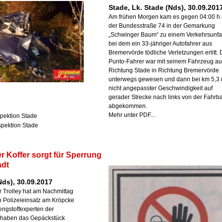
Stade, Lk. Stade (Nds), 30.09.201
Am frühen Morgen kam es gegen 04:00 h 
der Bundesstraße 74 in der Gemarkung
„Schwinger Baum“ zu einem Verkehrsunfal
bei dem ein 33-jähriger Autofahrer aus
Bremervörde tödliche Verletzungen erlitt. 
Punto-Fahrer war mit seinem Fahrzeug a
Richtung Stade in Richtung Bremervörde
unterwegs gewesen und dann bei km 5,3 
nicht angepasster Geschwindigkeit auf
gerader Strecke nach links von der Fahrb
abgekommen.
Mehr unter PDF...
spektion Stade
nspektion Stade
r Koffer sorgt für Sperrung
adt
ds), 30.09.2017
r Trolley hat am Nachmittag
 Polizeieinsatz am Kröpcke
engstoffexperten der
 haben das Gepäckstück