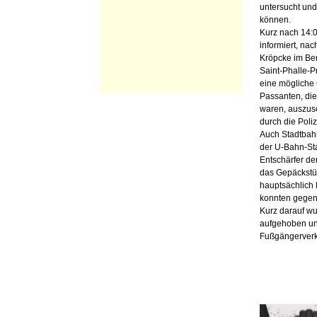
untersucht un
können.
Kurz nach 14:0
informiert, na
Kröpcke im Ber
Saint-Phalle-
eine mögliche 
Passanten, die
waren, auszus
durch die Poli
Auch Stadtbahn
der U-Bahn-Sta
Entschärfer de
das Gepäckstüc
hauptsächlich 
konnten gegen
Kurz darauf w
aufgehoben un
Fußgängerverk