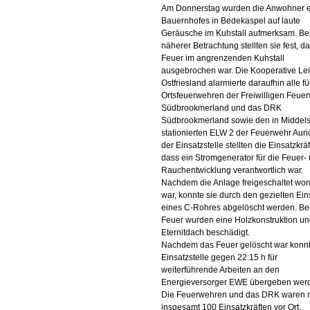
Am Donnerstag wurden die Anwohner 
Bauernhofes in Bedekaspel auf laute
Geräusche im Kuhstall aufmerksam. Be
näherer Betrachtung stellten sie fest, d
Feuer im angrenzenden Kuhstall
ausgebrochen war. Die Kooperative Leit
Ostfriesland alarmierte daraufhin alle fü
Ortsfeuerwehren der Freiwilligen Feue
Südbrookmerland und das DRK
Südbrookmerland sowie den in Middel
stationierten ELW 2 der Feuerwehr Auri
der Einsatzstelle stellten die Einsatzkräft
dass ein Stromgenerator für die Feuer-
Rauchentwicklung verantwortlich war.
Nachdem die Anlage freigeschaltet wo
war, konnte sie durch den gezielten Ein
eines C-Rohres abgelöscht werden. Be
Feuer wurden eine Holzkonstruktion un
Eternitdach beschädigt.
Nachdem das Feuer gelöscht war konnt
Einsatzstelle gegen 22:15 h für
weiterführende Arbeiten an den
Energieversorger EWE übergeben wer
Die Feuerwehren und das DRK waren m
insgesamt 100 Einsatzkräften vor Ort.