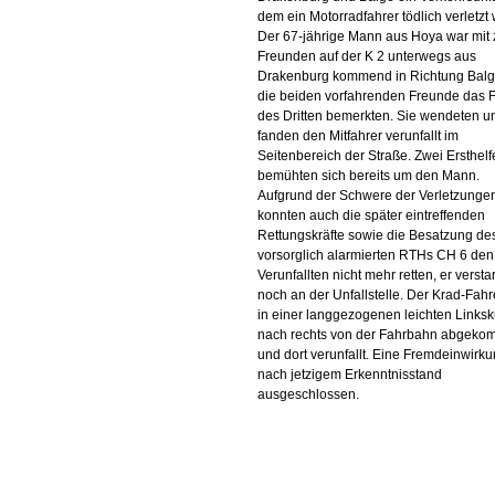
dem ein Motorradfahrer tödlich verletzt
Der 67-jährige Mann aus Hoya war mit 
Freunden auf der K 2 unterwegs aus
Drakenburg kommend in Richtung Balge
die beiden vorfahrenden Freunde das 
des Dritten bemerkten. Sie wendeten u
fanden den Mitfahrer verunfallt im
Seitenbereich der Straße. Zwei Ersthelf
bemühten sich bereits um den Mann.
Aufgrund der Schwere der Verletzunge
konnten auch die später eintreffenden
Rettungskräfte sowie die Besatzung de
vorsorglich alarmierten RTHs CH 6 den
Verunfallten nicht mehr retten, er versta
noch an der Unfallstelle. Der Krad-Fahr
in einer langgezogenen leichten Links
nach rechts von der Fahrbahn abgek
und dort verunfallt. Eine Fremdeinwirku
nach jetzigem Erkenntnisstand
ausgeschlossen.