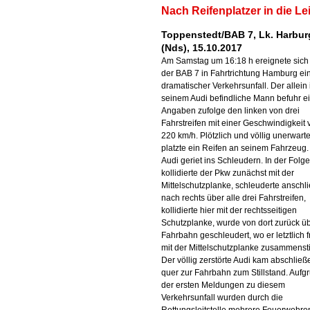
Nach Reifenplatzer in die Le
Toppenstedt/BAB 7, Lk. Harbur
(Nds), 15.10.2017
Am Samstag um 16:18 h ereignete sich
der BAB 7 in Fahrtrichtung Hamburg ei
dramatischer Verkehrsunfall. Der allein 
seinem Audi befindliche Mann befuhr 
Angaben zufolge den linken von drei
Fahrstreifen mit einer Geschwindigkeit 
220 km/h. Plötzlich und völlig unerwarte
platzte ein Reifen an seinem Fahrzeug.
Audi geriet ins Schleudern. In der Folge
kollidierte der Pkw zunächst mit der
Mittelschutzplanke, schleuderte anschl
nach rechts über alle drei Fahrstreifen,
kollidierte hier mit der rechtsseitigen
Schutzplanke, wurde von dort zurück üb
Fahrbahn geschleudert, wo er letztlich f
mit der Mittelschutzplanke zusammenst
Der völlig zerstörte Audi kam abschlie
quer zur Fahrbahn zum Stillstand. Aufg
der ersten Meldungen zu diesem
Verkehrsunfall wurden durch die