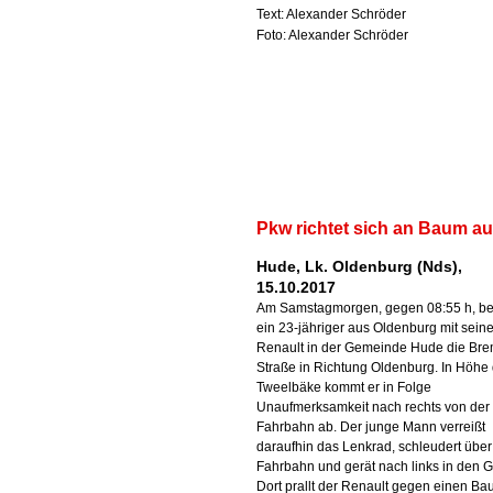
Text: Alexander Schröder
Foto: Alexander Schröder
Pkw richtet sich an Baum au
Hude, Lk. Oldenburg (Nds),
15.10.2017
Am Samstagmorgen, gegen 08:55 h, be
ein 23-jähriger aus Oldenburg mit sein
Renault in der Gemeinde Hude die Br
Straße in Richtung Oldenburg. In Höhe
Tweelbäke kommt er in Folge
Unaufmerksamkeit nach rechts von der
Fahrbahn ab. Der junge Mann verreißt
daraufhin das Lenkrad, schleudert über
Fahrbahn und gerät nach links in den 
Dort prallt der Renault gegen einen B