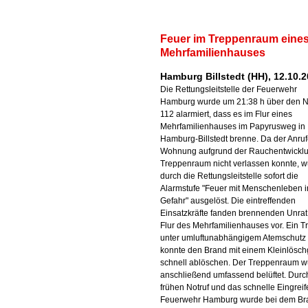
Feuer im Treppenraum eine
Mehrfamilienhauses
Hamburg Billstedt (HH), 12.10.
Die Rettungsleitstelle der Feuerwehr
Hamburg wurde um 21:38 h über den N
112 alarmiert, dass es im Flur eines
Mehrfamilienhauses im Papyrusweg in
Hamburg-Billstedt brenne. Da der Anruf
Wohnung aufgrund der Rauchentwickl
Treppenraum nicht verlassen konnte, 
durch die Rettungsleitstelle sofort die
Alarmstufe "Feuer mit Menschenleben i
Gefahr" ausgelöst. Die eintreffenden
Einsatzkräfte fanden brennenden Unrat
Flur des Mehrfamilienhauses vor. Ein T
unter umluftunabhängigem Atemschutz
konnte den Brand mit einem Kleinlösch
schnell ablöschen. Der Treppenraum 
anschließend umfassend belüftet. Durc
frühen Notruf und das schnelle Eingreif
Feuerwehr Hamburg wurde bei dem Br