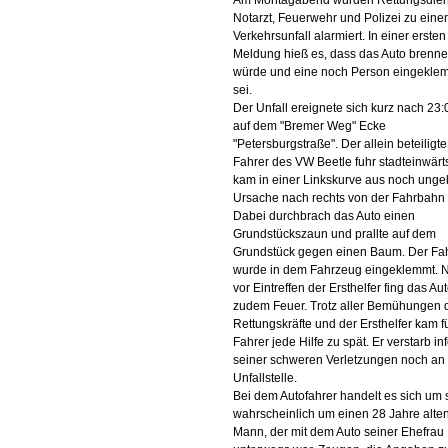
Am Montagabend wurden Rettungsdien
Notarzt, Feuerwehr und Polizei zu ein
Verkehrsunfall alarmiert. In einer ersten
Meldung hieß es, dass das Auto brenn
würde und eine noch Person eingekle
sei.
Der Unfall ereignete sich kurz nach 23:
auf dem "Bremer Weg" Ecke
"Petersburgstraße". Der allein beteiligte
Fahrer des VW Beetle fuhr stadteinwärt
kam in einer Linkskurve aus noch ungek
Ursache nach rechts von der Fahrbahn 
Dabei durchbrach das Auto einen
Grundstückszaun und prallte auf dem
Grundstück gegen einen Baum. Der Fa
wurde in dem Fahrzeug eingeklemmt. 
vor Eintreffen der Ersthelfer fing das Au
zudem Feuer. Trotz aller Bemühungen 
Rettungskräfte und der Ersthelfer kam f
Fahrer jede Hilfe zu spät. Er verstarb in
seiner schweren Verletzungen noch an
Unfallstelle.
Bei dem Autofahrer handelt es sich um 
wahrscheinlich um einen 28 Jahre alte
Mann, der mit dem Auto seiner Ehefrau