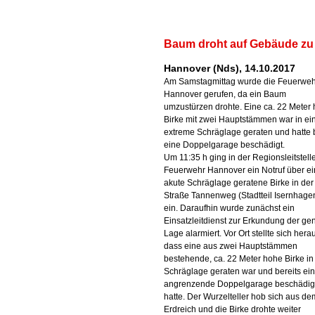
Baum droht auf Gebäude zu
Hannover (Nds), 14.10.2017
Am Samstagmittag wurde die Feuerweh
Hannover gerufen, da ein Baum
umzustürzen drohte. Eine ca. 22 Meter
Birke mit zwei Hauptstämmen war in ei
extreme Schräglage geraten und hatte 
eine Doppelgarage beschädigt.
Um 11:35 h ging in der Regionsleitstell
Feuerwehr Hannover ein Notruf über ei
akute Schräglage geratene Birke in der
Straße Tannenweg (Stadtteil Isernhage
ein. Daraufhin wurde zunächst ein
Einsatzleitdienst zur Erkundung der g
Lage alarmiert. Vor Ort stellte sich hera
dass eine aus zwei Hauptstämmen
bestehende, ca. 22 Meter hohe Birke in
Schräglage geraten war und bereits ei
angrenzende Doppelgarage beschädig
hatte. Der Wurzelteller hob sich aus de
Erdreich und die Birke drohte weiter