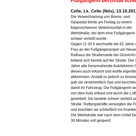
Fußgängerin bei Unfall schwe
Celle, Lk. Celle (Nds), 13.10.20
Die Verwechselung von Brems- und
Gaspedal führte am Freitag zu einem
folgenschweren Verkehrsunfall in der
Wehlstraße, bei dem eine Fußgängerin
schwer verletzt wurde.
Gegen 11:30 h wechselte die 62 Jahre 
Frau an der Fußgängerampel am Neue
Rathaus die Straßenseite bei Grünlicht
befand sich bereits auf der Straße. Die 
Jahre alte herannahende Autofahrerin h
dieses auch erkannt und wollte eigentli
abbremsen. Anstatt zu jedoch zu brems
gab sie versehentlich Gas und beschle
damit ihr Fahrzeug. Die Fußgängerin w
von dem Auto erfasst und durch die Luft
gewirbelt. Sie landete schwer verletzt a
Straße. Rettungskräfte versorgten die F
und brachten sie schließlich ins Krank
Die Wehlstraße war nach dem Unfall fü
30 Minuten voll gesperrt.