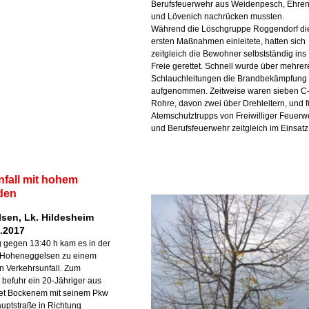
Berufsfeuerwehr aus Weidenpesch, Ehren
und Lövenich nachrücken mussten.
Während die Löschgruppe Roggendorf di
ersten Maßnahmen einleitete, hatten sich
zeitgleich die Bewohner selbstständig ins
Freie gerettet. Schnell wurde über mehrer
Schlauchleitungen die Brandbekämpfung
aufgenommen. Zeitweise waren sieben C
Rohre, davon zwei über Drehleitern, und f
Atemschutztrupps von Freiwilliger Feuerw
und Berufsfeuerwehr zeitgleich im Einsatz
fall mit hohem
den
sen, Lk. Hildesheim
0.2017
 gegen 13:40 h kam es in der
t Hoheneggelsen zu einem
n Verkehrsunfall. Zum
t befuhr ein 20-Jähriger aus
et Bockenem mit seinem Pkw
uptstraße in Richtung