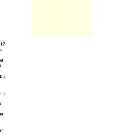
017
es
uf
d
 Die
rung
s
hr
er