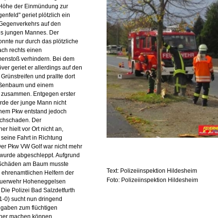
n Höhe der Einmündung zur
enfeld" geriet plötzlich ein
Gegenverkehrs auf den
es jungen Mannes. Der
nte nur durch das plötzliche
ch rechts einen
enstoß verhindern. Bei dem
r geriet er allerdings auf den
rünstreifen und prallte dort
aßenbaum und einem
d zusammen. Entgegen erster
de der junge Mann nicht
einem Pkw entstand jedoch
achschaden. Der
er hielt vor Ort nicht an,
 seine Fahrt in Richtung
. Der Pkw VW Golf war nicht mehr
 wurde abgeschleppt. Aufgrund
 Schäden am Baum musste
Text: Polizeiinspektion Hildesheim
 ehrenamtlichen Helfern der
Foto: Polizeiinspektion Hildesheim
Feuerwehr Hoheneggelsen
 Die Polizei Bad Salzdetfurth
1-0) sucht nun dringend
ngaben zum flüchtigen
cher machen können.