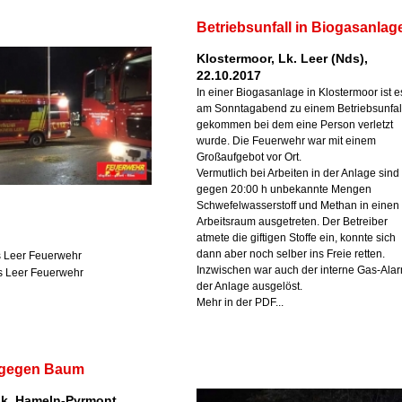
Betriebsunfall in Biogasanlag
Klostermoor, Lk. Leer (Nds),
22.10.2017
In einer Biogasanlage in Klostermoor ist e
am Sonntagabend zu einem Betriebsunfal
gekommen bei dem eine Person verletzt
wurde. Die Feuerwehr war mit einem
Großaufgebot vor Ort.
Vermutlich bei Arbeiten in der Anlage sind
gegen 20:00 h unbekannte Mengen
Schwefelwasserstoff und Methan in einen
Arbeitsraum ausgetreten. Der Betreiber
atmete die giftigen Stoffe ein, konnte sich
dann aber noch selber ins Freie retten.
s Leer Feuerwehr
Inzwischen war auch der interne Gas-Ala
is Leer Feuerwehr
der Anlage ausgelöst.
Mehr in der PDF...
t gegen Baum
Lk. Hameln-Pyrmont