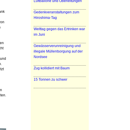
Luftballone und Oberleitungen
ank
Gedenkveranstaltungen zum
Hiroshima-Tag
von
n
Welttag gegen das Ertrinken war
im Juni
ten
Gewässerverunreinigung und
cht
illegale Müllentsorgung auf der
Nordsee
 und
n.
Zug kollidiert mit Baum
tzt
15 Tonnen zu schwer
en
ten.