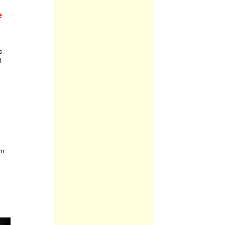
e
s
l
rm