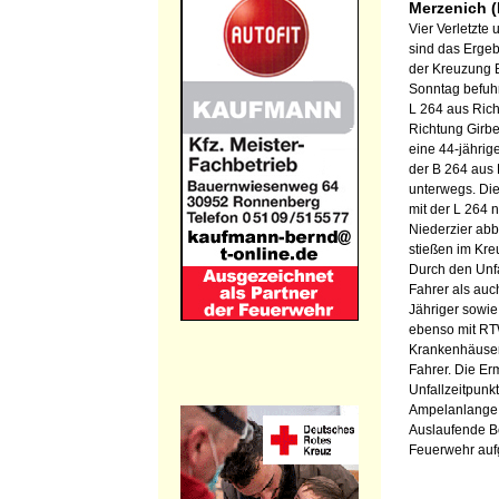
Merzenich (
Vier Verletzte
sind das Ergeb
der Kreuzung 
Sonntag befuhr
L 264 aus Ric
Richtung Girbel
eine 44-jährig
der B 264 aus
unterwegs. Die
mit der L 264 n
Niederzier ab
stießen im Kr
Durch den Unf
Fahrer als auch
Jähriger sowie
ebenso mit RT
Krankenhäuser
Fahrer. Die Er
Unfallzeitpunkt
Ampelanlange n
Auslaufende Be
Feuerwehr au