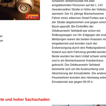
schweren Verkehrsunfall mit zwei
eingeklemmten Personen auf der L 143
Geestensether Straße in Höhe der Volksb
alarmiert. Der 41-jährige Bremerhavener
Fahrer eines silbernen Smart Fortwo war 
der Straße abgekommen und gegen eine
Baum geprallt. Bei Eintreffen der
Ortsfeuerwehr Sellstedt war schon ein
Rettungswagen vor Ort. Entgegen der ers
ker
Meldungen waren die beiden Insassen ni
ker
eingeklemmt und konnten nach der
Erstversorgung durch den Rettungsdienst
Notarzt aus dem Fahrzeug gerettet werde
Beide wurden bei dem Unfall schwer verle
und in ein Bremerhavener Krankenhaus
gebracht. Die Ortsfeuerwehr Sellstedt
kümmerte sich um die Ausleuchtung und
Absicherung der Einsatzstelle. Die ander
Feuerwehren konnten den Heimweg antre
Einsatzende war gegen 06:45 h.
tzte und hoher Sachschaden