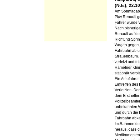
(Nds), 22.1
Am Sonntagabe
Pkw Renault g
Fahrer wurde ve
Nach bisherige
Renault auf de
Richtung Spri
Wagen gegen 2
Fahrbahn ab u
Straßenbaum. 
verletzt und m
Hamelner Klinik
stationär verbl
Ein Autofahrer
Eintreffen des
Verletzten. De
dem Ersthelfe
Polizeibeamten
unbekannten W
und durch die
Fahrbahn abk
Im Rahmen der 
heraus, dass d
Medikamentenei