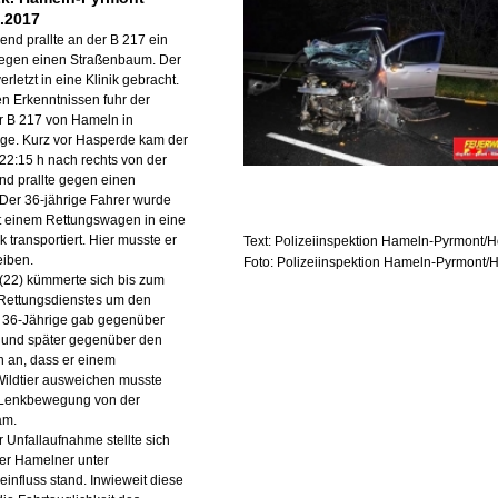
0.2017
nd prallte an der B 217 ein
egen einen Straßenbaum. Der
rletzt in eine Klinik gebracht.
n Erkenntnissen fuhr der
r B 217 von Hameln in
nge. Kurz vor Hasperde kam der
2:15 h nach rechts von der
nd prallte gegen einen
Der 36-jährige Fahrer wurde
it einem Rettungswagen in eine
 transportiert. Hier musste er
Text: Polizeiinspektion Hameln-Pyrmont/
eiben.
Foto: Polizeiinspektion Hameln-Pyrmont/
 (22) kümmerte sich bis zum
 Rettungsdienstes um den
r 36-Jährige gab gegenüber
r und später gegenüber den
 an, dass er einem
ildtier ausweichen musste
 Lenkbewegung von der
am.
Unfallaufnahme stellte sich
er Hamelner unter
nfluss stand. Inwieweit diese