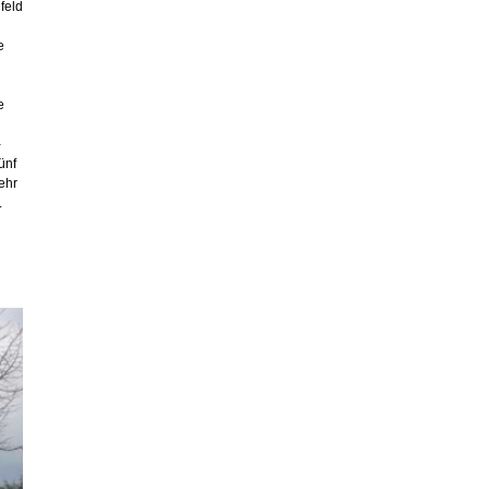
feld
e
e
-
ünf
ehr
.