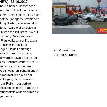
NRW), 22.10.2017
 und ein hoher Sachschaden
nis eines Verkehrsunfalles an
B 264/L 264. Gegen 14:00 h am
 ein 59-jähriger Autofahrer die
htung Niederzier kommend in
srath. Zur gleichen Zeit war
e Dürenerin mit ihrem Pkw auf
 Richtung Düren kommend
 Frau wollte an der Kreuzung
ach links in Richtung
biegen. Beide Fahrzeuge
Text: Polizei Düren
euzungsbereich zusammen.
Foto: Polizei Düren
all wurden sowohl die beiden
 die Beifahrer verletzt. Ein 19-
 ein 44-Jähriger wurden
W zur weiteren Behandlung in
 gebracht wie die beiden
mittlungen, ob und wer zum
 das Rotlicht der dortigen
icht beachtet hat, dauern an.
triebsstoffe wurden durch die
fgenommen.