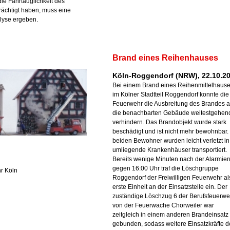
e Fahrtauglichkeit des
rächtigt haben, muss eine
lyse ergeben.
Brand eines Reihenhauses
Köln-Roggendorf (NRW), 22.10.2
Bei einem Brand eines Reihenmittelhaus
im Kölner Stadtteil Roggendorf konnte die
Feuerwehr die Ausbreitung des Brandes a
die benachbarten Gebäude weitestgehen
verhindern. Das Brandobjekt wurde stark
beschädigt und ist nicht mehr bewohnbar.
beiden Bewohner wurden leicht verletzt in
umliegende Krankenhäuser transportiert.
Bereits wenige Minuten nach der Alarmie
gegen 16:00 Uhr traf die Löschgruppe
r Köln
Roggendorf der Freiwilligen Feuerwehr al
erste Einheit an der Einsatzstelle ein. Der
zuständige Löschzug 6 der Berufsfeuerwe
von der Feuerwache Chorweiler war
zeitgleich in einem anderen Brandeinsatz
gebunden, sodass weitere Einsatzkräfte d