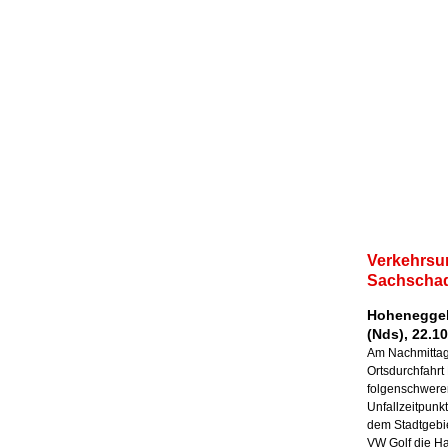
Verkehrsun
Sachscha
Hoheneggel
(Nds), 22.1
Am Nachmittag
Ortsdurchfahr
folgenschwere
Unfallzeitpunk
dem Stadtgebi
VW Golf die Ha