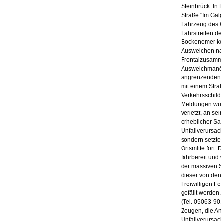
Steinbrück. I
Straße "Im Galg
Fahrzeug des 
Fahrstreifen d
Bockenemer kon
Ausweichen na
Frontalzusamm
Ausweichmanöve
angrenzenden G
mit einem Str
Verkehrsschil
Meldungen wur
verletzt, an s
erheblicher S
Unfallverursach
sondern setzte
Ortsmitte fort
fahrbereit und
der massiven
dieser von den
Freiwilligen 
gefällt werden.
(Tel. 05063-90
Zeugen, die A
Unfallverursa