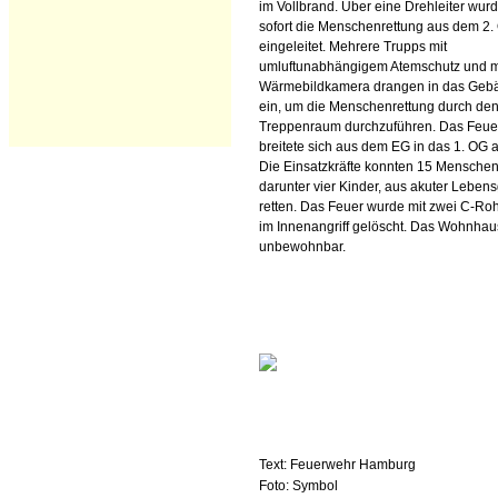
im Vollbrand. Über eine Drehleiter wur
sofort die Menschenrettung aus dem 2.
eingeleitet. Mehrere Trupps mit
umluftunabhängigem Atemschutz und m
Wärmebildkamera drangen in das Geb
ein, um die Menschenrettung durch de
Treppenraum durchzuführen. Das Feue
breitete sich aus dem EG in das 1. OG 
Die Einsatzkräfte konnten 15 Menschen
darunter vier Kinder, aus akuter Leben
retten. Das Feuer wurde mit zwei C-Ro
im Innenangriff gelöscht. Das Wohnhaus
unbewohnbar.
Text: Feuerwehr Hamburg
Foto: Symbol