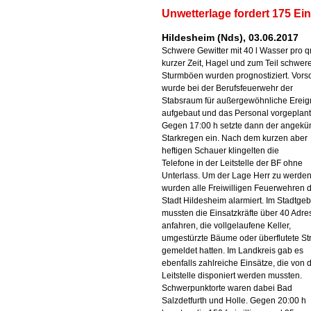
Unwetterlage fordert 175 Ein
Hildesheim (Nds), 03.06.2017
Schwere Gewitter mit 40 l Wasser pro q
kurzer Zeit, Hagel und zum Teil schwer
Sturmböen wurden prognostiziert. Vorso
wurde bei der Berufsfeuerwehr der
Stabsraum für außergewöhnliche Ereig
aufgebaut und das Personal vorgeplant
Gegen 17:00 h setzte dann der angekü
Starkregen ein. Nach dem kurzen aber
heftigen Schauer klingelten die
Telefone in der Leitstelle der BF ohne
Unterlass. Um der Lage Herr zu werden
wurden alle Freiwilligen Feuerwehren 
Stadt Hildesheim alarmiert. Im Stadtgeb
mussten die Einsatzkräfte über 40 Adr
anfahren, die vollgelaufene Keller,
umgestürzte Bäume oder überflutete St
gemeldet hatten. Im Landkreis gab es
ebenfalls zahlreiche Einsätze, die von 
Leitstelle disponiert werden mussten.
Schwerpunktorte waren dabei Bad
Salzdetfurth und Holle. Gegen 20:00 h