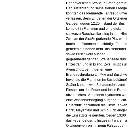
Hannoverschen Straße in Brand gerate
Der Busfahrer und seine sieben Fahrgä
konnten das brennende Fahrzeug unver
verlassen. Beim Eintreffen der Ortsfeu
Garbsen gegen 12:25 h stand der Bus
komplett in Flammen und eine dicke
schwarze Rauchwolke stieg in den Him
Zwei an der Straße parkende Pkw wur
durch die Flammen beschädigt. Ebens
gerieten ein neben dem Bus stehende
sowie Buschwerk auf der
gegenüberliegenden Straßenseite durc
Hitzestrahlung in Brand. Zwei Trupps u
Atemschutz verhinderten eine
Brandausbreitung an Pkw und Buschwe
bevor sie die Flammen im Bus bekämpf
Später kamen zwei Schaumrohre zum
Einsatz, um das Feuer und letzte Brand
abzulöschen. Von einem Hydranten wu
eine Wasserversorgung aufgebaut. Zur
Unterstützung wurden die Ortsfeuerwe
Horst, Meyenfeld und Schloß Ricklinge
die Einsatzstelle gerufen. Gegen 13:00
das Feuer gelöscht. Insgesamt waren vi
Ortsfeuerwehren mit neun Fahrzeugen