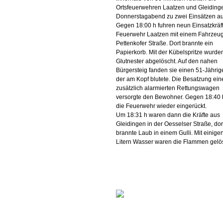
Ortsfeuerwehren Laatzen und Gleidin
Donnerstagabend zu zwei Einsätzen au
Gegen 18:00 h fuhren neun Einsatzkräf
Feuerwehr Laatzen mit einem Fahrzeug
Pettenkofer Straße. Dort brannte ein
Papierkorb. Mit der Kübelspritze wurden
Glutnester abgelöscht. Auf den nahen
Bürgersteig fanden sie einen 51-Jährige
der am Kopf blutete. Die Besatzung ein
zusätzlich alarmierten Rettungswagen
versorgte den Bewohner. Gegen 18:40 
die Feuerwehr wieder eingerückt.
Um 18:31 h waren dann die Kräfte aus
Gleidingen in der Oesselser Straße, dor
brannte Laub in einem Gulli. Mit einige
Litern Wasser waren die Flammen gelös