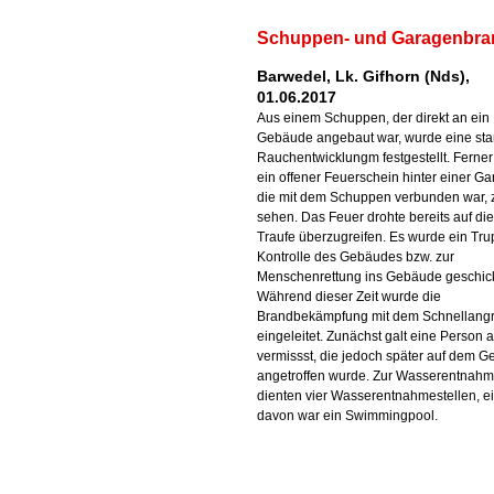
Schuppen- und Garagenbra
Barwedel, Lk. Gifhorn (Nds),
01.06.2017
Aus einem Schuppen, der direkt an ein
Gebäude angebaut war, wurde eine sta
Rauchentwicklungm festgestellt. Ferner
ein offener Feuerschein hinter einer Ga
die mit dem Schuppen verbunden war, 
sehen. Das Feuer drohte bereits auf die
Traufe überzugreifen. Es wurde ein Tru
Kontrolle des Gebäudes bzw. zur
Menschenrettung ins Gebäude geschick
Während dieser Zeit wurde die
Brandbekämpfung mit dem Schnellangri
eingeleitet. Zunächst galt eine Person a
vermissst, die jedoch später auf dem G
angetroffen wurde. Zur Wasserentnah
dienten vier Wasserentnahmestellen, e
davon war ein Swimmingpool.