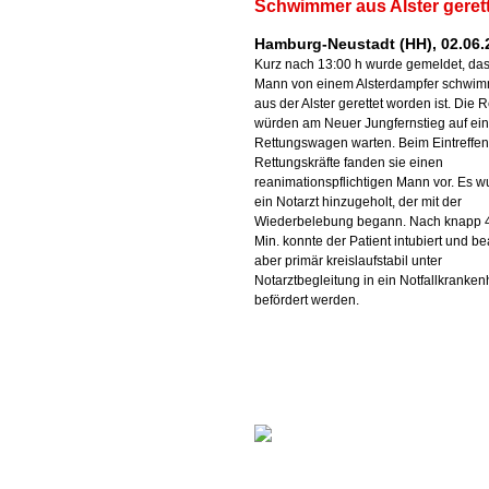
Schwimmer aus Alster geret
Hamburg-Neustadt (HH), 02.06.
Kurz nach 13:00 h wurde gemeldet, das
Mann von einem Alsterdampfer schwi
aus der Alster gerettet worden ist. Die R
würden am Neuer Jungfernstieg auf ei
Rettungswagen warten. Beim Eintreffen
Rettungskräfte fanden sie einen
reanimationspflichtigen Mann vor. Es w
ein Notarzt hinzugeholt, der mit der
Wiederbelebung begann. Nach knapp 
Min. konnte der Patient intubiert und be
aber primär kreislaufstabil unter
Notarztbegleitung in ein Notfallkranke
befördert werden.