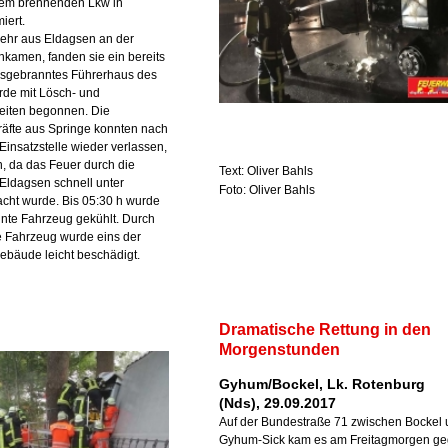
nem brennenden Lkw in
iert.
wehr aus Eldagsen an der
ankamen, fanden sie ein bereits
sgebranntes Führerhaus des
rde mit Lösch- und
eiten begonnen. Die
räfte aus Springe konnten nach
 Einsatzstelle wieder verlassen,
, da das Feuer durch die
Text: Oliver Bahls
Eldagsen schnell unter
Foto: Oliver Bahls
acht wurde. Bis 05:30 h wurde
nte Fahrzeug gekühlt. Durch
 Fahrzeug wurde eins der
ebäude leicht beschädigt.
Dramatische Rettung in den
Morgenstunden
Gyhum/Bockel, Lk. Rotenburg
(Nds), 29.09.2017
Auf der Bundestraße 71 zwischen Bockel
Gyhum-Sick kam es am Freitagmorgen g