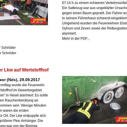
07:14 h zu einem schweren Verkehrsunfall
Ein Sattelzug war aus ungeklärter Ursach
gegen einen Baum geprallt. Der Fahrer w
in seinem Führerhaus schwerst eingeklem
Umgehend wurden die Feuerwehren Elsdo
Gyhum und Zeven sowie der Rettungsdien
alarmiert.
Mehr in der PDF...
r Schröder
r Schröder
r Lkw auf Wertstoffhof
eer (Nds), 29.09.2017
hmittag wurde die Feuerwehr
tstoffhof im Gewerbegebiet
n" in Hesel alarmiert. Es sollte
aren Rauchentwicklung an
kommen sein. Wenige Minuten
m waren die ersten
or Ort. Der Lkw entpuppte sich
 größerer Pkw-Anhänger. Die
ung war von der Bremse