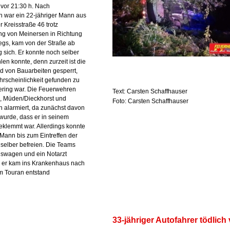
vor 21:30 h. Nach
n war ein 22-jähriger Mann aus
r Kreisstraße 46 trotz
ng von Meinersen in Richtung
gs, kam von der Straße ab
 sich. Er konnte noch selber
en konnte, denn zurzeit ist die
d von Bauarbeiten gesperrt,
rscheinlichkeit gefunden zu
ering war. Die Feuerwehren
Text: Carsten Schaffhauser
, Müden/Dieckhorst und
Foto: Carsten Schaffhauser
 alarmiert, da zunächst davon
urde, dass er in seinem
klemmt war. Allerdings konnte
 Mann bis zum Eintreffen der
 selber befreien. Die Teams
gswagen und ein Notarzt
, er kam ins Krankenhaus nach
m Touran entstand
33-jähriger Autofahrer tödlich 