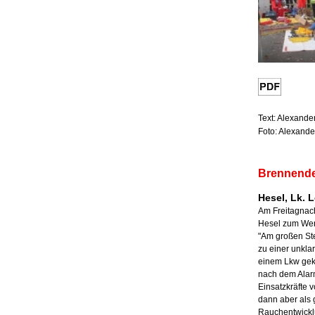
Text: Alexande
Foto: Alexande
Brennende
Hesel, Lk. L
Am Freitagnac
Hesel zum Wer
"Am großen Stei
zu einer unkl
einem Lkw ge
nach dem Alar
Einsatzkräfte v
dann aber als
Rauchentwickl