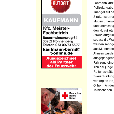
Fahrbahn kurz 
Polizeiangabe
Triangel auf de
Straßensperru
Müden unterwe
und überschlug
den Notruf wähl
Straße aufgrun
sodass die Wah
werden sehr g
aus Meinersen
Ahnsen wurden
ausgegangen w
Fahrzeug einge
sich der junge
Rettungskräfte
zweier Rettun
versorgten ihn
Gifhorn. An de
Totalschaden.