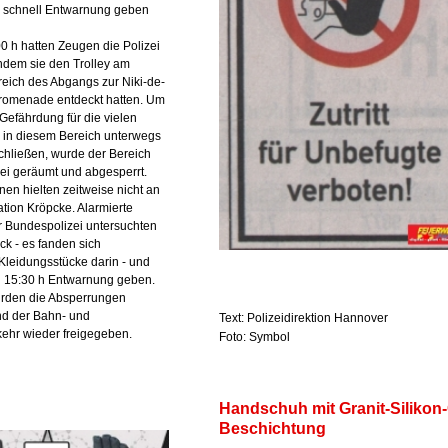
d schnell Entwarnung geben
0 h hatten Zeugen die Polizei
chdem sie den Trolley am
eich des Abgangs zur Niki-de-
Promenade entdeckt hatten. Um
Gefährdung für die vielen
 in diesem Bereich unterwegs
chließen, wurde der Bereich
zei geräumt und abgesperrt.
en hielten zeitweise nicht an
tion Kröpcke. Alarmierte
r Bundespolizei untersuchten
k - es fanden sich
Kleidungsstücke darin - und
 15:30 h Entwarnung geben.
urden die Absperrungen
d der Bahn- und
Text: Polizeidirektion Hannover
ehr wieder freigegeben.
Foto: Symbol
Handschuh mit Granit-Silikon
Beschichtung