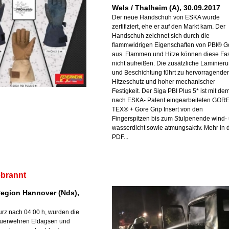
Wels / Thalheim (A), 30.09.2017
Der neue Handschuh von ESKA wurde
zertifiziert, ehe er auf den Markt kam. Der
Handschuh zeichnet sich durch die
flammwidrigen Eigenschaften von PBI® G
aus. Flammen und Hitze können diese Fa
nicht aufreißen. Die zusätzliche Laminier
und Beschichtung führt zu hervorragend
Hitzeschutz und hoher mechanischer
Festigkeit. Der Siga PBI Plus 5* ist mit de
nach ESKA- Patent eingearbeiteten GORE
TEX® + Gore Grip Insert von den
Fingerspitzen bis zum Stulpenende wind-
wasserdicht sowie atmungsaktiv. Mehr in 
PDF...
brannt
Region Hannover (Nds),
kurz nach 04:00 h, wurden die
Feuerwehren Eldagsen und