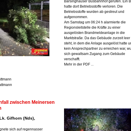
Barsinghäuser Busbahnhof gerufen. Ein 
hatte dort Betriebsstoffe verloren. Die
Betriebsstoffe wurden ab gestreut und
aufgenommen.
Am Samstag um 06:24 h alarmierte die
Regionsleitstelle die Kräfte zu einer
ausgelösten Brandmeldeanlage in die
Marktstraße. Da das Gebäude zurzeit leer
steht, in dem die Anlage ausgelöst hatte 
kein Ansprechpartner zu erreichen war, w
sich gewaltsam Zugang zum Gebäude
verschafft.
Mehr in der PDF ...
Lattmann
Lattmann
nfall zwischen Meinersen
n
Lk. Gifhorn (Nds),
ignete sich auf regennasser