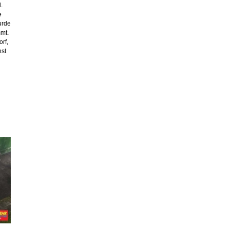
.
e
urde
mt.
rf,
st