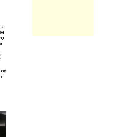
old
ser
ung
em
m
-
 und
der