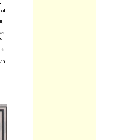
7
auf
l,
Der
us
mit
ahn