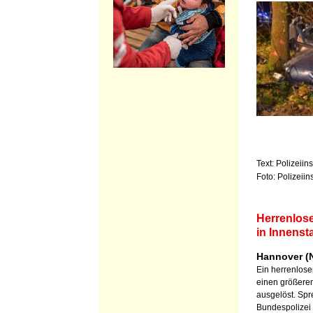
Text: Polizeiin
Foto: Polizeii
Herrenlose
in Innenst
Hannover (N
Ein herrenlose
einen größeren
ausgelöst. Spr
Bundespolizei