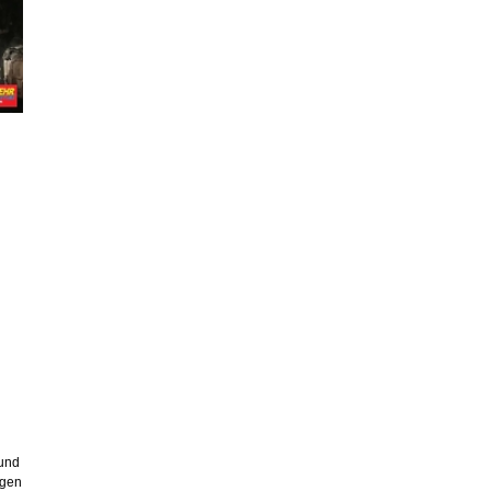
 und
egen