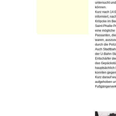
untersucht un
können.
Kurz nach 14:0
informiert, na
Kröpcke im Ber
Saint-Phalle-
eine mögliche 
Passanten, die
waren, auszus
durch die Poli
Auch Stadtbahn
der U-Bahn-Sta
Entschärfer de
das Gepäckstüc
hauptsächlich 
konnten gegen
Kurz darauf w
aufgehoben un
Fußgängerverk