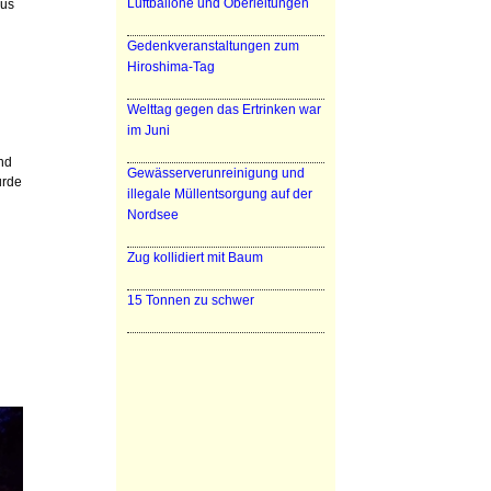
Luftballone und Oberleitungen
Bus
Gedenkveranstaltungen zum
Hiroshima-Tag
Welttag gegen das Ertrinken war
im Juni
und
Gewässerverunreinigung und
urde
illegale Müllentsorgung auf der
Nordsee
Zug kollidiert mit Baum
15 Tonnen zu schwer