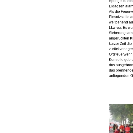
Springe zu ei
Eldagsen alarm
Als die Feuer
Einsatzstelle 
weitgehend au
Lkw vor. Es wu
Sicherungsarb
angerückten K
kurzer Zeit die
zurückverlegen
Ortsfeuerwehr 
Kontrolle gebr
das ausgebran
das brennende
anliegenden G