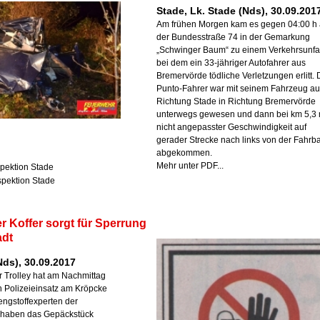
Stade, Lk. Stade (Nds), 30.09.201
Am frühen Morgen kam es gegen 04:00 h 
der Bundesstraße 74 in der Gemarkung
„Schwinger Baum“ zu einem Verkehrsunfal
bei dem ein 33-jähriger Autofahrer aus
Bremervörde tödliche Verletzungen erlitt. 
Punto-Fahrer war mit seinem Fahrzeug a
Richtung Stade in Richtung Bremervörde
unterwegs gewesen und dann bei km 5,3 
nicht angepasster Geschwindigkeit auf
gerader Strecke nach links von der Fahrb
abgekommen.
Mehr unter PDF...
spektion Stade
nspektion Stade
r Koffer sorgt für Sperrung
adt
ds), 30.09.2017
r Trolley hat am Nachmittag
 Polizeieinsatz am Kröpcke
engstoffexperten der
 haben das Gepäckstück