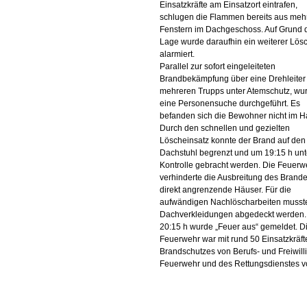
Einsatzkräfte am Einsatzort eintrafen,
schlugen die Flammen bereits aus meh
Fenstern im Dachgeschoss. Auf Grund 
Lage wurde daraufhin ein weiterer Lös
alarmiert.
Parallel zur sofort eingeleiteten
Brandbekämpfung über eine Drehleiter
mehreren Trupps unter Atemschutz, wu
eine Personensuche durchgeführt. Es
befanden sich die Bewohner nicht im H
Durch den schnellen und gezielten
Löscheinsatz konnte der Brand auf den
Dachstuhl begrenzt und um 19:15 h unt
Kontrolle gebracht werden. Die Feuerw
verhinderte die Ausbreitung des Brande
direkt angrenzende Häuser. Für die
aufwändigen Nachlöscharbeiten musst
Dachverkleidungen abgedeckt werden
20:15 h wurde „Feuer aus“ gemeldet. D
Feuerwehr war mit rund 50 Einsatzkräf
Brandschutzes von Berufs- und Freiwill
Feuerwehr und des Rettungsdienstes vo