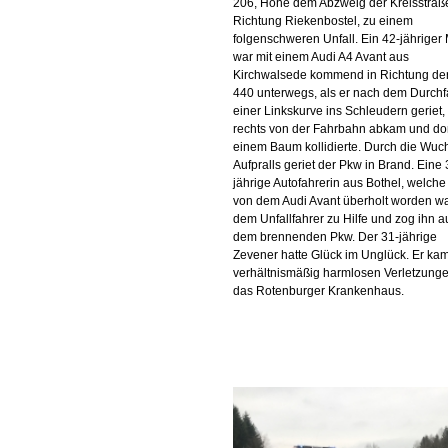
206, Höhe dem Abzweig der Kreisstraß
Richtung Riekenbostel, zu einem
folgenschweren Unfall. Ein 42-jähriger
war mit einem Audi A4 Avant aus
Kirchwalsede kommend in Richtung de
440 unterwegs, als er nach dem Durch
einer Linkskurve ins Schleudern geriet,
rechts von der Fahrbahn abkam und dor
einem Baum kollidierte. Durch die Wuc
Aufpralls geriet der Pkw in Brand. Eine 
jährige Autofahrerin aus Bothel, welche
von dem Audi Avant überholt worden w
dem Unfallfahrer zu Hilfe und zog ihn a
dem brennenden Pkw. Der 31-jährige
Zevener hatte Glück im Unglück. Er kam
verhältnismäßig harmlosen Verletzunge
das Rotenburger Krankenhaus.