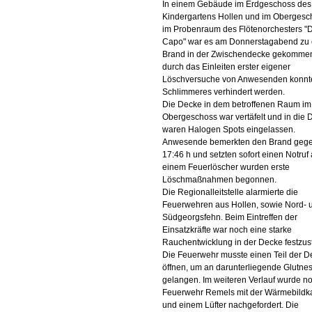
In einem Gebäude im Erdgeschoss des
Kindergartens Hollen und im Obergesc
im Probenraum des Flötenorchesters "
Capo" war es am Donnerstagabend zu
Brand in der Zwischendecke gekommen
durch das Einleiten erster eigener
Löschversuche von Anwesenden konnt
Schlimmeres verhindert werden.
Die Decke in dem betroffenen Raum im
Obergeschoss war vertäfelt und in die 
waren Halogen Spots eingelassen.
Anwesende bemerkten den Brand geg
17:46 h und setzten sofort einen Notruf 
einem Feuerlöscher wurden erste
Löschmaßnahmen begonnen.
Die Regionalleitstelle alarmierte die
Feuerwehren aus Hollen, sowie Nord- 
Südgeorgsfehn. Beim Eintreffen der
Einsatzkräfte war noch eine starke
Rauchentwicklung in der Decke festzust
Die Feuerwehr musste einen Teil der D
öffnen, um an darunterliegende Glutnes
gelangen. Im weiteren Verlauf wurde n
Feuerwehr Remels mit der Wärmebild
und einem Lüfter nachgefordert. Die