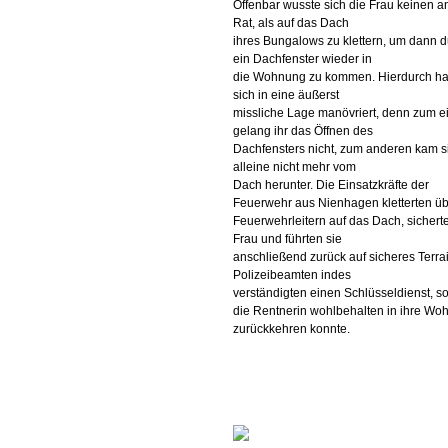
Offenbar wusste sich die Frau keinen 
Rat, als auf das Dach
ihres Bungalows zu klettern, um dann 
ein Dachfenster wieder in
die Wohnung zu kommen. Hierdurch hat
sich in eine äußerst
missliche Lage manövriert, denn zum e
gelang ihr das Öffnen des
Dachfensters nicht, zum anderen kam s
alleine nicht mehr vom
Dach herunter. Die Einsatzkräfte der
Feuerwehr aus Nienhagen kletterten ü
Feuerwehrleitern auf das Dach, sichert
Frau und führten sie
anschließend zurück auf sicheres Terrai
Polizeibeamten indes
verständigten einen Schlüsseldienst, s
die Rentnerin wohlbehalten in ihre Wo
zurückkehren konnte.