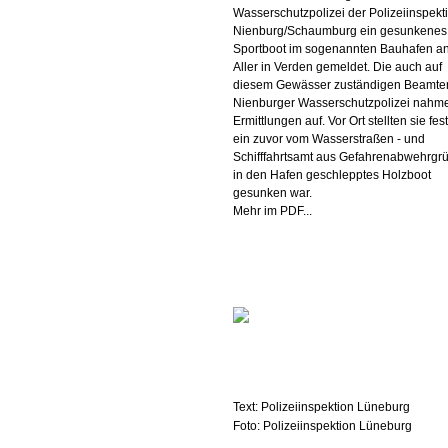
Wasserschutzpolizei der Polizeiinspekt
Nienburg/Schaumburg ein gesunkenes
Sportboot im sogenannten Bauhafen an
Aller in Verden gemeldet. Die auch auf
diesem Gewässer zuständigen Beamte
Nienburger Wasserschutzpolizei nahm
Ermittlungen auf. Vor Ort stellten sie fes
ein zuvor vom Wasserstraßen - und
Schifffahrtsamt aus Gefahrenabwehrgr
in den Hafen geschlepptes Holzboot
gesunken war.
Mehr im PDF...
Text: Polizeiinspektion Lüneburg
Foto: Polizeiinspektion Lüneburg