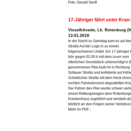
Foto: Gerald Senft
17-Jähriger fährt unter Kra
Visselhövede, Lk. Rotenburg (N
13.01.2018
In der Nacht zu Samstag kam es auf de
Straße Auf der Loge in zu einem
folgenschweren Unfall. Ein 17-jähriger
fuhr gegen 02:00 h mit dem zuvor vom
elterlichen Grundstück unberechtigt in 
genommenen Pkw Audi A4 in Richtung 
Soltauer Straße und kollidierte auf Höh
Schwitscher Straße mit dem Heck eine
rechten Fahrbahnrand abgestellten Kra
Der Fahrer des Pkw wurde schwer verlet
einem Rettungswagen dem Rotenburg
Krankenhaus zugeführt und verstarb do
letztlich an den Folgen seiner Verletzu
Mehr im PDF...