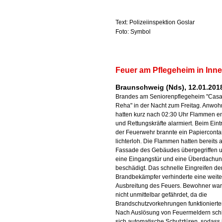
Text: Polizeiinspektion Goslar
Foto: Symbol
Feuer am Pflegeheim in Inn
Braunschweig (Nds), 12.01.201
Brandes am Seniorenpflegeheim "Cas
Reha" in der Nacht zum Freitag. Anwoh
hatten kurz nach 02:30 Uhr Flammen e
und Rettungskräfte alarmiert. Beim Eint
der Feuerwehr brannte ein Papierconta
lichterloh. Die Flammen hatten bereits a
Fassade des Gebäudes übergegriffen 
eine Eingangstür und eine Überdachu
beschädigt. Das schnelle Eingreifen de
Brandbekämpfer verhinderte eine weite
Ausbreitung des Feuers. Bewohner wa
nicht unmittelbar gefährdet, da die
Brandschutzvorkehrungen funktionierte
Nach Auslösung von Feuermeldern sch
sich automatische Schutztüren, sodass