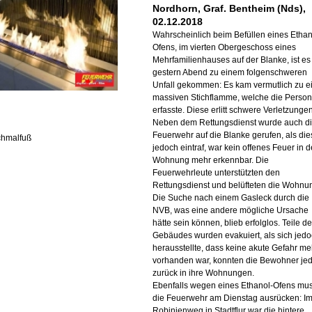
Nordhorn, Graf. Bentheim (Nds),
02.12.2018
Wahrscheinlich beim Befüllen eines Ethan
Ofens, im vierten Obergeschoss eines
Mehrfamilienhauses auf der Blanke, ist es
gestern Abend zu einem folgenschweren
Unfall gekommen: Es kam vermutlich zu e
massiven Stichflamme, welche die Person
erfasste. Diese erlitt schwere Verletzungen
Neben dem Rettungsdienst wurde auch d
Feuerwehr auf die Blanke gerufen, als die
chmalfuß
jedoch eintraf, war kein offenes Feuer in d
Wohnung mehr erkennbar. Die
Feuerwehrleute unterstützten den
Rettungsdienst und belüfteten die Wohnu
Die Suche nach einem Gasleck durch die
NVB, was eine andere mögliche Ursache
hätte sein können, blieb erfolglos. Teile d
Gebäudes wurden evakuiert, als sich jed
herausstellte, dass keine akute Gefahr me
vorhanden war, konnten die Bewohner je
zurück in ihre Wohnungen.
Ebenfalls wegen eines Ethanol-Ofens mu
die Feuerwehr am Dienstag ausrücken: I
Robinienweg in Stadtflur war die hintere