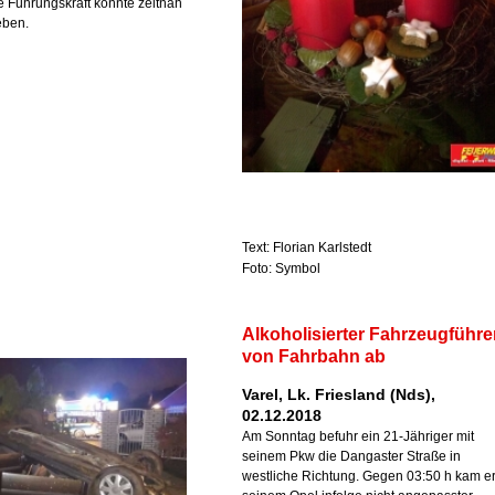
de Führungskraft konnte zeitnah
eben.
Text: Florian Karlstedt
Foto: Symbol
Alkoholisierter Fahrzeugführ
von Fahrbahn ab
Varel, Lk. Friesland (Nds),
02.12.2018
Am Sonntag befuhr ein 21-Jähriger mit
seinem Pkw die Dangaster Straße in
westliche Richtung. Gegen 03:50 h kam er