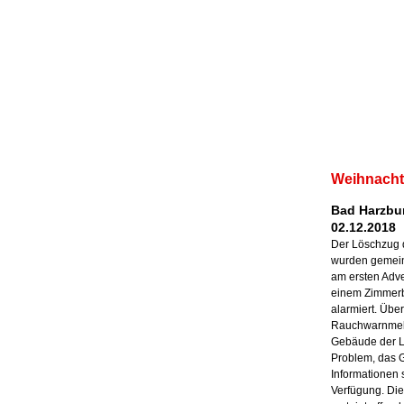
Weihnacht
Bad Harzbur
02.12.2018
Der Löschzug 
wurden gemein
am ersten Adv
einem Zimmerb
alarmiert. Übe
Rauchwarnmeld
Gebäude der Le
Problem, das G
Informationen 
Verfügung. Die