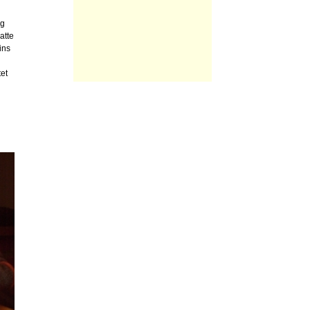
ng
atte
ins
et