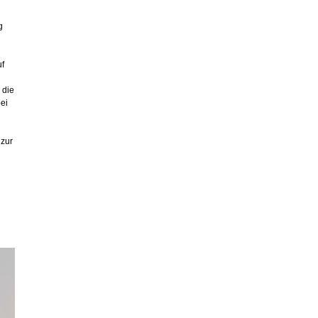
g
uf
 die
ei
 zur