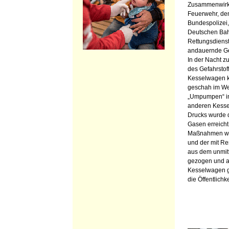
Zusammenwirke
Feuerwehr, de
Bundespolizei
Deutschen Bah
Rettungsdiens
andauernde Ge
In der Nacht 
des Gefahrstof
Kesselwagen k
geschah im We
„Umpumpen“ in 
anderen Kesse
Drucks wurde d
Gasen erreicht
Maßnahmen wu
und der mit Re
aus dem unmit
gezogen und ab
Kesselwagen g
die Öffentlichke