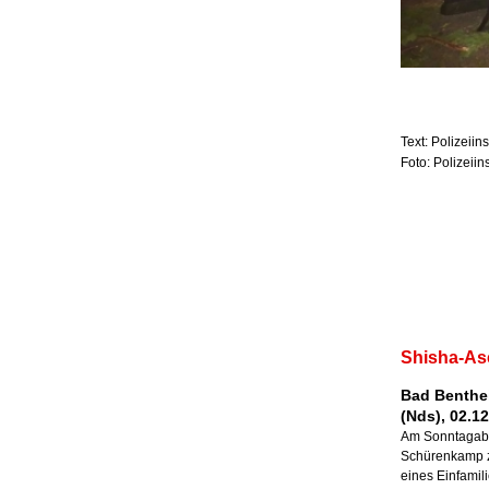
Text: Polizeii
Foto: Polizeii
Shisha-Asc
Bad Benthei
(Nds), 02.1
Am Sonntagabe
Schürenkamp 
eines Einfami