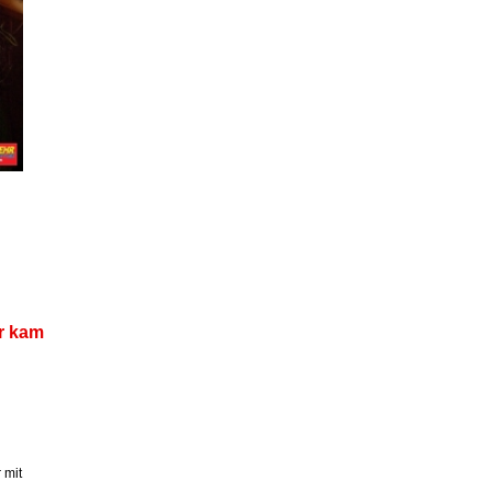
er kam
 mit