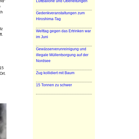
ld“
Luftballone und Oberleitungen
e
ch
Gedenkveranstaltungen zum
Hiroshima-Tag
tz
Welttag gegen das Ertrinken war
t.
im Juni
Gewässerverunreinigung und
illegale Müllentsorgung auf der
Nordsee
 15
Zug kollidiert mit Baum
Ort.
15 Tonnen zu schwer