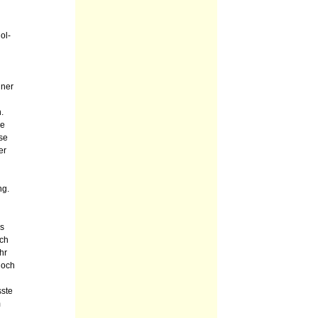
ol-
iner
.
ie
se
er
ng.
es
och
hr
doch
sste
m