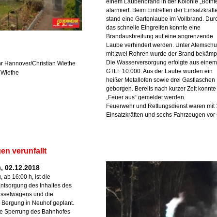
einem Laubenbrand in der Kolonie „Bothfe
alarmiert. Beim Eintreffen der Einsatzkräft
stand eine Gartenlaube im Vollbrand. Dur
das schnelle Eingreifen konnte eine
Brandausbreitung auf eine angrenzende
Laube verhindert werden. Unter Atemschu
mit zwei Rohren wurde der Brand bekämpf
Die Wasserversorgung erfolgte aus einem
r Hannover/Christian Wiethe
GTLF 10.000. Aus der Laube wurden ein
n Wiethe
heißer Metallofen sowie drei Gasflaschen
geborgen. Bereits nach kurzer Zeit konnte
„Feuer aus“ gemeldet werden.
Feuerwehr und Rettungsdienst waren mit
Einsatzkräften und sechs Fahrzeugen vor 
n verunfallt
, 02.12.2018
 ab 16:00 h, ist die
ntsorgung des Inhaltes des
Kesselwagens und die
 Bergung in Neuhof geplant.
e Sperrung des Bahnhofes