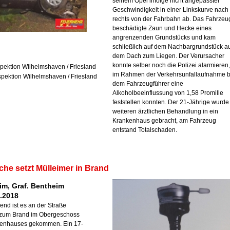
seinem Opel infolge nicht angepasster
Geschwindigkeit in einer Linkskurve nach
rechts von der Fahrbahn ab. Das Fahrzeu
beschädigte Zaun und Hecke eines
angrenzenden Grundstücks und kam
schließlich auf dem Nachbargrundstück a
dem Dach zum Liegen. Der Verursacher
konnte selber noch die Polizei alarmieren,
nspektion Wilhelmshaven / Friesland
im Rahmen der Verkehrsunfallaufnahme b
nspektion Wilhelmshaven / Friesland
dem Fahrzeugführer eine
Alkoholbeeinflussung von 1,58 Promille
feststellen konnten. Der 21-Jährige wurde
weiteren ärztlichen Behandlung in ein
Krankenhaus gebracht, am Fahrzeug
entstand Totalschaden.
he setzt Mülleimer in Brand
m, Graf. Bentheim
2.2018
nd ist es an der Straße
zum Brand im Obergeschoss
lienhauses gekommen. Ein 17-