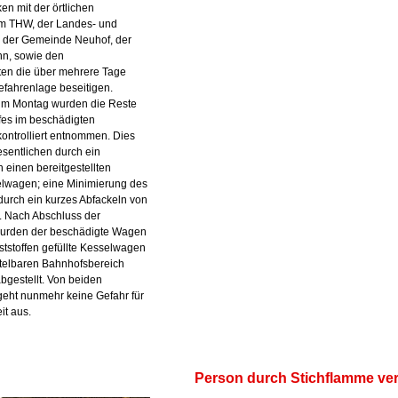
n mit der örtlichen
m THW, der Landes- und
, der Gemeinde Neuhof, der
n, sowie den
ten die über mehrere Tage
fahrenlage beseitigen.
zum Montag wurden die Reste
fes im beschädigten
ontrolliert entnommen. Dies
sentlichen durch ein
einen bereitgestellten
lwagen; eine Minimierung des
urch ein kurzes Abfackeln von
. Nach Abschluss der
rden der beschädigte Wagen
ststoffen gefüllte Kesselwagen
telbaren Bahnhofsbereich
gestellt. Von beiden
eht nunmehr keine Gefahr für
it aus.
Person durch Stichflamme ver