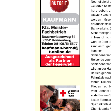
Neuhof bleibt 
weiterhin best
hat ergeben, d
Umkreis von 30
werden müssen,
darauf einstel
Bahnverkehr: 
Sicherheitsgr
in Neuhof nich
werden über di
kann es zu ge
kommen.
Schienenersatz
Reisende von 
Schienenersatz
wird an der Hal
Betrieb genom
Fahrgäste nac
fahren. Die er
Flieden nach N
Vom Bahnhof F
erste Bus um 1
festen Fahrpla
Spezialkräfte 
Chemieparks M