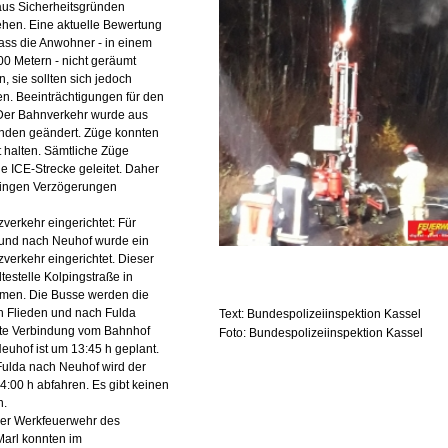
aus Sicherheitsgründen
ehen. Eine aktuelle Bewertung
ass die Anwohner - in einem
0 Metern - nicht geräumt
 sie sollten sich jedoch
len. Beeinträchtigungen für den
Der Bahnverkehr wurde aus
ünden geändert. Züge konnten
t halten. Sämtliche Züge
e ICE-Strecke geleitet. Daher
ringen Verzögerungen
verkehr eingerichtet: Für
und nach Neuhof wurde ein
verkehr eingerichtet. Dieser
testelle Kolpingstraße in
men. Die Busse werden die
h Flieden und nach Fulda
Text: Bundespolizeiinspektion Kassel
ste Verbindung vom Bahnhof
Foto: Bundespolizeiinspektion Kassel
euhof ist um 13:45 h geplant.
ulda nach Neuhof wird der
4:00 h abfahren. Es gibt keinen
n.
der Werkfeuerwehr des
arl konnten im