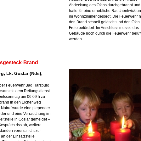
Abdeckung des Ofens durchgebrannt und
hatte für eine erhebliche Rauchentwicklu
im Wohnzimmer gesorgt. Die Feuerwehr h
den Brand schnell gelöscht und den Ofen 
Freie befördert. Im Anschluss musste das
Gebäude noch durch die Feuerwehr belüft
werden.
sgesteck-Brand
g, Lk. Goslar (Nds),
der Feuerwehr Bad Harzburg
sam mit dem Rettungsdienst
entssonntag um 06:09 h zu
rand in den Eichenweg
r Notruf wurde eine piepender
er und eine Verrauchung im
itstelle in Goslar gemeldet –
espräch riss ab, weitere
standen vorerst nicht zur
 an der Einsatzstelle