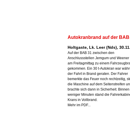
Autokranbrand auf der BAB
Holtgaste, Lk. Leer (Nds), 30.1
Auf der BAB 31 zwischen den
Anschlussstellen Jemgum und Weener i
am Freitagmittag zu einem Fahrzeugbr
gekommen. Ein 30 t-Autokran war wäh
der Fahrt in Brand geraten. Der Fahrer
bemerkte das Feuer noch rechtzeitig, s
die Maschine auf dem Seitenstreifen u
brachte sich dann in Sicherheit. Binnen
weniger Minuten stand die Fahrerkabin
Krans in Vollbrand.
Mehr im PDF...