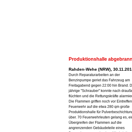
Produktionshalle abgebrann
Rahden-Wehe (NRW), 30.11.201
Durch Reparaturarbeiten an der
Benzinpumpe geriet das Fahrzeug am
Freitagabend gegen 22:00 hin Brand. D
jährige "Schrauber" konnte nach drauß
flüchten und die Rettungskräfte alarmie
Die Flammen griffen noch vor Eintreffen
Feuerwehr auf die etwa 280 qm große
Produktionshalle für Pulverbeschichtu
über. 70 Feuerwehrleuten gelang es, ei
Übergreifen der Flammen auf die
angrenzenden Gebäudeteile eines