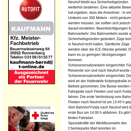
Neuhof bleibt aus Sicherheitsgründen
weiterhin bestehen. Eine aktuelle Bewe
hat ergeben, dass die Anwohner - in e
Umkreis von 300 Metern - nicht geräum
werden müssen, sie sollten sich jedoch
darauf einstellen. Beeinträchtigungen f
Bahnverkehr: Der Bahnverkehr wurde 
Sicherheitsgründen geändert. Züge ko
in Neuhof nicht halten. Sämtliche Züge
werden über die ICE-Strecke geleitet. 
kann es zu geringen Verzögerungen
kommen.
Schienenersatzverkehr eingerichtet: Fü
Reisende von und nach Neuhof wurde 
Schienenersatzverkehr eingerichtet. Di
wird an der Haltestelle Kolpingstraße in
Betrieb genommen. Die Busse werden 
Fahrgäste nach Flieden und nach Fuld
fahren. Die erste Verbindung vom Bahn
Flieden nach Neuhof ist um 13:45 h gep
Vom Bahnhof Fulda nach Neuhof wird 
erste Bus um 14:00 h abfahren. Es gibt
festen Fahrplan.
Spezialkräfte der Werkfeuerwehr des
Chemieparks Marl konnten im