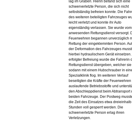
lag im Graben. Hierin befand sich eine
schwerverletzte Person, die sich nicht
selbstständig befreien konnte. Die Fahr
des weiteren beteiligten Fahrzeuges w
leicht verletzt und konnte ihr Auto
eigenständig verlassen. Sie wurde vom
anwesenden Rettungsdienst versorgt. 
Feuerwehren begannen unverzüglich m
Rettung der eingeklemmten Person. Au
der Deformation des Fahrzeuges musst
hierbei hydraulischem Gerät einsetzen
erfolgter Befreiung wurde die Fahrerin
Rettungsdienst übergeben, welcher sie
sodann mit einem Hubschrauber in ein
Spezialklinik flog. Im weiteren Verlauf
beseitigten die Kräfte der Feuerwehren
auslaufende Betriebsstoffe und unterst
den Abschleppdienst beim Abtransport 
beiden Fahrzeuge. Der Postweg musste
die Zeit des Einsatzes etwa dreieinhalb
Stunden voll gesperrt werden. Die
schwerverletzte Person erlag ihren
Verletzungen.