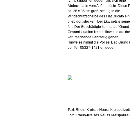
(vmtl. Kipper) entgegen, als sich eine
Abdeckplatte vom Aufbau löste. Diese Pl
ca. 28 x 36 cm groß, schlug in die
Windschutzscheibe des Fiat Ducato ein
blieb dort stecken. Der Lkw setzte seine
fort. Der Geschädigte konnte auf Grund
Gesamtsituation keine Hinweise auf da
verursachende Fahrzeug geben.
Hinweise nimmt die Polizei Bad Grund 
der Tel. 05327-1421 entgegen
Text: Rhein-Kreises Neuss Kreispolize
Foto: Rhein-Kreises Neuss Kreispolize