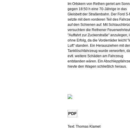
Im Ortskern von Rethen geriet am Son
gegen 18:50 h eine 70-Jährige in das
Gleisbett der Straßenbahn. Der Ford S
setzte mit dem vorderen Teil des Fahrz
auf den Schienen auf. Mit Schlauchbrü
versuchten die Rethener Feuerwehrleu
"Auffahrt zur Zuckerstraße" anzulegen, 
ohne Erfolg, da die Vorderräder leicht "i
Luft" standen. Ein Herausziehen mit d
Tanklöschfahrzeug wurde verworfen, d
evtl. weitere Schäden am Fahrzeug
entstanden wären. Ein Abschleppfahrz
hievte den Wagen schließlich heraus.
Text: Thomas Klamet