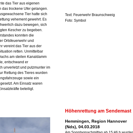
te das Tier aus eigenen
an das trockene Ufer gelangen.
ausgewachsene Tier hatte sich
Text: Feuerwehr Braunschweig
ettung vehement gewehrt. Es
Foto: Symbol
schwerlich dazu bewegen, sich
egten Kescher zu begeben.
rstandes konnten die
der Ortsfeuerwehr und
r vereint das Tier aus der
tuation retten. Unmittelbar
Dachs am steilen Kanaldamm
de, entschwand er
h unverletzt und putzmunter im
ur Rettung des Tieres wurden
tungsfahrzeuge sowie ein
gesetzt. Am Einsatz waren
nsatzkräfte beteiligt.
Höhenrettung am Sendemast
Hemmingen, Region Hannover
(Nds), 04.03.2018
Am Sonntagnachmittag ab 15:46 h wurde