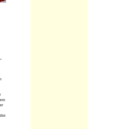
,
m
r
tere
er
 das