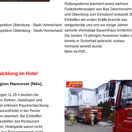
Rettungsdienst alarmiert sowie mehrere
Funkstreifenwagen aus Bad Zwischenahn
und Oldenburg zum Einsatzort entsandt. 
Eintreffen der ersten Kräfte brannte das
reetgedeckte und erst vor einige Jahren
nspektion Oldenburg - Stadt / Ammerland
sanierte ehemalige Bauernhaus lichterloh
nspektion Oldenburg - Stadt / Ammerland
Die beiden 74-jährigen Anwohner hatten s
bereits in Sicherheit gebracht, sodass
niemand verletzt wurde.
Mehr im PDF...
icklung im Hotel
gion Hannover (Nds),
gen 11:35 h wurden die
en Rethen, Gleidingen und
ner unklaren Rauchentwicklung
urant/Hotel in der Peiner
n alarmiert. Bei Eintreffen
gestellten das Restaurant
sen, Hotelgäste waren nicht