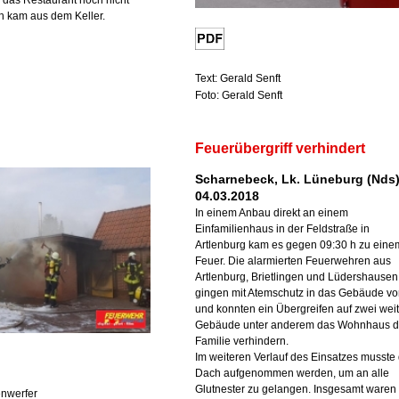
das Restaurant noch nicht
h kam aus dem Keller.
Text: Gerald Senft
Foto: Gerald Senft
Feuerübergriff verhindert
Scharnebeck, Lk. Lüneburg (Nds)
04.03.2018
In einem Anbau direkt an einem
Einfamilienhaus in der Feldstraße in
Artlenburg kam es gegen 09:30 h zu eine
Feuer. Die alarmierten Feuerwehren aus
Artlenburg, Brietlingen und Lüdershausen
gingen mit Atemschutz in das Gebäude vo
und konnten ein Übergreifen auf zwei wei
Gebäude unter anderem das Wohnhaus d
Familie verhindern.
Im weiteren Verlauf des Einsatzes musste
Dach aufgenommen werden, um an alle
Glutnester zu gelangen. Insgesamt waren
enwerfer