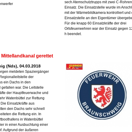
sech Atemschutztrupps mit zwei C-Rohren
tenwerfer
Einsatz. Die Einsatzstelle wurde im Ansch
mit der Wärmebildkamera kontrolliert und 
Einsatzstelle an den Eigentümer übergeb
Für die knapp 60 Einsatzkräfte der drei
Ortsfeuerwehren war der Einsatz gegen 1
h beendet.
Mittellandkanal gerettet
g (Nds), 04.03.2018
rgen meldeten Spaziergänger
 Regionalleitstelle der
s ein Dachs in den
 gefallen war. Die Leitstelle
Kräfte der Hauptfeuerwache und
ehr Watenbüttel zur Rettung
 Die Einsatzkräfte aus
tten den Dachs sehr schnell
leiteten die Rettung ein. In
tboothafens in Watenbüttel
Tier in einer Ausbuchtung einer
. Aufgrund der äußeren