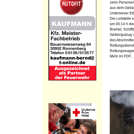
zehn Personen
aus dem Gebäud
Unterweser Elbe
Die Leitstelle
um 00:14 h di
Bramel, Schiffd
Gefahrgutzug 
des Abschnitte
Rettungsdiens
Rettungswagen
Mehr im PDF...