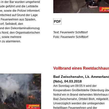
 in der Bar wurden umgehend
e geführt und die Leitstelle
, sowie die Polizei informiert.
 entschied auf Grund der Lage
e Feuerwehren aus Spaden,
orf, Sellstedt, den
und den Dekontaminationszug
Text: Feuerwehr Schiffdorf
s Nord, den Organisatorischen
Foto: Feuerwehr Schiffdorf
t, sowie mehrere
 zu alarmieren.
Vollbrand eines Reetdachhau
Bad Zwischenahn, Lk. Ammerlan
(Nds), 04.03.2018
Am Sonntag um 09:05 h wird der
Kooperativen Großleitstelle Oldenburg üb
Notruf ein in Brand stehendes Wohnhaus 
Bad Zwischenahn, Ortsteil Bloh, mitgeteilt.
Unverzüglich werden die umliegenden
freiwilligen Feuerwehren und der