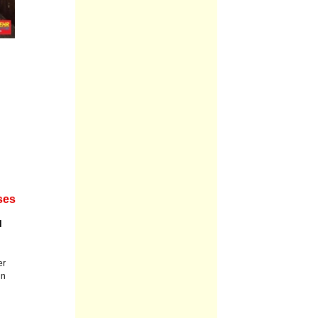
ses
d
er
in