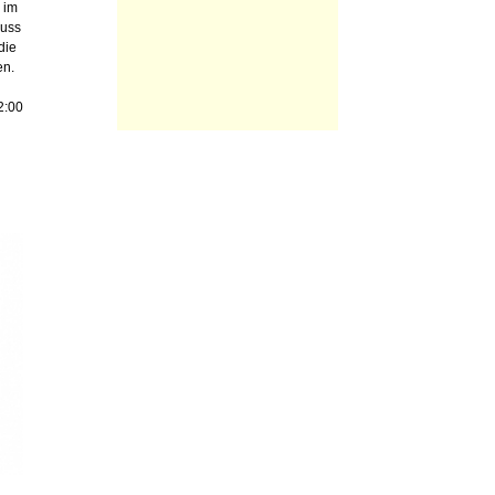
 im
luss
die
en.
2:00