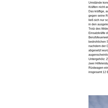
Umstände konn
Kräften nicht 
Das kräftige, 
gegen seine R
ließ sich nur 
in den ausgel
Trotz des Wide
Einsatzkräfte 
Berufsfeuerweh
bedrohlichen Si
nachdem der 
abgesetzt wur
augenscheinlic
Untergehölz. Z
zwei Hilfeleis
Rüstwagen ein
insgesamt 12 Ei