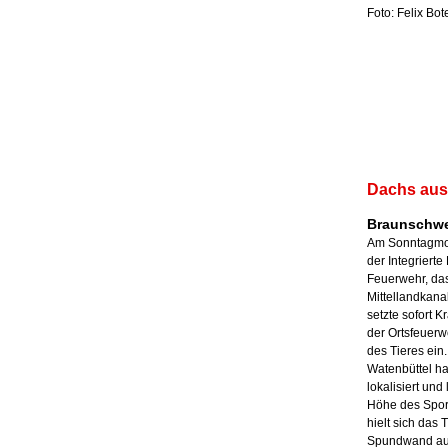
Foto: Felix Bo
Dachs aus 
Braunschwei
Am Sonntagmo
der Integrierte
Feuerwehr, das
Mittellandkanal
setzte sofort 
der Ortsfeuerw
des Tieres ein.
Watenbüttel ha
lokalisiert und 
Höhe des Spor
hielt sich das 
Spundwand auf