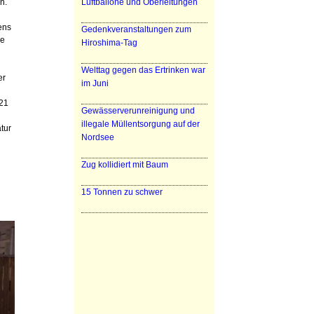
n.
Luftballone und Oberleitungen
ens
Gedenkveranstaltungen zum
ne
Hiroshima-Tag
Welttag gegen das Ertrinken war
er
im Juni
 21
Gewässerverunreinigung und
illegale Müllentsorgung auf der
tur
Nordsee
Zug kollidiert mit Baum
15 Tonnen zu schwer