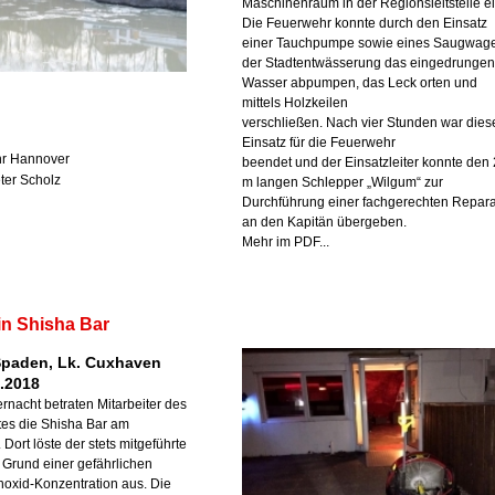
Maschinenraum in der Regionsleitstelle ei
Die Feuerwehr konnte durch den Einsatz
einer Tauchpumpe sowie eines Saugwag
der Stadtentwässerung das eingedrunge
Wasser abpumpen, das Leck orten und
mittels Holzkeilen
verschließen. Nach vier Stunden war dies
Einsatz für die Feuerwehr
hr Hannover
beendet und der Einsatzleiter konnte den
eter Scholz
m langen Schlepper „Wilgum“ zur
Durchführung einer fachgerechten Repara
an den Kapitän übergeben.
Mehr im PDF...
in Shisha Bar
Spaden, Lk. Cuxhaven
3.2018
ernacht betraten Mitarbeiter des
tes die Shisha Bar am
Dort löste der stets mitgeführte
Grund einer gefährlichen
oxid-Konzentration aus. Die