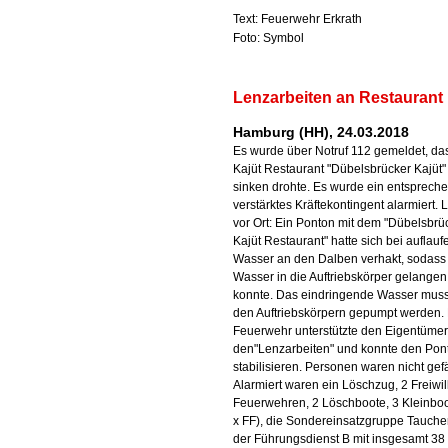
Text: Feuerwehr Erkrath
Foto: Symbol
Lenzarbeiten an Restaurant 
Hamburg (HH), 24.03.2018
Es wurde über Notruf 112 gemeldet, da
Kajüt Restaurant "Dübelsbrücker Kajüt"
sinken drohte. Es wurde ein entsprech
verstärktes Kräftekontingent alarmiert. 
vor Ort: Ein Ponton mit dem "Dübelsbrü
Kajüt Restaurant" hatte sich bei auflau
Wasser an den Dalben verhakt, sodass
Wasser in die Auftriebskörper gelangen
konnte. Das eindringende Wasser muss
den Auftriebskörpern gepumpt werden.
Feuerwehr unterstützte den Eigentümer
den"Lenzarbeiten" und konnte den Pon
stabilisieren. Personen waren nicht gef
Alarmiert waren ein Löschzug, 2 Freiwil
Feuerwehren, 2 Löschboote, 3 Kleinboo
x FF), die Sondereinsatzgruppe Tauche
der Führungsdienst B mit insgesamt 38