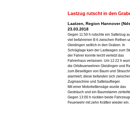
Lastzug rutscht in den Grab
Laatzen, Region Hannover (Nds
23.03.2018
Gegen 11:50 h rutschte ein Sattelzug au
viel befahrenen B 6 zwischen Rethen 
Gleidingen seitlich in den Graben. In
Schräglage kam der Lastwagen zum St
der Fahrer konnte leicht verletzt das
Fahrerhaus verlassen. Um 12:22 h wur
die Ortsfeuerwehren Gleidingen und R
zum Beseitigen von Baum und Strauch
alarmiert, diese befanden sich zwische
Zugmaschine und Sattelauflieger.
Mit einer Motorkettensäge wurde das
Gesträuch und ein Baumstamm zerteilte
Gegen 13:00 h rückten beide Fahrzeug
Feuerwehr mit zehn Kräften wieder ein.