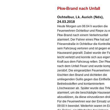
Pkw-Brand nach Unfall
Ochtelbur, Lk. Aurich (Nds),
24.03.2018
Heute Morgen um 06:04 h wurden die
Feuerwehren Ochtelbur und Riepe zu 
Pkw-Brand nach einem Verkehrsunfall
alarmiert. Der Fahrer eines Pkw hat auf
Friesenstraße in Ochtelbur die Kontroll
sein Fahrzeug verloren und ist gegen e
Hauswand geprallt. Dabei wurde der F
leicht verletzt und konnte sich aus eige
Kraft aus dem Fahrzeug retten. Der Pkw
nach dem Unfall Feuer und wurde komp
zerstört. Die eingesetzten Feuerwehren
löschten den Brand und dichteten die
umliegenden Gullis gegen das Einfließ
Betriebsstoffen und kontaminiertem
Löschwasser ab. Später wurde das TH
alarmiert, um die beschädigte Hauswa
abzustützen, da diese einzustürzen dro
Für die Feuerwehren war der Einsatz u
09:00 h beendet. Weiterhin waren im Ei