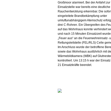
Großmoor alarmiert. Bei der Anfahrt zur
Einsatzstelle war bereits eine deutliche
Rauchentwicklung erkennbar. Die sofor
eingeleitete Brandbekämpfung unter
umluftunabhängigem Atemschutz erfolgt
drei C-Rohren. Ein Übergreifen des Fe
auf das Wohnhaus konnte verhindert w
und nach 15 Minuten Einsatzzeit wurde
„Feuer aus“ an die Feuerwehreinsatz- 
Rettungsleitstelle (FEL/RLS) Celle gem
Im Anschluss wurde der betroffene Bere
sowie das Wohnhaus ausführlich mit de
Wärmebildkamera (WBK) auf Glutneste
kontrolliert. Um 13:15 h war der Einsatz 
21 Einsatzkräfte beendet.