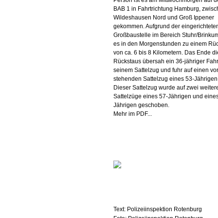
Person ist es am Mittwochmorgen auf d
BAB 1 in Fahrtrichtung Hamburg, zwis
Wildeshausen Nord und Groß Ippener
gekommen. Aufgrund der eingerichtete
Großbaustelle im Bereich Stuhr/Brinku
es in den Morgenstunden zu einem Rü
von ca. 6 bis 8 Kilometern. Das Ende d
Rückstaus übersah ein 36-jähriger Fahr
seinem Sattelzug und fuhr auf einen vo
stehenden Sattelzug eines 53-Jährigen 
Dieser Sattelzug wurde auf zwei weiter
Sattelzüge eines 57-Jährigen und eine
Jährigen geschoben.
Mehr im PDF...
Text: Polizeiinspektion Rotenburg