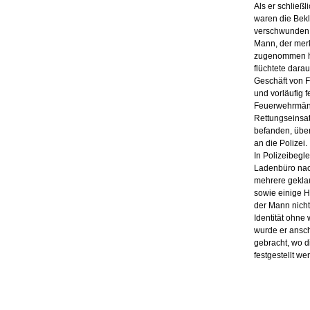
Als er schließl
waren die Bek
verschwunden. 
Mann, der mer
zugenommen ha
flüchtete dara
Geschäft von 
und vorläufig
Feuerwehrmänn
Rettungseinsa
befanden, übe
an die Polizei.
In Polizeibegl
Ladenbüro nac
mehrere gekla
sowie einige H
der Mann nich
Identität ohne 
wurde er ansch
gebracht, wo d
festgestellt w