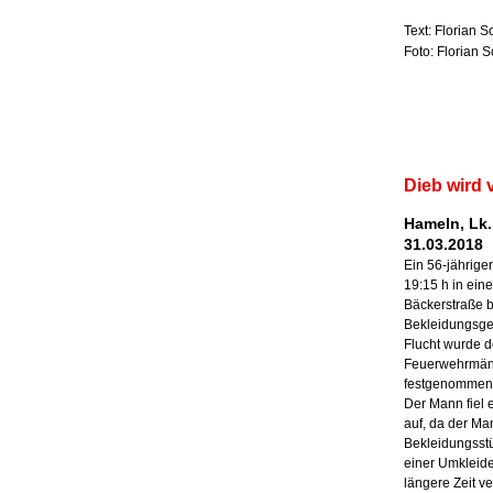
Text: Florian S
Foto: Florian S
Dieb wird 
Hameln, Lk.
31.03.2018
Ein 56-jährig
19:15 h in ein
Bäckerstraße 
Bekleidungsge
Flucht wurde d
Feuerwehrmänn
festgenommen
Der Mann fiel 
auf, da der Ma
Bekleidungsstü
einer Umkleid
längere Zeit ve