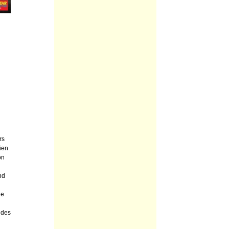
rs
ien
on
nd
ie
 des