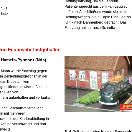
Rettungsöffnung, um die Fahrerin
Patientengerecht aus dem Fahrzeug zu
chulz
befreien. Anschließend wurde sie mit dem
chulz
Rettungswagen in die Capio Elbe-Jeetzel
Klinik nach Dannenberg gebracht. Das
Fahrzeug hat nur noch Schrottwert.
von Feuerwehr festgehalten
 Hameln-Pyrmont (Nds),
er Mann wurde Samstag gegen
em Bekleidungsgeschäft in der
beim Diebstahl von
genständen erwischt. Bei der
er Dieb von
ern aufgehalten und vorläufig
.
einer Geschäftsmitarbeiterin
nn mit mehreren
cken in der Kinderabteilung in
ekabine verschwand und dort
rweilte.
Text: Polizeiinspektion Hameln-Pyrmont/