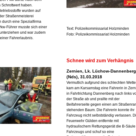
h Schrottwert haben.
etriebsstoffe wurden auf
der Straßenmeisterei
 durch eine Spezialfirma
 Pkw-Führer musste sich einer
Text: Polizeikommissariat Holzminden
unterziehen und war zudem
Foto: Polizeikommissariat Holzminden
 einer Fahrerlaubnis.
Schnee wird zum Verhängnis
Zernien, Lk. Lüchow-Dannenberg
(Nds), 31.03.2018
Vermutlich aufgrund des schlechten Wette
kam am Karsamstag eine Fahrerin in Zern
in Fahrtrichtung Dannenberg nach links v
der Straße ab und prallte mit der
Beifahrerseite gegen einen am Straßenra
stehenden Baum. Die Fahrerin konnte ihr
Fahrzeug nicht selbstständig verlassen. D
Feuerwehr Gülden entfernte mit
hydraulischem Rettungsgerät die B-Säule
Fahrzeugs und schuf so eine