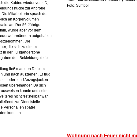
ich die Kabine wieder verließ,
Foto: Symbol
leidungsstücke zur Anprobe
Die Mitarbeiterin sprach den
klich an Körpervolumen
tte, an. Der 56-Jährige
ufhin, wurde aber vor dem
Feuerwehrmännern aufgehalten
 festgenommen. Die
er, die sich zu einem
tz in der Fußgängerzone
rgaben den Bekleidungsdieb
eitung ließ man den Dieb im
h und nach ausziehen. Er trug
ute Leder- und Anzugsjacken
osen übereinander. Da sich
t ausweisen konnte und seine
weiteres nicht feststellbar war,
ließend zur Dienststelle
ie Personalien später
erden konnten.
Wohnung nach Feuer nicht m