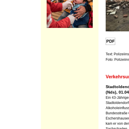
Text: Polizeiin
Foto: Polizeiin
Verkehrsun
Stadtoldend
(Nds), 01.0
Ein 43-Jährig
Stadtoldendor
Alkoholeinflus
Bundesstraße 
Eschershausen
kam er von de
Sachschaden. 