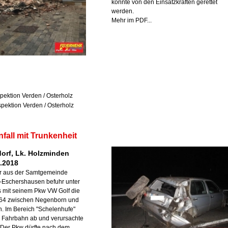
konnte von den Einsatzkräften gerettet
werden.
Mehr im PDF...
spektion Verden / Osterholz
spektion Verden / Osterholz
fall mit Trunkenheit
orf, Lk. Holzminden
4.2018
er aus der Samtgemeinde
f-Eschershausen befuhr unter
s mit seinem Pkw VW Golf die
64 zwischen Negenborn und
. Im Bereich "Schelenhufe"
r Fahrbahn ab und verursachte
Der Pkw dürfte nach dem