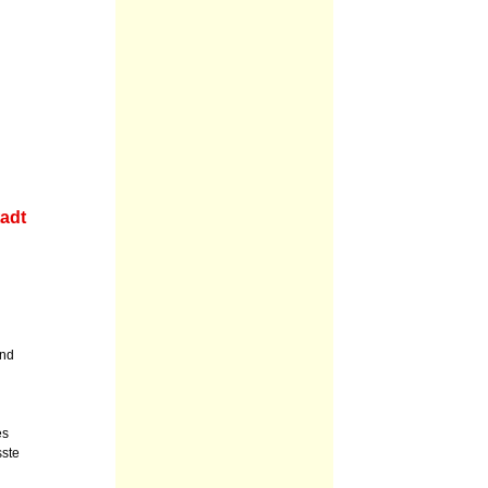
tadt
end
es
ste