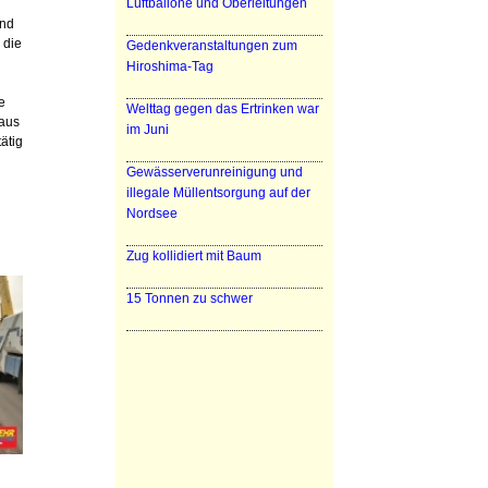
Luftballone und Oberleitungen
and
 die
Gedenkveranstaltungen zum
Hiroshima-Tag
e
Welttag gegen das Ertrinken war
aus
im Juni
ätig
Gewässerverunreinigung und
illegale Müllentsorgung auf der
Nordsee
Zug kollidiert mit Baum
15 Tonnen zu schwer