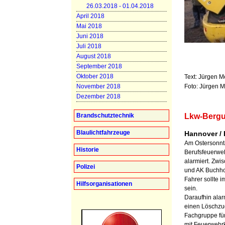
26.03.2018 - 01.04.2018
April 2018
Mai 2018
Juni 2018
Juli 2018
August 2018
September 2018
Oktober 2018
Text: Jürgen M
Foto: Jürgen M
November 2018
Dezember 2018
Brandschutztechnik
Lkw-Bergu
Blaulichtfahrzeuge
Hannover / 
Am Ostersonnt
Historie
Berufsfeuerwe
alarmiert. Zw
Polizei
und AK Buchhol
Fahrer sollte 
Hilfsorganisationen
sein.
Daraufhin alarm
einen Löschzu
Fachgruppe für
mit Feuerwehr