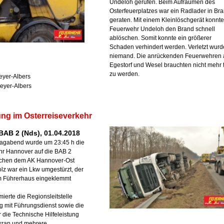
Undeloh gerufen. Beim Aufräumen des
Osterfeuerplatzes war ein Radlader in Br
geraten. Mit einem Kleinlöschgerät konnte
Feuerwehr Undeloh den Brand schnell
ablöschen. Somit konnte ein größerer
Schaden verhindert werden. Verletzt wurd
niemand. Die anrückenden Feuerwehren 
Egestorf und Wesel brauchten nicht mehr t
zu werden.
eyer-Albers
eyer-Albers
ng im Osterreiseverkehr
BAB 2 (Nds), 01.04.2018
agabend wurde um 23:45 h die
hr Hannover auf die BAB 2
ischen dem AK Hannover-Ost
z war ein Lkw umgestürzt, der
im Führerhaus eingeklemmt
ierte die Regionsleitstelle
g mit Führungsdienst sowie die
 die Technische Hilfeleistung
kran und mehrere