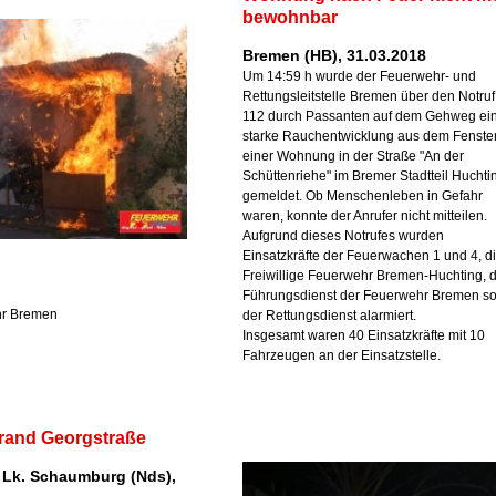
bewohnbar
Bremen (HB), 31.03.2018
Um 14:59 h wurde der Feuerwehr- und
Rettungsleitstelle Bremen über den Notruf
112 durch Passanten auf dem Gehweg ei
starke Rauchentwicklung aus dem Fenste
einer Wohnung in der Straße "An der
Schüttenriehe" im Bremer Stadtteil Huchti
gemeldet. Ob Menschenleben in Gefahr
waren, konnte der Anrufer nicht mitteilen.
Aufgrund dieses Notrufes wurden
Einsatzkräfte der Feuerwachen 1 und 4, d
Freiwillige Feuerwehr Bremen-Huchting, 
Führungsdienst der Feuerwehr Bremen s
hr Bremen
der Rettungsdienst alarmiert.
Insgesamt waren 40 Einsatzkräfte mit 10
Fahrzeugen an der Einsatzstelle.
and Georgstraße
 Lk. Schaumburg (Nds),