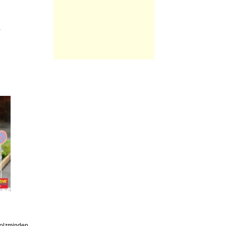
-
Holzminden