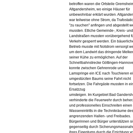
betroffen waren die Ortsteile Gremshei
Altgandersheim, wo einige Häuser für
unbewohnbar erklärt wurden. Altgande
war teilweise ohne Strom, da Trafostat
"zu rauchen" anfingen und abgestellt 
mussten. Etliche Gemeinde-, Kreis- und
Landstraßen mussten vorübergehend f
Verkehr gesperrt werden. Ein bäuerlich
Betrieb musste mit Notstrom versorgt w
um dem Landwirt das dringende Melke
seiner Kühe zu ermöglichen. Auf der
Schnellbahnstrecke Göttingen-Hannov
konnte zwischen Gehrenrode und
Lamspringe ein ICE nach Touchieren e
umgestürzten Baums seine Fahrt nicht
fortsetzen. Die Fahrgäste mussten in e
Ersatzzug
umsteigen. Im Kurgebiet Bad Ganders
verhinderte die Feuerwehr durch beher
und professionelles Einschreiten einen
Wassereintritts in die Technikräume de
angrenzenden Hallen- und Freibades.
Bürgerinnen und Bürger unterstützen s
gegenseitig durch Sicherungsmassna
ihres Eigentums durch die Errichtung v