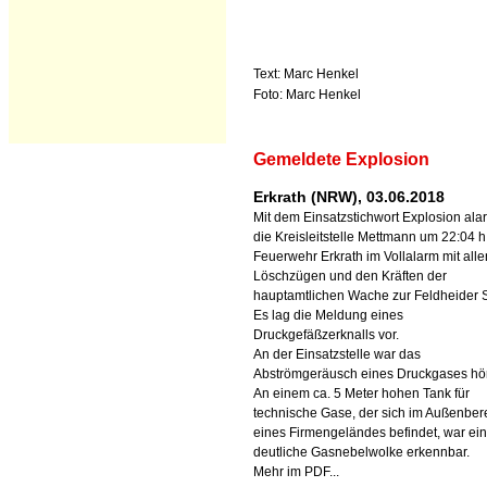
Text: Marc Henkel
Foto: Marc Henkel
Gemeldete Explosion
Erkrath (NRW), 03.06.2018
Mit dem Einsatzstichwort Explosion ala
die Kreisleitstelle Mettmann um 22:04 h
Feuerwehr Erkrath im Vollalarm mit alle
Löschzügen und den Kräften der
hauptamtlichen Wache zur Feldheider S
Es lag die Meldung eines
Druckgefäßzerknalls vor.
An der Einsatzstelle war das
Abströmgeräusch eines Druckgases hör
An einem ca. 5 Meter hohen Tank für
technische Gase, der sich im Außenber
eines Firmengeländes befindet, war ei
deutliche Gasnebelwolke erkennbar.
Mehr im PDF...