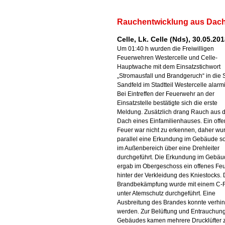
Rauchentwicklung aus Dach
Celle, Lk. Celle (Nds), 30.05.20
Um 01:40 h wurden die Freiwilligen
Feuerwehren Westercelle und Celle-
Hauptwache mit dem Einsatzstichwort
„Stromausfall und Brandgeruch“ in die 
Sandfeld im Stadtteil Westercelle alarmi
Bei Eintreffen der Feuerwehr an der
Einsatzstelle bestätigte sich die erste
Meldung. Zusätzlich drang Rauch aus
Dach eines Einfamilienhauses. Ein off
Feuer war nicht zu erkennen, daher wu
parallel eine Erkundung im Gebäude s
im Außenbereich über eine Drehleiter
durchgeführt. Die Erkundung im Gebä
ergab im Obergeschoss ein offenes Fe
hinter der Verkleidung des Kniestocks. 
Brandbekämpfung wurde mit einem C-
unter Atemschutz durchgeführt. Eine
Ausbreitung des Brandes konnte verhin
werden. Zur Belüftung und Entrauchun
Gebäudes kamen mehrere Drucklüfter