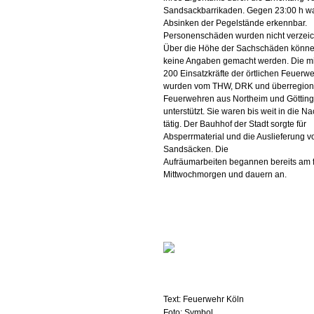
Sandsackbarrikaden. Gegen 23:00 h wa
Absinken der Pegelstände erkennbar.
Personenschäden wurden nicht verzeic
Über die Höhe der Sachschäden könn
keine Angaben gemacht werden. Die mi
200 Einsatzkräfte der örtlichen Feuerw
wurden vom THW, DRK und überregion
Feuerwehren aus Northeim und Göttin
unterstützt. Sie waren bis weit in die Na
tätig. Der Bauhhof der Stadt sorgte für
Absperrmaterial und die Auslieferung v
Sandsäcken. Die
Aufräumarbeiten begannen bereits am 
Mittwochmorgen und dauern an.
Text: Feuerwehr Köln
Foto: Symbol