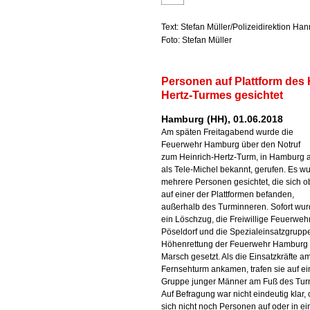
Text: Stefan Müller/Polizeidirektion Ha
Foto: Stefan Müller
Personen auf Plattform des 
Hertz-Turmes gesichtet
Hamburg (HH), 01.06.2018
Am späten Freitagabend wurde die
Feuerwehr Hamburg über den Notruf
zum Heinrich-Hertz-Turm, in Hamburg 
als Tele-Michel bekannt, gerufen. Es w
mehrere Personen gesichtet, die sich 
auf einer der Plattformen befanden,
außerhalb des Turminneren. Sofort wu
ein Löschzug, die Freiwillige Feuerweh
Pöseldorf und die Spezialeinsatzgrupp
Höhenrettung der Feuerwehr Hamburg 
Marsch gesetzt. Als die Einsatzkräfte a
Fernsehturm ankamen, trafen sie auf ei
Gruppe junger Männer am Fuß des Tur
Auf Befragung war nicht eindeutig klar,
sich nicht noch Personen auf oder in ei