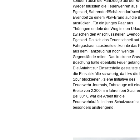
sondern auch die Fahrzeuge auf der BA
Wieder mussten die Feuerwehren aus
Egestorf, Sahrendorf/Schätzendorf sow
Evendorf zu einem Pkw-Brand auf die 
ausrücken. Für ein junges Paar aus
Thüringen endete der Weg in den Urla
zwischen den Anschlussstellen Evendo
Egestorf. Da sich das Feuer schnell auf
Fahrgastraum ausbreitete, konnte das 
aus dem Fahrzeug nur noch wenige
Gegenstände retten. Das trockene Gras
Böschung hatte ebenfalls Feuer gefang
Die Anfahrt zur Einsatzstelle gestaltete s
die Einsatzkräfte schwierig, da Lkw die 
Spur blockierten. (siehe Initiative des
Feuerwehr Journals, Fahrzeuge mit ein
Breite von 2.300 mm fahren bei Stau re
Bei 30° C war die Arbeit für die
Feuerwehrkräfte in ihrer Schutzausrüst
besonders anstrengend.