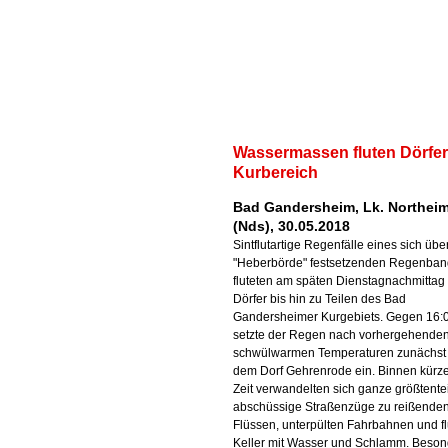
Wassermassen fluten Dörfe
Kurbereich
Bad Gandersheim, Lk. Northei
(Nds), 30.05.2018
Sintflutartige Regenfälle eines sich übe
"Heberbörde" festsetzenden Regenba
fluteten am späten Dienstagnachmittag
Dörfer bis hin zu Teilen des Bad
Gandersheimer Kurgebiets. Gegen 16:
setzte der Regen nach vorhergehende
schwülwarmen Temperaturen zunächst
dem Dorf Gehrenrode ein. Binnen kürze
Zeit verwandelten sich ganze größtentei
abschüssige Straßenzüge zu reißende
Flüssen, unterpülten Fahrbahnen und fl
Keller mit Wasser und Schlamm. Beson