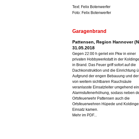
Text: Felix Botenwerfer
Foto: Felix Botenwerfer
Garagenbrand
Pattensen, Region Hannover (N
31.05.2018
Gegen 22:00 h geriet ein Pkw in einer
privaten Hobbywerkstatt in der Koldinge
in Brand. Das Feuer griff sofort auf die
Dachkonstruktion und die Einrichtung ü
Aufgrund der engen Bebauung und der
von weitem sichtbaren Rauchsäule
veranlasste Einsatzleiter umgehend ei
Alarmstufenerhöhung, sodass neben d
Ortsfeuerwehr Pattensen auch die
Ortsfeuerwehren Hüpede und Kolding
Einsatz kamen.
Mehr im PDF...