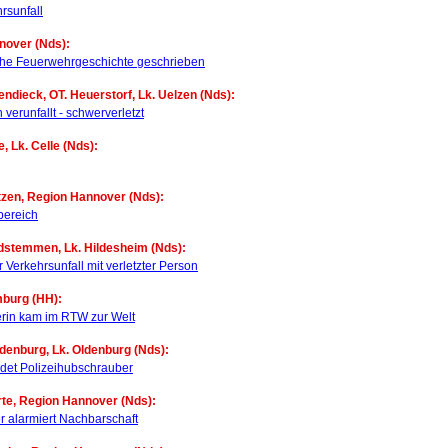
rsunfall
nover (Nds):
che Feuerwehrgeschichte geschrieben
endieck, OT. Heuerstorf, Lk. Uelzen (Nds):
 verunfallt - schwerverletzt
e, Lk. Celle (Nds):
tzen, Region Hannover (Nds):
bereich
dstemmen, Lk. Hildesheim (Nds):
Verkehrsunfall mit verletzter Person
mburg (HH):
rin kam im RTW zur Welt
denburg, Lk. Oldenburg (Nds):
ndet Polizeihubschrauber
rte, Region Hannover (Nds):
alarmiert Nachbarschaft