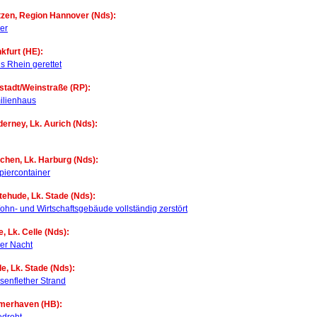
tzen, Region Hannover (Nds):
er
kfurt (HE):
s Rhein gerettet
stadt/Weinstraße (RP):
ilienhaus
derney, Lk. Aurich (Nds):
chen, Lk. Harburg (Nds):
piercontainer
tehude, Lk. Stade (Nds):
hn- und Wirtschaftsgebäude vollständig zerstört
e, Lk. Celle (Nds):
der Nacht
e, Lk. Stade (Nds):
senflether Strand
emerhaven (HB):