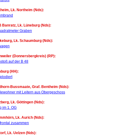
edroht
theim, Lk. Northeim (Nds):
umbrand
ß Banratz, Lk. Lüneburg (Nds):
uadratmeter Graben
ckeburg, Lk. Schaumburg (Nds):
wagen
nweiler (Donnersbergkreis) (RP):
toß auf der B 48
mburg (HH):
plodiert
rdhorn-Bussmaate, Graf. Bentheim (Nds):
Bewohner mit Leitern aus Obergeschoss
zberg, Lk. Göttingen (Nds):
g im 1. OG
mmhörn, Lk. Aurich (Nds):
frontal zusammen
orf, Lk. Uelzen (Nds):