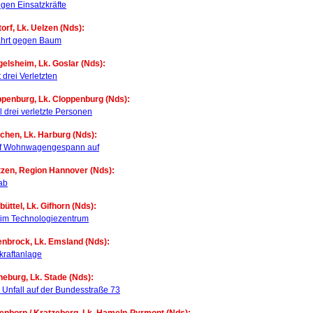
gen Einsatzkräfte
orf, Lk. Uelzen (Nds):
hrt gegen Baum
gelsheim, Lk. Goslar (Nds):
 drei Verletzten
ppenburg, Lk. Cloppenburg (Nds):
l drei verletzte Personen
chen, Lk. Harburg (Nds):
auf Wohnwagengespann auf
tzen, Region Hannover (Nds):
 ab
büttel, Lk. Gifhorn (Nds):
 im Technologiezentrum
enbrock, Lk. Emsland (Nds):
kraftanlage
neburg, Lk. Stade (Nds):
i Unfall auf der Bundesstraße 73