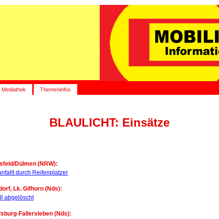
Mediathek
Themeninfos
BLAULICHT: Einsätze
esfeld/Dülmen (NRW):
nfallt durch Reifenplatzer
dorf, Lk. Gifhorn (Nds):
l abgelöscht
fsburg-Fallersleben (Nds):