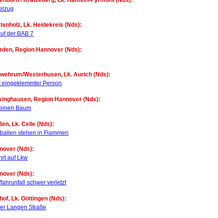
enborn / Kratzeberg, Lk. Hameln-Pyrmont (Nds):
elzug
tenholz, Lk. Heidekreis (Nds):
auf der BAB 7
rden, Region Hannover (Nds):
kwehrum/Westerhusen, Lk. Aurich (Nds):
it eingeklemmter Person
rsinghausen, Region Hannover (Nds):
 einen Baum
en, Lk. Celle (Nds):
hballen stehen in Flammen
nover (Nds):
rt auf Lkw
nover (Nds):
fahrunfall schwer verletzt
hof, Lk. Göttingen (Nds):
er Langen Straße