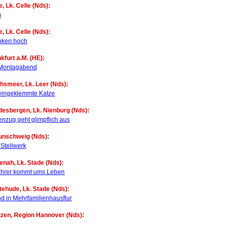
e, Lk. Celle (Nds):
m
e, Lk. Celle (Nds):
anken hoch
kfurt a.M. (HE):
 Montagabend
chsmeer, Lk. Leer (Nds):
 eingeklemmte Katze
desbergen, Lk. Nienburg (Nds):
enzug geht glimpflich aus
unschweig (Nds):
Stellwerk
enah, Lk. Stade (Nds):
fahrer kommt ums Leben
tehude, Lk. Stade (Nds):
 in Mehrfamilienhausflur
tzen, Region Hannover (Nds):