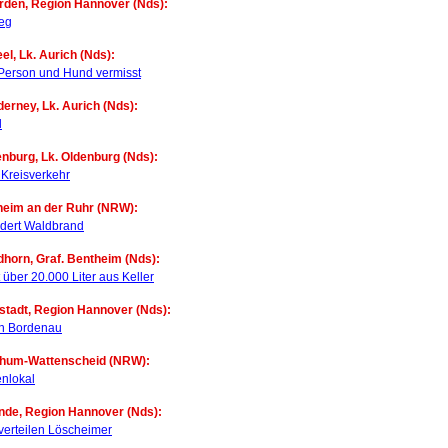
rden, Region Hannover (Nds):
weg
el, Lk. Aurich (Nds):
Person und Hund vermisst
derney, Lk. Aurich (Nds):
d
enburg, Lk. Oldenburg (Nds):
 Kreisverkehr
heim an der Ruhr (NRW):
dert Waldbrand
dhorn, Graf. Bentheim (Nds):
über 20.000 Liter aus Keller
stadt, Region Hannover (Nds):
n Bordenau
chum-Wattenscheid (NRW):
nlokal
nde, Region Hannover (Nds):
verteilen Löscheimer