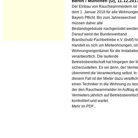
Berlin / München (D), 11.12.201
Der Einbau von Rauchwarnmeldern ist
dem 1. Januar 2018 für alle Wohnungen
Bayern Pflicht. Bis zum Jahreswechsel
müssen daher alle
Bestandsgebäude nachgerüstet werden
Darauf weist der Bundesverband
Brandschutz-Fachbetriebe e.V. (bvbf) hi
Handelt es sich um Mietwohnungen, ist
Wohnungseigentümer für die Installatio
verantwortlich. Die laufende
Betriebsbereitschaft hat hingegen der M
sicherzustellen. Es sei denn, der Vermie
übernimmt die Verantwortung selbst. In
diesem Fall ist der Mieter dazu verpflich
einen Techniker in die Wohnung zu las
der den Rauchwarnmelder im Auftrag d
Vermieters jährlich auf Betriebsbereitsc
kontrolliert und wartet.
Mehr im PDF...