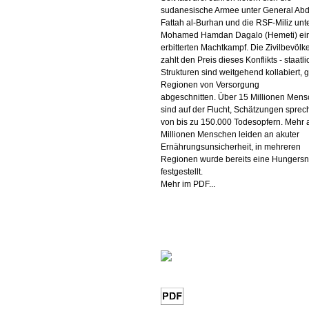
sudanesische Armee unter General Abd
Fattah al-Burhan und die RSF-Miliz unt
Mohamed Hamdan Dagalo (Hemeti) ei
erbitterten Machtkampf. Die Zivilbevölk
zahlt den Preis dieses Konflikts - staatl
Strukturen sind weitgehend kollabiert, 
Regionen von Versorgung
abgeschnitten. Über 15 Millionen Men
sind auf der Flucht, Schätzungen spre
von bis zu 150.000 Todesopfern. Mehr 
Millionen Menschen leiden an akuter
Ernährungsunsicherheit, in mehreren
Regionen wurde bereits eine Hungersn
festgestellt.
Mehr im PDF...