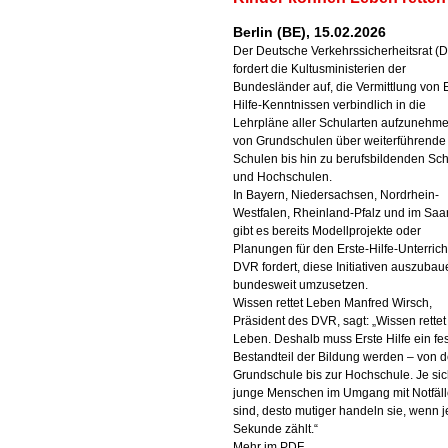
Berlin (BE), 15.02.2026
Der Deutsche Verkehrssicherheitsrat (
fordert die Kultusministerien der
Bundesländer auf, die Vermittlung von E
Hilfe-Kenntnissen verbindlich in die
Lehrpläne aller Schularten aufzunehm
von Grundschulen über weiterführende
Schulen bis hin zu berufsbildenden Sc
und Hochschulen.
In Bayern, Niedersachsen, Nordrhein-
Westfalen, Rheinland-Pfalz und im Saa
gibt es bereits Modellprojekte oder
Planungen für den Erste-Hilfe-Unterrich
DVR fordert, diese Initiativen auszuba
bundesweit umzusetzen.
Wissen rettet Leben Manfred Wirsch,
Präsident des DVR, sagt: „Wissen rettet
Leben. Deshalb muss Erste Hilfe ein fes
Bestandteil der Bildung werden – von d
Grundschule bis zur Hochschule. Je sic
junge Menschen im Umgang mit Notfäl
sind, desto mutiger handeln sie, wenn 
Sekunde zählt.“
Mehr im PDF...