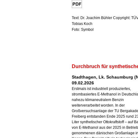
Text: Dr. Joachim Bühler Copyright: TÜ
Tobias Koch
Foto: Symbol
Durchbruch für synthetisch
Stadthagen, Lk. Schaumburg (N
09.02.2026
Erstmals ist industriell produziertes,
strombasiertes E-Methanol in Deutschl
nahezu klimaneutralem Benzin
weiterverarbeitet worden. In der
Großversuchsanlage der TU Bergakad
Freiberg entstanden Ende 2025 rund 2
Liter synthetischer Ottokraftstoff – auf B
von E-Methanol aus der 2025 in Betrie
genommenen dänischen Großanlage i