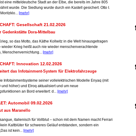
t eine mitteldeutsche Stadt an der Elbe, die bereits im Jahre 805
ähnt wurde. Die Siedlung wurde durch ein Kastell gesichert. Otto I.
Moritzklo...
[mehr]
HAFT: Gesellschaft 21.02.2026
 Gedenkstätte Dora-Mittelbau
rieg, so das Motto, das Käthe Kollwitz in die Welt hinausgetragen
ie wieder Krieg heißt auch nie wieder menschenverachtende
, Menschenvernichtung...
[mehr]
HAFT: Innovation 12.02.2026
itert das Infotainment-System für Elektrofahrzeuge
ie Infotainmentsysteme seiner vollelektrischen Modelle Enyaq (mit
0 und höher) und Elroq aktualisiert und um neue
sfunktionen an Bord erweitert: d...
[mehr]
ET: Automobil 09.02.2026
ut aus Maranello
sangue, italienisch für Vollblut – schon mit dem Namen macht Ferrari
st kein Kaltblüter für schweres Geläuf entstanden, sondern ein
Das ist kein...
[mehr]