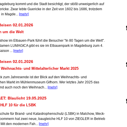
gdeburg kommt und die Stadt besichtigt, der stößt unweigerlich auf
ricke. Zwar lebte Guericke in der Zeit von 1602 bis 1686, trotzdem
ll in Magde...
[mehr]
eisen 02.01.2026
n um die Welt
rshow im Elbauen-Park führt die Besucher "In 80 Tagen um die Welt".
Namen LUMAGICA gibt es sie im Elbauenpark in Magdeburg zum 4.
Saison ...
[mehr]
eisen 02.01.2026
 Weihnachts- und Mittelalterlicher Markt 2025
ck zum Jahresende ist der Blick auf den Weihnachts- und
lichen Markt im Mühlenmuseum Gifhorn. Wer letztes Jahr 2025 das
 und auch noch den Weihnach...
[mehr]
T: Blaulicht 19.05.2025
 HLF 10 für die LSBK
chule für Brand- und Katastrophenschutz (LSBK) in Malchow, Meck-
pommern hat zwei neue, baugleiche HLF 10 von ZIEGLER in Betrieb
Mit den modernen Fah...
[mehr]