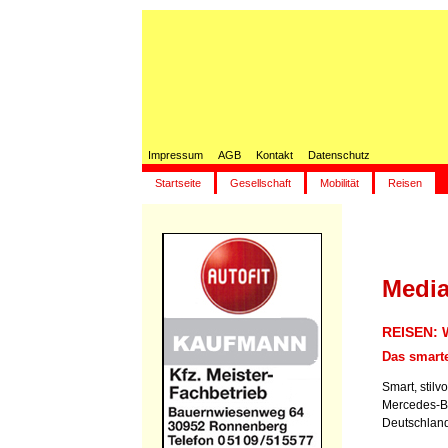
Impressum
AGB
Kontakt
Datenschutz
Startseite
Gesellschaft
Mobilität
Reisen
Media
REISEN: 
Das smarte
Smart, stilv
Mercedes-Be
Deutschland