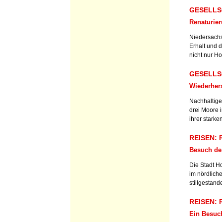
GESELLSC
Renaturie
Niedersachs
Erhalt und 
nicht nur Ho
GESELLSC
Wiederher
Nachhaltige 
drei Moore 
ihrer starke
REISEN: R
Besuch der
Die Stadt Ho
im nördliche
stillgestande
REISEN: R
Ein Besuc