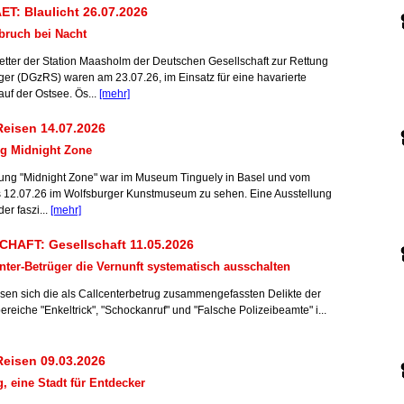
T: Blaulicht 26.07.2026
bruch bei Nacht
etter der Station Maasholm der Deutschen Gesellschaft zur Rettung
iger (DGzRS) waren am 23.07.26, im Einsatz für eine havarierte
uf der Ostsee. Ös...
[mehr]
eisen 14.07.2026
ng Midnight Zone
lung "Midnight Zone" war im Museum Tinguely in Basel und vom
s 12.07.26 im Wolfsburger Kunstmuseum zu sehen. Eine Ausstellung
der faszi...
[mehr]
HAFT: Gesellschaft 11.05.2026
nter-Betrüger die Vernunft systematisch ausschalten
ssen sich die als Callcenterbetrug zusammengefassten Delikte der
eiche "Enkeltrick", "Schockanruf" und "Falsche Polizeibeamte" i...
eisen 09.03.2026
 eine Stadt für Entdecker