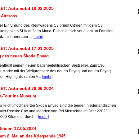
ET: Automobil 19.02.2025
 Aircross
er Einführung des Kleinwagens C3 bringt Citroën mit dem C3
 kompaktes SUV auf den Markt. Es richtet sich vor allem an Familien,
atz im Innenraum ...
[mehr]
ET: Automobil 17.01.2025
g des neuen Škoda Enyaq
nthüllt seinen neuen batterieelektrischen Bestseller. Zum 130.
r Marke mit der Weltpremiere des neuen Enyaq und neuen Enyaq
en Highlights zählen A...
[mehr]
ET: Automobil 29.06.2024
ka-Tour ins Museum
ur leicht modifizierten Skoda Enyaq sind die beiden niederländischen
ler Renske Cox und Maarten van Pel Menschen im Jahr 22023
.000 Kilometer durch...
[mehr]
eisen 12.05.2024
am 8. Mai an das Kriegsende 1945