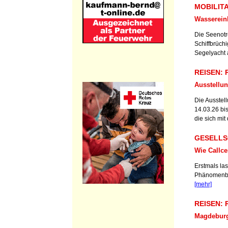
MOBILITAE
Wasserein
Die Seenotr
Schiffbrüch
Segelyacht a
REISEN: R
Ausstellu
Die Ausstel
14.03.26 bi
die sich mit 
GESELLSC
Wie Callce
Erstmals la
Phänomenber
[mehr]
REISEN: R
Magdeburg,