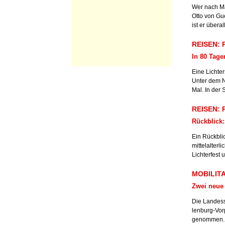
Wer nach Ma
Otto von Gue
ist er übera
REISEN: R
In 80 Tage
Eine Lichte
Unter dem 
Mal. In der 
REISEN: R
Rückblick:
Ein Rückbli
mittelalter
Lichterfest
MOBILITAE
Zwei neue
Die Landess
lenburg-Vor
genommen. 