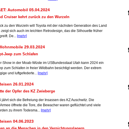
ET: Automobil 05.04.2024
d Cruiser kehrt zurück zu den Wurzeln
ück zu den Wurzeln will Toyota mit der nächsten Generation des Land
 zeigt sich auch im leichten Retrodesign, das die Silhouette früher
reift. De...
[mehr]
Wohnmobile 29.03.2024
pt-Jeep zum Schlafen
er-Show in der Moab-Wüste im USBundesstaat Utah kann 2024 ein
p zum Schlafen in freier Wildbahn besichtigt werden. Der extrem
ige und luftgefederte...
[mehr]
eisen 26.01.2024
te der Opfer des KZ Zwieberge
 jährt sich die Befreiung der Insassen des KZ Auschwitz. Die
 Armee öffnete die Tore, die Bewacher waren geflüchtet und viele
rden zu ihrem Todesma...
[mehr]
eisen 04.06.2023
en an die Menschen in den Vernichtungslagern