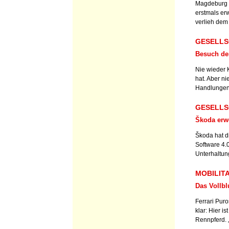
Magdeburg is
erstmals erw
verlieh dem 
GESELLSC
Besuch der
Nie wieder K
hat. Aber n
Handlungen
GESELLSC
Škoda erwe
Škoda hat d
Software 4.
Unterhaltung
MOBILITA
Das Vollbl
Ferrari Puro
klar: Hier i
Rennpferd. „