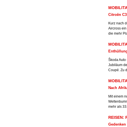
MOBILITA
Citroën C3
Kurz nach d
Aircross ein
die mehr Pl
MOBILITA
Enthüllun
Škoda Auto e
Jubiläum de
Coupé. Zu d
MOBILITA
Nach Afri
Mit einem n
Weltenbumm
mehr als 33
REISEN: R
Gedenken 