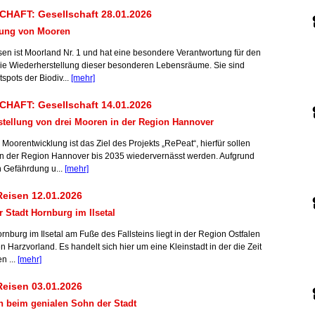
HAFT: Gesellschaft 28.01.2026
rung von Mooren
en ist Moorland Nr. 1 und hat eine besondere Verantwortung für den
die Wiederherstellung dieser besonderen Lebensräume. Sie sind
tspots der Biodiv...
[mehr]
HAFT: Gesellschaft 14.01.2026
stellung von drei Mooren in der Region Hannover
Moorentwicklung ist das Ziel des Projekts „RePeat“, hierfür sollen
in der Region Hannover bis 2035 wiedervernässt werden. Aufgrund
n Gefährdung u...
[mehr]
eisen 12.01.2026
 Stadt Hornburg im Ilsetal
rnburg im Ilsetal am Fuße des Fallsteins liegt in der Region Ostfalen
n Harzvorland. Es handelt sich hier um eine Kleinstadt in der die Zeit
n ...
[mehr]
eisen 03.01.2026
h beim genialen Sohn der Stadt