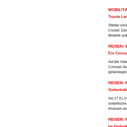
MOBILITA
Toyota Lan
Stärker zur
Cruiser. Das
Modelle aufg
REISEN: 
Ein Conce
Auf der Ost
Concept-Jee
geländegäng
REISEN: R
Gedenkstät
Am 27.01.24
sowjetische
Insassen wu
REISEN: R
Im Gedenk