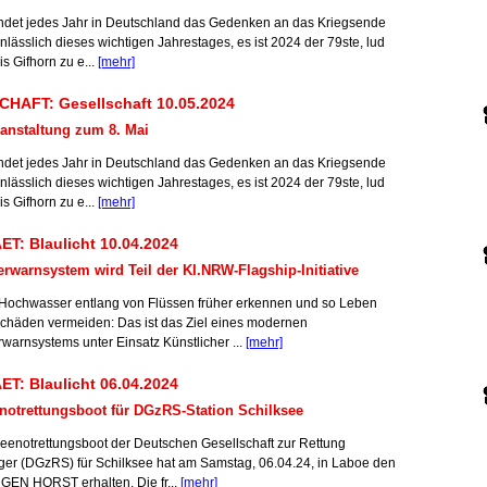
indet jedes Jahr in Deutschland das Gedenken an das Kriegsende
Anlässlich dieses wichtigen Jahrestages, es ist 2024 der 79ste, lud
s Gifhorn zu e...
[mehr]
HAFT: Gesellschaft 10.05.2024
anstaltung zum 8. Mai
indet jedes Jahr in Deutschland das Gedenken an das Kriegsende
Anlässlich dieses wichtigen Jahrestages, es ist 2024 der 79ste, lud
s Gifhorn zu e...
[mehr]
T: Blaulicht 10.04.2024
warnsystem wird Teil der KI.NRW-Flagship-Initiative
ochwasser entlang von Flüssen früher erkennen und so Leben
Schäden vermeiden: Das ist das Ziel eines modernen
arnsystems unter Einsatz Künstlicher ...
[mehr]
T: Blaulicht 06.04.2024
notrettungsboot für DGzRS-Station Schilksee
eenotrettungsboot der Deutschen Gesellschaft zur Rettung
iger (DGzRS) für Schilksee hat am Samstag, 06.04.24, in Laboe den
EN HORST erhalten. Die fr...
[mehr]