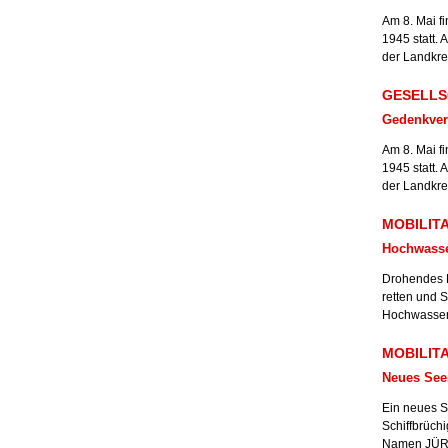
Am 8. Mai f
1945 statt. 
der Landkrei
GESELLSC
Gedenkver
Am 8. Mai f
1945 statt. 
der Landkrei
MOBILITAE
Hochwasser
Drohendes H
retten und 
Hochwasserw
MOBILITAE
Neues See
Ein neues S
Schiffbrüch
Namen JÜRG