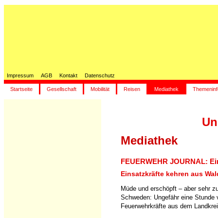
Impressum
AGB
Kontakt
Datenschutz
Startseite
Gesellschaft
Mobilität
Reisen
Mediathek
Themeninf
Un
Mediathek
FEUERWEHR JOURNAL: Eins
Einsatzkräfte kehren aus Wa
Müde und erschöpft – aber sehr zuf
Schweden: Ungefähr eine Stunde vo
Feuerwehrkräfte aus dem Landkrei