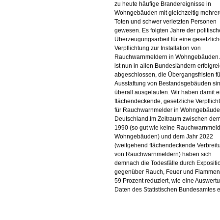
zu heute häufige Brandereignisse in
Wohngebäuden mit gleichzeitig mehre
Toten und schwer verletzten Personen
gewesen. Es folgten Jahre der politisc
Überzeugungsarbeit für eine gesetzlic
Verpflichtung zur Installation von
Rauchwarnmeldern in Wohngebäuden.
ist nun in allen Bundesländern erfolgre
abgeschlossen, die Übergangsfristen fü
Ausstattung von Bestandsgebäuden si
überall ausgelaufen. Wir haben damit e
flächendeckende, gesetzliche Verpflich
für Rauchwarnmelder in Wohngebäude
Deutschland.Im Zeitraum zwischen dem
1990 (so gut wie keine Rauchwarnmeld
Wohngebäuden) und dem Jahr 2022
(weitgehend flächendeckende Verbreit
von Rauchwarnmeldern) haben sich
demnach die Todesfälle durch Expositi
gegenüber Rauch, Feuer und Flamme
59 Prozent reduziert, wie eine Auswert
Daten des Statistischen Bundesamtes er