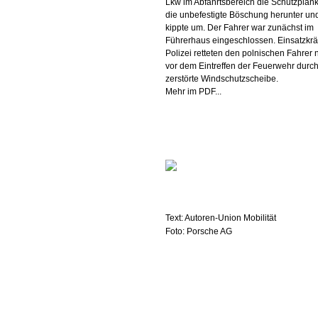
Lkw im Abfahrtsbereich die Schutzplank
die unbefestigte Böschung herunter un
kippte um. Der Fahrer war zunächst im
Führerhaus eingeschlossen. Einsatzkrä
Polizei retteten den polnischen Fahrer 
vor dem Eintreffen der Feuerwehr durch
zerstörte Windschutzscheibe.
Mehr im PDF...
Text: Autoren-Union Mobilität
Foto: Porsche AG