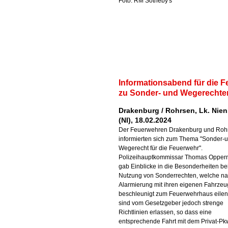
Foto: RM Sotheby's
Informationsabend für die 
zu Sonder- und Wegerechte
Drakenburg / Rohrsen, Lk. Nie
(NI), 18.02.2024
Der Feuerwehren Drakenburg und Roh
informierten sich zum Thema "Sonder-
Wegerecht für die Feuerwehr".
Polizeihauptkommissar Thomas Oppe
gab Einblicke in die Besonderheiten be
Nutzung von Sonderrechten, welche na
Alarmierung mit ihren eigenen Fahrze
beschleunigt zum Feuerwehrhaus eilen.
sind vom Gesetzgeber jedoch strenge
Richtlinien erlassen, so dass eine
entsprechende Fahrt mit dem Privat-Pk