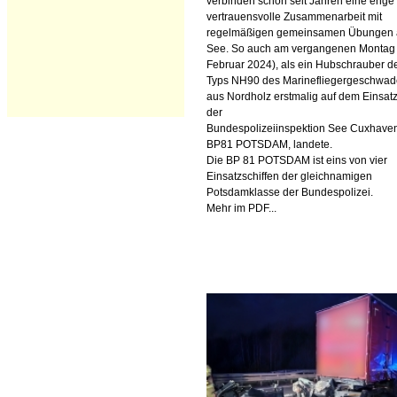
verbinden schon seit Jahren eine enge
vertrauensvolle Zusammenarbeit mit
regelmäßigen gemeinsamen Übungen 
See. So auch am vergangenen Montag 
Februar 2024), als ein Hubschrauber d
Typs NH90 des Marinefliegergeschwad
aus Nordholz erstmalig auf dem Einsatz
der
Bundespolizeiinspektion See Cuxhaven
BP81 POTSDAM, landete.
Die BP 81 POTSDAM ist eins von vier
Einsatzschiffen der gleichnamigen
Potsdamklasse der Bundespolizei.
Mehr im PDF...