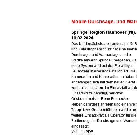
Mobile Durchsage- und War
Springe, Region Hannover (Ni),
10.02.2024
Das Niedersächsische Landesamt für B
und Katastrophenschutz hat eine mobil
Durchsage- und Warnanlage an die
Stadtfeuerwehr Springe übergeben. Da
neue System wird bei der Freiwilligen
Feuerwehr in Alvesrode stationiert. Die
Kameraden und Kameradinnen haben b
angefangen sich mit dem neuen Gerät
vertraut zu machen. Im Einsatzfall werd
Einsatzkräfte benötigt, berichtet
Ortsbrandmeister René Bennecke.
Neben dem/der Fahrer/in und einem/ei
Trupp- bzw. Gruppenführer/in wird eine
weitere Einsatzkraft als Operator für die
Bedienung der Durchsage und Warnan
eingesetzt.
Mehr im PDF...