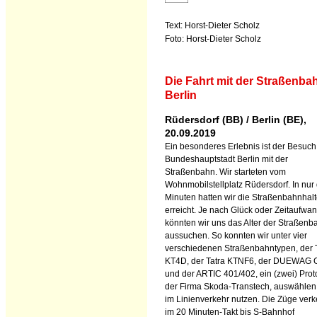
Text: Horst-Dieter Scholz
Foto: Horst-Dieter Scholz
Die Fahrt mit der Straßenba
Berlin
Rüdersdorf (BB) / Berlin (BE),
20.09.2019
Ein besonderes Erlebnis ist der Besuch
Bundeshauptstadt Berlin mit der
Straßenbahn. Wir starteten vom
Wohnmobilstellplatz Rüdersdorf. In nur 
Minuten hatten wir die Straßenbahnhalt
erreicht. Je nach Glück oder Zeitaufwa
könnten wir uns das Alter der Straßenb
aussuchen. So konnten wir unter vier
verschiedenen Straßenbahntypen, der 
KT4D, der Tatra KTNF6, der DUEWAG 
und der ARTIC 401/402, ein (zwei) Pro
der Firma Skoda-Transtech, auswählen
im Linienverkehr nutzen. Die Züge ver
im 20 Minuten-Takt bis S-Bahnhof