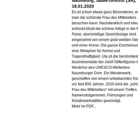
Naumburg, Saale-Unstrut (SA),
18.01.2020
Es ist schon etwas ganz Besonderes, 
man die schönste Frau des Mittelalters
besuchen kann. Nachdenklich und etw
entrückt blickt die schöne Adlige in die 
Feine, ebenmäßige Gesichtszüge sind
eingerahmt von einem gold-weißen Ge
und einer Krone. Die ganze Erscheinung
eine Metapher für Anmut und
Tugendhaftigkeit. Uta ist die berühmtes
faszinierendste der zwölf Stifterfiguren 
Westchor des UNESCO-Welterbes
Naumburger Dom. Ein Meisterwerk,
geschaffen von einem unbekannten Kün
vor fast 800 Jahren. 2020 wird die „sch
Frau des Mittelalters“ mit einem Treffen
Namensträgerinnen, Führungen und
Kreativwerkstätten gewürdigt.
Mehr im PDF...