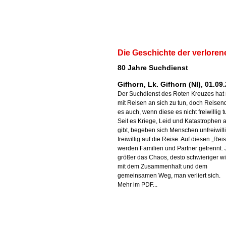
Die Geschichte der verloren
80 Jahre Suchdienst
Gifhorn, Lk. Gifhorn (NI), 01.09
Der Suchdienst des Roten Kreuzes hat 
mit Reisen an sich zu tun, doch Reisend
es auch, wenn diese es nicht freiwillig t
Seit es Kriege, Leid und Katastrophen al
gibt, begeben sich Menschen unfreiwill
freiwillig auf die Reise. Auf diesen „Rei
werden Familien und Partner getrennt. 
größer das Chaos, desto schwieriger wi
mit dem Zusammenhalt und dem
gemeinsamen Weg, man verliert sich.
Mehr im PDF...