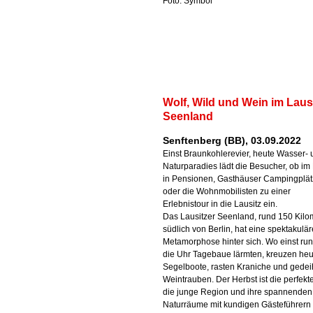
Foto: Symbol
Wolf, Wild und Wein im Laus
Seenland
Senftenberg (BB), 03.09.2022
Einst Braunkohlerevier, heute Wasser-
Naturparadies lädt die Besucher, ob im 
in Pensionen, Gasthäuser Campingplä
oder die Wohnmobilisten zu einer
Erlebnistour in die Lausitz ein.
Das Lausitzer Seenland, rund 150 Kilo
südlich von Berlin, hat eine spektakulär
Metamorphose hinter sich. Wo einst ru
die Uhr Tagebaue lärmten, kreuzen heu
Segelboote, rasten Kraniche und gede
Weintrauben. Der Herbst ist die perfekte
die junge Region und ihre spannenden
Naturräume mit kundigen Gästeführern