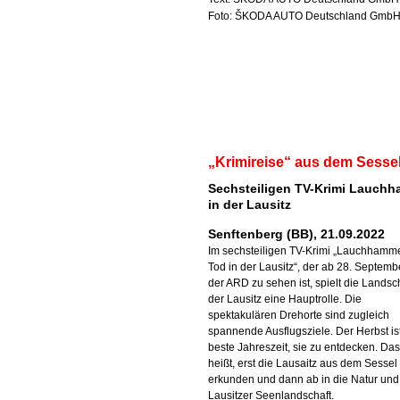
Foto: ŠKODA AUTO Deutschland Gmb
„Krimireise“ aus dem Sesse
Sechsteiligen TV-Krimi Lauch
in der Lausitz
Senftenberg (BB), 21.09.2022
Im sechsteiligen TV-Krimi „Lauchhamm
Tod in der Lausitz“, der ab 28. Septemb
der ARD zu sehen ist, spielt die Landsc
der Lausitz eine Hauptrolle. Die
spektakulären Drehorte sind zugleich
spannende Ausflugsziele. Der Herbst ist
beste Jahreszeit, sie zu entdecken. Das
heißt, erst die Lausaitz aus dem Sessel
erkunden und dann ab in die Natur und
Lausitzer Seenlandschaft.