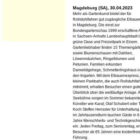
Magdeburg (SA), 30.04.2023
Mehr als Gartenkunst bietet der für
Rollstuhlfahrer gut zugängliche Elbaue
in Magdeburg. Die einst zur
Bundesgartenschau 1999 erschaffene 
in Sachsen-Anhalts Landeshauptstadt i
grüne Oase und Freizeitpark in Einem.
Gartenliebhaber finden 15 Themengärt
sowie Blumenschauen mit Dahlien,
Löwenmäulchen, Ringelblumen und
Petunien. Familien erkunden
Damwildgehege, Schmetterlingshaus o
den Irrgarten. Mit dem Elbauenexpress,
kleinen Parkbahn, die auch Rollstuhlfa
mitnimmt, erhalten Besucher einen gut
Überblick über die weitläufige Anlage. A
Seebühne sorgen im Sommer bekannt
Künstler wie Karat, Olaf Schubert oder 
Koch Steffen Henssler für Unterhaltung
im Jahrtausendturm tauchen Gäste in 6
Jahre Menschheits- und Technikgeschi
ein. Jeden Freitag, zum Seniorentag, er
Besucher ab 65 Jahren eine kostenfrei
Führung.