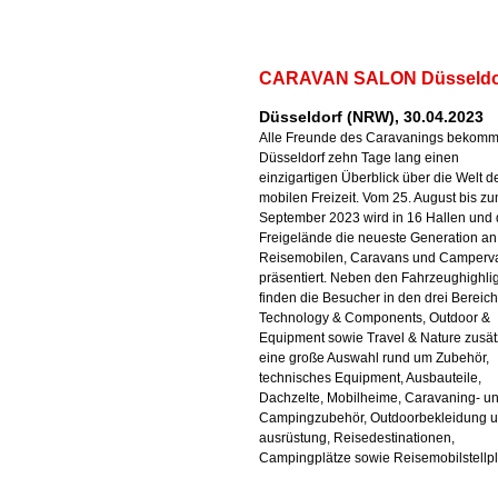
CARAVAN SALON Düsseldor
Düsseldorf (NRW), 30.04.2023
Alle Freunde des Caravanings bekomm
Düsseldorf zehn Tage lang einen
einzigartigen Überblick über die Welt d
mobilen Freizeit. Vom 25. August bis zu
September 2023 wird in 16 Hallen und
Freigelände die neueste Generation an
Reisemobilen, Caravans und Camperv
präsentiert. Neben den Fahrzeughighli
finden die Besucher in den drei Bereic
Technology & Components, Outdoor &
Equipment sowie Travel & Nature zusät
eine große Auswahl rund um Zubehör,
technisches Equipment, Ausbauteile,
Dachzelte, Mobilheime, Caravaning- u
Campingzubehör, Outdoorbekleidung u
ausrüstung, Reisedestinationen,
Campingplätze sowie Reisemobilstellpl