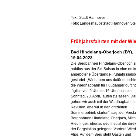
Text: Stadt Hannover
Foto: Landeshaupststadt Hannover, Ste
Frühjahrsfahrten mit der W
Bad Hindelang-Oberjoch (BY),
19.04.2023
Die Bergbahnen Hindelang-Oberjoch s
nahtlos aus der Ski-Saison in eine erst
angebotene Übergangs-Frühjahrssais
gestartet. „Wir haben uns dafür entschi
die Wiedhagbahn für Fußgänger durch
täglich von 9 Uhr bis 16 Uhr noch bis
Sonntag, 23. April, laufen zu lassen. D
gehen wir auch mit der Wiedhagbahn i
Revision, ehe wir in den offiziellen
Sommerbetrieb starten“, sagt der Vorst
Bergbahnen Hindelang-Oberjoch, Mich
Riedlinger. Ebenso geöffnet ist die dire
der Bergstation gelegene Vordere Wie
Alpe. Auf dem Berg steht Gästen und