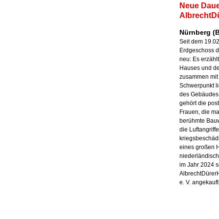
Neue Daue
AlbrechtD
Nürnberg (B
Seit dem 19.02
Erdgeschoss d
neu: Es erzähl
Hauses und de
zusammen mit 
Schwerpunkt li
des Gebäudes 
gehört die po
Frauen, die ma
berühmte Bauw
die Luftangrif
kriegsbeschäd
eines großen H
niederländisc
im Jahr 2024 s
AlbrechtDürer
e. V. angekauf