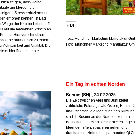
udien zeigen, dass kleine,
ituale am Morgen die
steigern, Stress reduzieren und
den erhöhen können. In Bad
 Wiege der Kneipp-Lehre, trifft
is auf die bewährten Prinzipien
 Kneipp. Hier verschmelzen
Text: Münchner Marketing Manufaktur G
 Moderne harmonisch zu einem
Foto: Münchner Marketing Manufaktur G
er Achtsamkeit und Vitalität. Die
etet hierfür eine ideale
Ein Tag im echten Norden
Büsum (SH)., 24.02.2025
Die Zeit zwischen April und Juni bietet
zahlreiche Feiertage wie Ostern, Himmelfa
und Pfingsten, die ideal für einen Kurzurl
sind. In Büsum an der Nordsee können
Besucher die ersten sommerlichen Tage 
Meer genießen, spazieren gehen und
durchatmen. Neben entspannenden Qi G