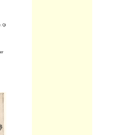
. Qi
er