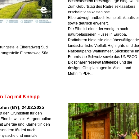
tschechischem Riesengebirge eingeweiht
Zum Geburtstag des Radreiseklassikers
erscheint das kostenlose
Elberadweghandbuch komplett aktualisier
sowie deutlich erweitert.
Die Elbe ist einer der wenigen noch
naturbelassenen Flüsse in Europa.
Radfahrern bietet sie eine überwältigende
landschaftliche Vielfalt. Highlights sind die
erungsstelle Elberadweg Süd
Nationalparks Wattenmeer, Sächsische u
erungsstelle Elberadweg Süd
Böhmische Schweiz sowie das UNESCO-
Biosphärenreservat Mittelelbe und die
riesigen Obstplantagen im Alten Land.
Mehr im PDF...
en Tag mit Kneipp
fen (BY), 24.02.2025
t den Grundstein für den
 Eine bewusste Morgenroutine
 mit Energie und Klarheit in den
, sondern fördert auch
e physische und mentale