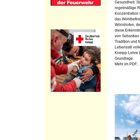
Gesundheit. St
regelmäßige R
Konzentration 
das Wohlbefin
Wörishofen, der
diese Erkenntn
von Sebastian
Tradition und
Lebensstil voll
Kneipp-Lehre bi
Grundlage.
Mehr im PDF...