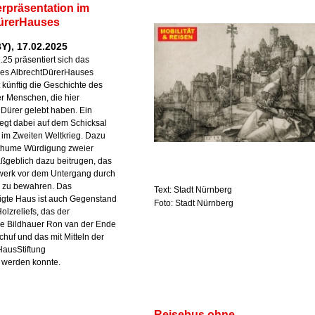
rpräsentation im
ürerHauses
Y), 17.02.2025
.25 präsentiert sich das
es AlbrechtDürerHauses
t künftig die Geschichte des
r Menschen, die hier
Dürer gelebt haben. Ein
egt dabei auf dem Schicksal
im Zweiten Weltkrieg. Dazu
sthume Würdigung zweier
ßgeblich dazu beitrugen, das
erk vor dem Untergang durch
fe zu bewahren. Das
Text: Stadt Nürnberg
igte Haus ist auch Gegenstand
Foto: Stadt Nürnberg
olzreliefs, das der
he Bildhauer Ron van der Ende
chuf und das mit Mitteln der
HausStiftung
t werden konnte.
Reisebus ohne