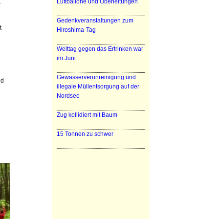
.
Luftballone und Oberleitungen
Gedenkveranstaltungen zum
t
Hiroshima-Tag
Welttag gegen das Ertrinken war
im Juni
Gewässerverunreinigung und
nd
illegale Müllentsorgung auf der
Nordsee
Zug kollidiert mit Baum
15 Tonnen zu schwer