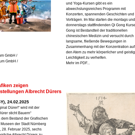
und Yoga-Kursen gibt es ein
abwechslungsreiches Programm mit
Konzerten, spannenden Geschichten und
Vorträgen. Im Mai starten die montags und
donnerstags stattfindenden Qi Gong Kurse
Gong ist Bestandteil der traditionellen
chinesischen Medizin und versucht durch
langsame, fließende Bewegungen in
Zusammenhang mit der Konzentration auf
den Atem zu mehr körperlicher und geistig
sum GmbH /
Leichtigkeit zu verhelfen.
sum GmbH /
Mehr im PDF...
afiken zeigen
stellungen Albrecht Dürers
Y), 24.02.2025
inal Dürer!“ wird mit der
Dürer sticht Bauern“
us dem Bestand der Grafischen
Museen der Stadt Nürnberg
g, 28. Februar 2025, sechs
erstiche Albrecht Dürers zu