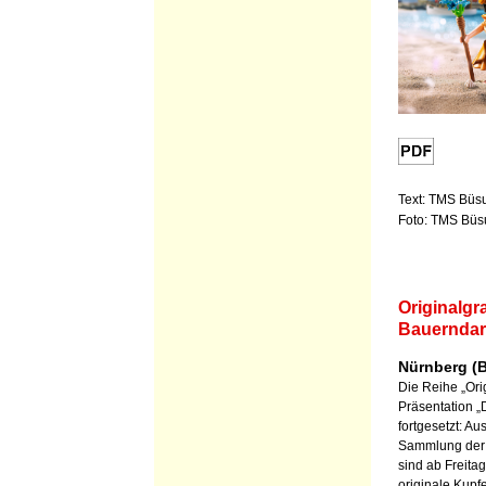
Text: TMS Bü
Foto: TMS Bü
Originalgr
Bauerndar
Nürnberg (B
Die Reihe „Orig
Präsentation „
fortgesetzt: A
Sammlung der 
sind ab Freita
originale Kupf