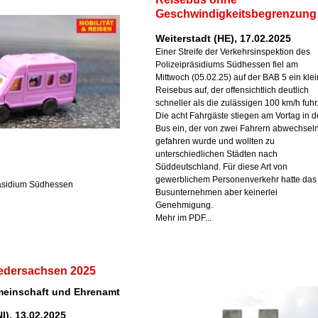
Geschwindigkeitsbegrenzung
Weiterstadt (HE), 17.02.2025
Einer Streife der Verkehrsinspektion des
Polizeipräsidiums Südhessen fiel am
Mittwoch (05.02.25) auf der BAB 5 ein klei
Reisebus auf, der offensichtlich deutlich
schneller als die zulässigen 100 km/h fuhr
Die acht Fahrgäste stiegen am Vortag in 
Bus ein, der von zwei Fahrern abwechsel
gefahren wurde und wollten zu
unterschiedlichen Städten nach
Süddeutschland. Für diese Art von
gewerblichem Personenverkehr hatte das
räsidium Südhessen
Busunternehmen aber keinerlei
Genehmigung.
Mehr im PDF...
iedersachsen 2025
emeinschaft und Ehrenamt
I), 13.02.2025