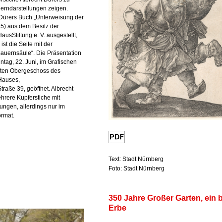
erndarstellungen zeigen.
 Dürers Buch „Unterweisung der
5) aus dem Besitz der
usStiftung e. V. ausgestellt,
st die Seite mit der
Bauernsäule“. Die Präsentation
ntag, 22. Juni, im Grafischen
itten Obergeschoss des
Hauses,
traße 39, geöffnet. Albrecht
hrere Kupferstiche mit
ungen, allerdings nur im
ormat.
Text: Stadt Nürnberg
Foto: Stadt Nürnberg
350 Jahre Großer Garten, ein 
Erbe