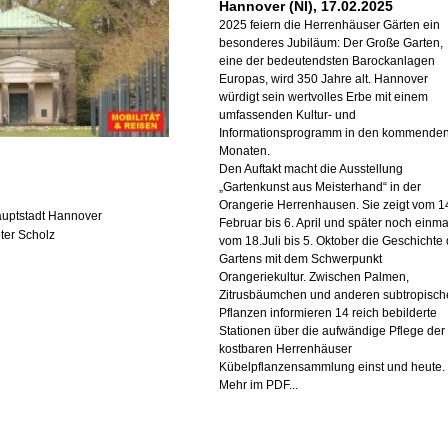
Hannover (NI), 17.02.2025
2025 feiern die Herrenhäuser Gärten ein
besonderes Jubiläum: Der Große Garten,
eine der bedeutendsten Barockanlagen
Europas, wird 350 Jahre alt. Hannover
würdigt sein wertvolles Erbe mit einem
umfassenden Kultur- und
Informationsprogramm in den kommende
Monaten.
Den Auftakt macht die Ausstellung
„Gartenkunst aus Meisterhand“ in der
Orangerie Herrenhausen. Sie zeigt vom 1
auptstadt Hannover
Februar bis 6. April und später noch einma
eter Scholz
vom 18.Juli bis 5. Oktober die Geschichte
Gartens mit dem Schwerpunkt
Orangeriekultur. Zwischen Palmen,
Zitrusbäumchen und anderen subtropisch
Pflanzen informieren 14 reich bebilderte
Stationen über die aufwändige Pflege der
kostbaren Herrenhäuser
Kübelpflanzensammlung einst und heute.
Mehr im PDF...