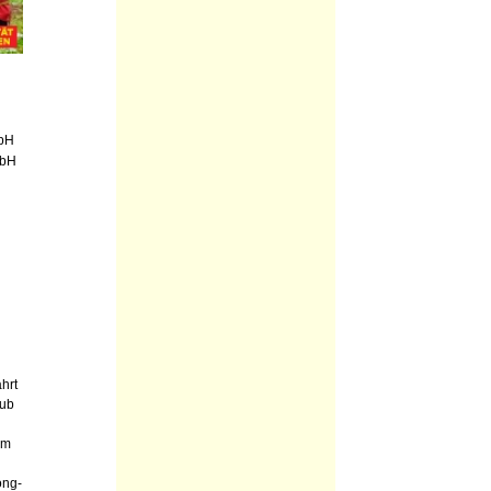
mbH
mbH
hrt
aub
am
ong-