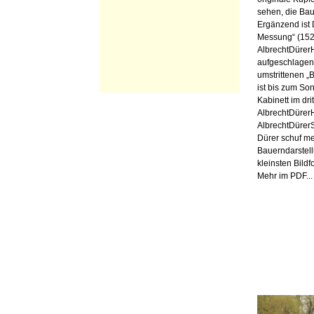
sehen, die Bau
Ergänzend ist
Messung“ (152
AlbrechtDürerHa
aufgeschlagen i
umstrittenen „
ist bis zum Son
Kabinett im dr
AlbrechtDürer
AlbrechtDürerS
Dürer schuf me
Bauerndarstell
kleinsten Bildf
Mehr im PDF...