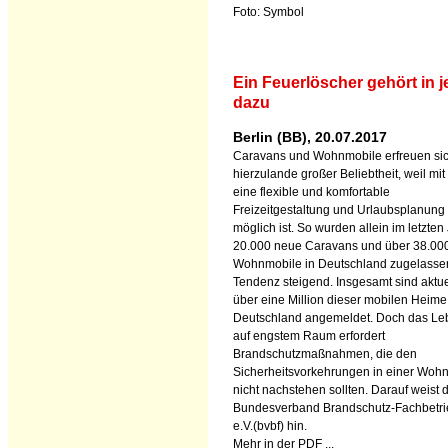
Foto: Symbol
Ein Feuerlöscher gehört in j
dazu
Berlin (BB), 20.07.2017
Caravans und Wohnmobile erfreuen si
hierzulande großer Beliebtheit, weil mit
eine flexible und komfortable
Freizeitgestaltung und Urlaubsplanung
möglich ist. So wurden allein im letzten
20.000 neue Caravans und über 38.00
Wohnmobile in Deutschland zugelasse
Tendenz steigend. Insgesamt sind aktue
über eine Million dieser mobilen Heime
Deutschland angemeldet. Doch das Le
auf engstem Raum erfordert
Brandschutzmaßnahmen, die den
Sicherheitsvorkehrungen in einer Woh
nicht nachstehen sollten. Darauf weist 
Bundesverband Brandschutz-Fachbetr
e.V.(bvbf) hin.
Mehr in der PDF ...