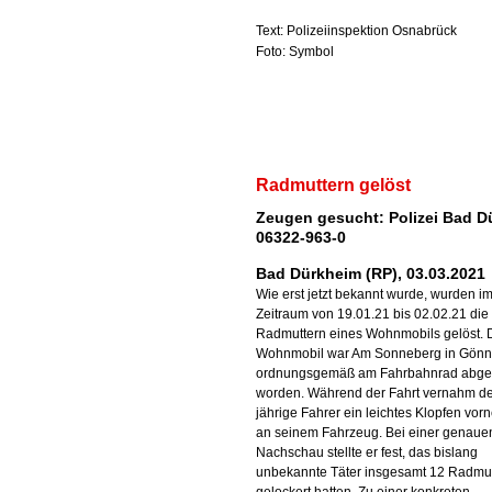
Text: Polizeiinspektion Osnabrück
Foto: Symbol
Radmuttern gelöst
Zeugen gesucht: Polizei Bad D
06322-963-0
Bad Dürkheim (RP), 03.03.2021
Wie erst jetzt bekannt wurde, wurden i
Zeitraum von 19.01.21 bis 02.02.21 die
Radmuttern eines Wohnmobils gelöst. 
Wohnmobil war Am Sonneberg in Gön
ordnungsgemäß am Fahrbahnrad abges
worden. Während der Fahrt vernahm de
jährige Fahrer ein leichtes Klopfen vorn
an seinem Fahrzeug. Bei einer genaue
Nachschau stellte er fest, das bislang
unbekannte Täter insgesamt 12 Radmu