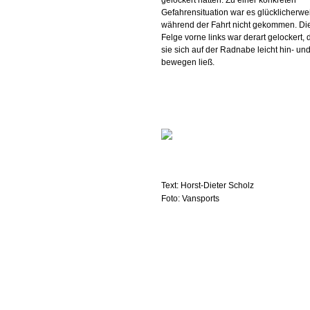
gelockert hatten. Zu einer konkreten
Gefahrensituation war es glücklicherwe
während der Fahrt nicht gekommen. Di
Felge vorne links war derart gelockert, 
sie sich auf der Radnabe leicht hin- un
bewegen ließ.
Text: Horst-Dieter Scholz
Foto: Vansports