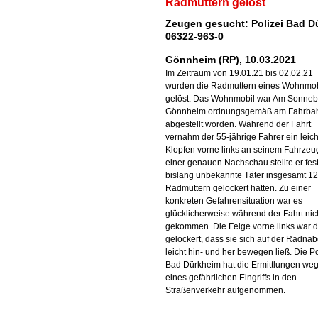
Radmuttern gelöst
Zeugen gesucht: Polizei Bad D
06322-963-0
Gönnheim (RP), 10.03.2021
Im Zeitraum von 19.01.21 bis 02.02.21
wurden die Radmuttern eines Wohnmob
gelöst. Das Wohnmobil war Am Sonneb
Gönnheim ordnungsgemäß am Fahrba
abgestellt worden. Während der Fahrt
vernahm der 55-jährige Fahrer ein leic
Klopfen vorne links an seinem Fahrzeug
einer genauen Nachschau stellte er fest
bislang unbekannte Täter insgesamt 12
Radmuttern gelockert hatten. Zu einer
konkreten Gefahrensituation war es
glücklicherweise während der Fahrt nic
gekommen. Die Felge vorne links war d
gelockert, dass sie sich auf der Radna
leicht hin- und her bewegen ließ. Die Po
Bad Dürkheim hat die Ermittlungen we
eines gefährlichen Eingriffs in den
Straßenverkehr aufgenommen.