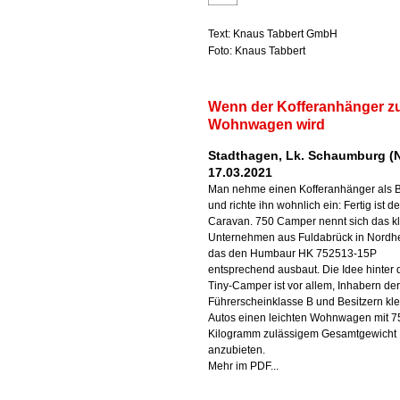
Text: Knaus Tabbert GmbH
Foto: Knaus Tabbert
Wenn der Kofferanhänger 
Wohnwagen wird
Stadthagen, Lk. Schaumburg (N
17.03.2021
Man nehme einen Kofferanhänger als 
und richte ihn wohnlich ein: Fertig ist de
Caravan. 750 Camper nennt sich das k
Unternehmen aus Fuldabrück in Nordh
das den Humbaur HK 752513-15P
entsprechend ausbaut. Die Idee hinter
Tiny-Camper ist vor allem, Inhabern de
Führerscheinklasse B und Besitzern kle
Autos einen leichten Wohnwagen mit 7
Kilogramm zulässigem Gesamtgewicht
anzubieten.
Mehr im PDF...