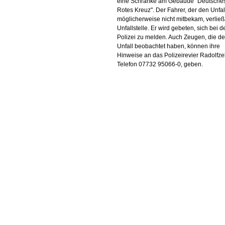
eine Schranke am Gebäude "Deutsche
Rotes Kreuz". Der Fahrer, der den Unfal
möglicherweise nicht mitbekam, verließ
Unfallstelle. Er wird gebeten, sich bei d
Polizei zu melden. Auch Zeugen, die d
Unfall beobachtet haben, können ihre
Hinweise an das Polizeirevier Radolfzel
Telefon 07732 95066-0, geben.