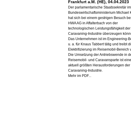
Frankfurt a.M. (HE), 04.04.2023
Der parlamentarische Staatssekretär im
Bundeswirtschaftsministerium Michael 
hat sich bei einem gestrigen Besuch be
HWA AG in Affalterbach von der
technologischen Leistungsfähigkeit der
Caravaning-Industrie überzeugen könn
Das Unternehmen ist im Engineering-B
u. a. für Knaus Tabbert tätig und treibt d
Elektrifizierung im Reisemobil-Bereich 
Die Umsetzung der Antriebswende in d
Reisemobil- und Caravansparte ist eine
aktuell größten Herausforderungen der
Caravaning-Industrie.
Mehr im PDF...