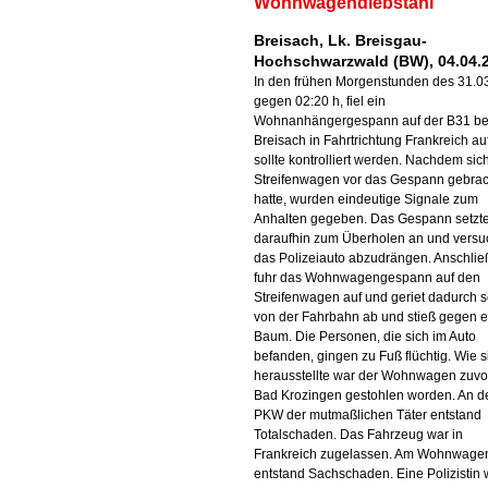
Wohnwagendiebstahl
Breisach, Lk. Breisgau-
Hochschwarzwald (BW), 04.04.
In den frühen Morgenstunden des 31.03
gegen 02:20 h, fiel ein
Wohnanhängergespann auf der B31 be
Breisach in Fahrtrichtung Frankreich au
sollte kontrolliert werden. Nachdem sic
Streifenwagen vor das Gespann gebrac
hatte, wurden eindeutige Signale zum
Anhalten gegeben. Das Gespann setzt
daraufhin zum Überholen an und versu
das Polizeiauto abzudrängen. Anschli
fuhr das Wohnwagengespann auf den
Streifenwagen auf und geriet dadurch s
von der Fahrbahn ab und stieß gegen 
Baum. Die Personen, die sich im Auto
befanden, gingen zu Fuß flüchtig. Wie s
herausstellte war der Wohnwagen zuvor
Bad Krozingen gestohlen worden. An 
PKW der mutmaßlichen Täter entstand
Totalschaden. Das Fahrzeug war in
Frankreich zugelassen. Am Wohnwage
entstand Sachschaden. Eine Polizistin